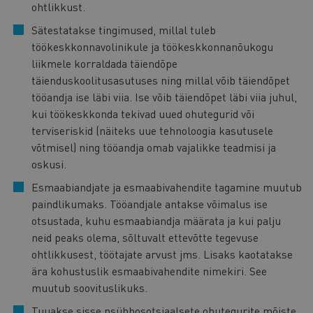
ohtlikkust.
Sätestatakse tingimused, millal tuleb
töökeskkonnavolinikule ja töökeskkonnanõukogu
liikmele korraldada täiendõpe
täienduskoolitusasutuses ning millal võib täiendõpet
tööandja ise läbi viia. Ise võib täiendõpet läbi viia juhul,
kui töökeskkonda tekivad uued ohutegurid või
terviseriskid (näiteks uue tehnoloogia kasutusele
võtmisel) ning tööandja omab vajalikke teadmisi ja
oskusi.
Esmaabiandjate ja esmaabivahendite tagamine muutub
paindlikumaks. Tööandjale antakse võimalus ise
otsustada, kuhu esmaabiandja määrata ja kui palju
neid peaks olema, sõltuvalt ettevõtte tegevuse
ohtlikkusest, töötajate arvust jms. Lisaks kaotatakse
ära kohustuslik esmaabivahendite nimekiri. See
muutub soovituslikuks.
Tuuakse sisse psühhosotsiaalsete ohutegurite mõiste,