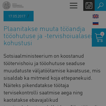
Liigu
Toggle
edasi
navigation
põhisisu
17.05.2017
LANG
juurde
SWIT
Plaanitakse muuta tööandja
Ostukor
tööohutuse ja -tervishoiualaseid
0
kohustusi
Sotsiaalministeerium on koostanud
töötervishoiu ja tööohutuse seaduse
muudatuste väljatöötamise kavatsuse, mis
sisaldab ka mitmeid koja ettepanekuid.
Näiteks pikendatakse töötaja
tervisekontrolli saatmise aega ning
kaotatakse ebavajalikud