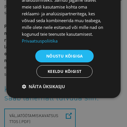
pooles. Eelnõu on plaanis kooskõlastamisele
meie saidi kasutamise kohta oma
saata käesoleval aastal.
reklaami- ja analüüsipartneritega, kes
võivad seda kombineerida muu teabega,
Palume ettevõtjate tagasisidet selle kohta, milliseid
mille olete neile esitanud või mille nad on
muid probleeme näete töökeskkonnaga seotud
kogunud teie teenuste kasutamisest.
regulatsioonis ning kuidas võiks neid
Privaatsuspoliitika
lahendada. Ettevõtjate arvamused ja ettepanekud on
oodatud hiljemalt 6. juuniks e-posti aadressile
NÕUSTU KÕIGIGA
marko[at]koda.ee.
Tagasiside põhjal koostame ja
edastame sotsiaalministeeriumile kaubanduskoja
KEELDU KÕIGIST
seisukoha.
NÄITA ÜKSIKASJU
Kavandatavate muudatustega
saab lähemalt tutvuda siin:
VÄLJATÖÖTAMISKAVATSUS
TTOS (.PDF)