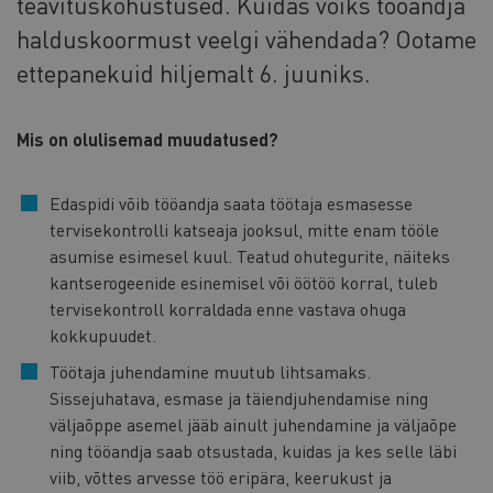
teavituskohustused. Kuidas võiks tööandja
halduskoormust veelgi vähendada? Ootame
ettepanekuid hiljemalt 6. juuniks.
Mis on olulisemad muudatused?
Edaspidi võib tööandja saata töötaja esmasesse
tervisekontrolli katseaja jooksul, mitte enam tööle
asumise esimesel kuul. Teatud ohutegurite, näiteks
kantserogeenide esinemisel või öötöö korral, tuleb
tervisekontroll korraldada enne vastava ohuga
kokkupuudet.
Töötaja juhendamine muutub lihtsamaks.
Sissejuhatava, esmase ja täiendjuhendamise ning
väljaõppe asemel jääb ainult juhendamine ja väljaõpe
ning tööandja saab otsustada, kuidas ja kes selle läbi
viib, võttes arvesse töö eripära, keerukust ja