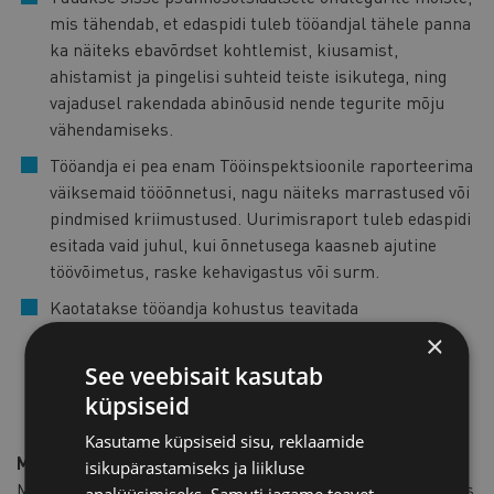
mis tähendab, et edaspidi tuleb tööandjal tähele panna
ka näiteks ebavõrdset kohtlemist, kiusamist,
ahistamist ja pingelisi suhteid teiste isikutega, ning
vajadusel rakendada abinõusid nende tegurite mõju
vähendamiseks.
Tööandja ei pea enam Tööinspektsioonile raporteerima
väiksemaid tööõnnetusi, nagu näiteks marrastused või
pindmised kriimustused. Uurimisraport tuleb edaspidi
esitada vaid juhul, kui õnnetusega kaasneb ajutine
töövõimetus, raske kehavigastus või surm.
Kaotatakse tööandja kohustus teavitada
Tööinspektsiooni oma tegevuse alustamisest või
×
tegevusala muutmisest, töökeskkonnanõukogu
See veebisait kasutab
moodustamisest ja töökeskkonnanõukogu viimase 12
küpsiseid
kuu tegevusest.
Kasutame küpsiseid sisu, reklaamide
Millal plaanitakse muudatused jõustada?
isikupärastamiseks ja liikluse
Muudatused plaanitakse jõustada eeldatavalt 2018. a teises
analüüsimiseks. Samuti jagame teavet