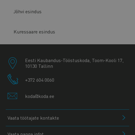
Jõhvi esindus
Kuressaare esindus
Eesti Kaubandus-Tööstuskoda, Toom-Kooli 17,
10130 Tallinn
+372 604 0060
koda@koda.ee
Vaata töötajate kontakte
Vaata panga infot