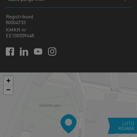
Registrikood
80004733
KMKR nr
EE100559448
+
−
LIITU
KOJAGA