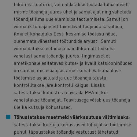
liikumist tööturul, võimaldatakse töötada lühiajaliselt
mitme tööandja juures ühel ja samal ajal ning vahetada
tööandjat ilma uue elamisloa taotlemiseta. Samuti on
võimalik lühiajaliselt täiendavat tööjõudu kasutada,
ilma et kohalduks Eesti keskmise töötasu nõue,
olenemata vähestest töötundide arvust. Samuti
võimaldatakse eelnõuga paindlikumalt töökoha
vahetust sama tööandja juures, tingimusel et
ametikohale esitatavad kutse- ja kvalifikatsiooninõuded
on samad, mis esialgsel ametikohal. Välismaalase
töötamise asjaolusid ja uue tööandja tausta
kontrollitakse järelkontrolli käigus. Lisaks
sätestatakse kohustus teavitada PPA-d, kui
vahetatakse tööandjat. Teavitusega võtab uus tööandja
üle ka kutsuja kohustused.
Tõhustatakse meetmeid väärkasutuse vältimiseks
:
sätestatakse kutsuja kohustused lühiajalise töötamise
puhul, täpsustakse tööandja vastutust lähetatud