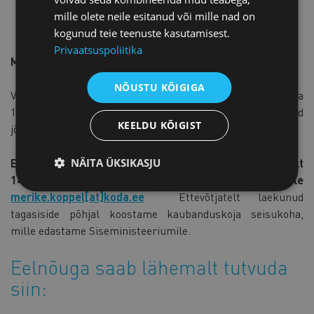
mille olete neile esitanud või mille nad on
kogunud teie teenuste kasutamisest.
Privaatsuspoliitika
Millal jõustub?
NÕUSTU KÕIGIGA
Välismaalaste seaduse muudatused jõustuvad 2019. aasta
1. aprillil ja rahvastikuregistri seaduse muudatused
KEELDU KÕIGIST
jõustuvad 2021. aasta 1. jaanuaril.
NÄITA ÜKSIKASJU
Ettevõtjate arvamused on oodatud hiljemalt
14.augustiks e-posti aadressile
merike.koppel[at]koda.ee
Ettevõtjatelt laekunud
tagasiside põhjal koostame kaubanduskoja seisukoha,
mille edastame Siseministeeriumile.
Eelnõuga saab lähemalt tutvuda
siin: