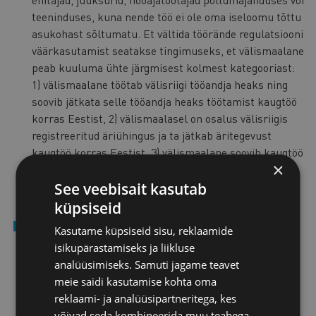
teeninduses, kuna nende töö ei ole oma iseloomu tõttu
asukohast sõltumatu. Et vältida töörände regulatsiooni
väärkasutamist seatakse tingimuseks, et välismaalane
peab kuuluma ühte järgmisest kolmest kategooriast:
1) välismaalane töötab välisriigi tööandja heaks ning
soovib jätkata selle tööandja heaks töötamist kaugtöö
korras Eestist, 2) välismaalasel on osalus välisriigis
registreeritud äriühingus ja ta jätkab äritegevust
kaugtöö korras Eestist, 3) välismaalane soovib kaugtöö
×
korras jätkata teenuste osutamist klientidele, kelle
tegevuskoht on välisriigis ja kellega tal on lepinguline
See veebisait kasutab
suhe.
küpsiseid
Tagatakse Eestis ajutiselt viibivatele
Kasutame küpsiseid sisu, reklaamide
välismaalastele parem ligipääs avalikele
isikupärastamiseks ja liikluse
teenustele, võimaldades neil elukoha registreerida
analüüsimiseks. Samuti jagame teavet
Eesti rahvastikuregistris.
Muudatus puudutab
meie saidi kasutamise kohta oma
välismaalasi, kellel on õigus ajutiselt Eestis viibida
reklaami- ja analüüsipartneritega, kes
rohkem kui kuus kuud.
võivad seda kombineerida muu teabega,