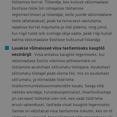
töötamise korral. Tööandja, kes kutsub välismaalase
Eestisse tööle (sh lühiajalise töötamise
registreerimisel ja tööandjal, kelle juurde välismaalane
tööle lähetatakse), peab ka tema eest vastutama,
vajaduse korral majutama ja ülal pidama, ning juhul,
kui riigil tuleb isik sunniga välja saata, peab riigi kulud
katma välismaalase Eestisse kutsunud tööandja.
Luuakse võimalused viisa taotlemiseks kaugtöö
eesmärgil
. Viisa antakse kaugtöö tegemiseks, kui
välismaalase Eestis viibimise põhieesmärk on
töötamine asukohast sõltumatu töötajana. Asukohast
sõltumatu töötajal peab olema töö, mis on asukohast
sõltumatu, ja võimaldab tööd teha
telekommunikatsioonivahendite kaudu. Seega võib
näiteks arendaja, turundusspetsialist, finantsnõustaja
jm sarnasel töökohal olev isik, kes saab tööd teha
arvuti vahendusel, taotleda viisat kaugtöö tegemiseks.
Samas on välistatud viisa taotlemine isikutel, kes on nt
ehitajad, juuksurid, hooajatöötajad põllumajanduses või