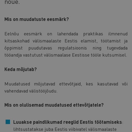
nõue.
Mis on muudatuste eesmärk?
Eelnõu eesmärk on lahendada praktikas ilmnenud
kitsaskohad välismaalaste Eestis elamist, töötamist ja
õppimist puudutavas regulatsioonis ning tugevdada
tööandja vastutust välismaalase Eestisse tööle kutsumisel.
Keda mõjutab?
Muudatused mõjutavad ettevõtjaid, kes kasutavad või
vahendavad välistööjõudu.
Mis on olulisemad muudatused ettevõtjatele?
Luuakse paindlikumad reeglid Eestis töötamiseks
:
lihtsustatakse juba Eestis viibivatel välismaalaste