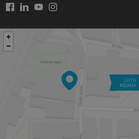
+
−
LIITU
KOJAGA