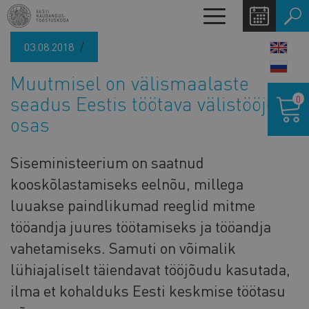
Liigu
Toggle
edasi
navigation
põhisisu
03.08.2018
LANG
juurde
SWIT
Muutmisel on välismaalaste
Ostukor
seadus Eestis töötava välistööjõu
0
osas
Siseministeerium on saatnud
kooskõlastamiseks eelnõu, millega
luuakse paindlikumad reeglid mitme
tööandja juures töötamiseks ja tööandja
vahetamiseks. Samuti on võimalik
lühiajaliselt täiendavat tööjõudu kasutada,
ilma et kohalduks Eesti keskmise töötasu