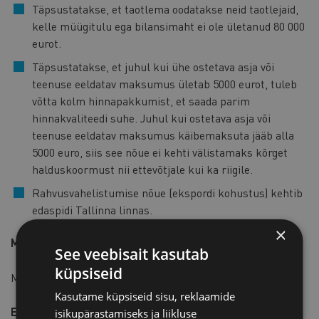
Täpsustatakse, et taotlema oodatakse neid taotlejaid,
kelle müügitulu ega bilansimaht ei ole ületanud 80 000
eurot.
Täpsustatakse, et juhul kui ühe ostetava asja või
teenuse eeldatav maksumus ületab 5000 eurot, tuleb
võtta kolm hinnapakkumist, et saada parim
hinnakvaliteedi suhe. Juhul kui ostetava asja või
teenuse eeldatav maksumus käibemaksuta jääb alla
5000 euro, siis see nõue ei kehti välistamaks kõrget
halduskoormust nii ettevõtjale kui ka riigile.
Rahvusvahelistumise nõue (ekspordi kohustus) kehtib
edaspidi Tallinna linnas.
×
Millal muudatused jõustuvad?
See veebisait kasutab
küpsiseid
Määrus jõustub 3. päeval pärast Riigi Teatajas avaldamist.
Kasutame küpsiseid sisu, reklaamide
Ettevõtjate arvamused on oodatud hiljemalt 05.
isikupärastamiseks ja liikluse