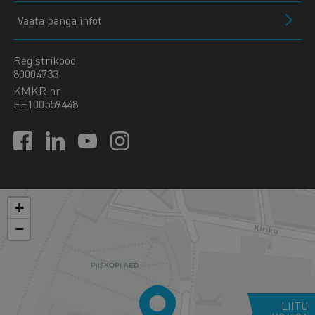
Vaata panga infot
Registrikood
80004733
KMKR nr
EE100559448
+
−
LIITU