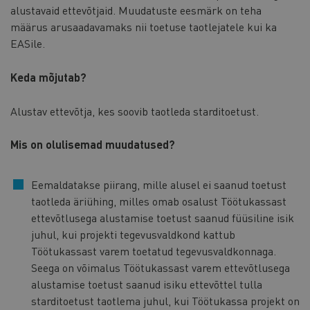
alustavaid ettevõtjaid. Muudatuste eesmärk on teha
määrus arusaadavamaks nii toetuse taotlejatele kui ka
EASile.
Keda mõjutab?
Alustav ettevõtja, kes soovib taotleda starditoetust.
Mis on olulisemad muudatused?
Eemaldatakse piirang, mille alusel ei saanud toetust
taotleda äriühing, milles omab osalust Töötukassast
ettevõtlusega alustamise toetust saanud füüsiline isik
juhul, kui projekti tegevusvaldkond kattub
Töötukassast varem toetatud tegevusvaldkonnaga.
Seega on võimalus Töötukassast varem ettevõtlusega
alustamise toetust saanud isiku ettevõttel tulla
starditoetust taotlema juhul, kui Töötukassa projekt on