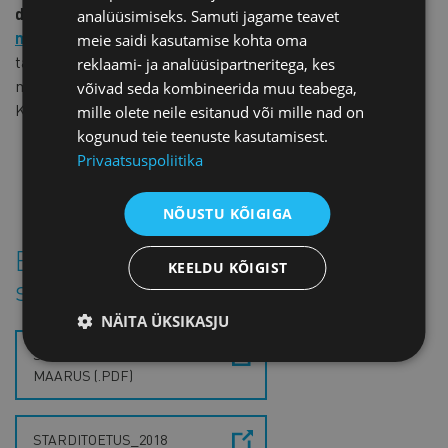
detsembriks e-posti aadressile
analüüsimiseks. Samuti jagame teavet
merike.koppel[at]koda.ee
.
Ettevõtjatelt laekunud
meie saidi kasutamise kohta oma
tagasiside põhjal koostame kaubanduskoja seisukoha,
reklaami- ja analüüsipartneritega, kes
mille edastame Majandus- ja
võivad seda kombineerida muu teabega,
Kommunikatsiooniministeeriumile.
mille olete neile esitanud või mille nad on
kogunud teie teenuste kasutamisest.
Privaatsuspoliitika
NÕUSTU KÕIGIGA
Eelnõuga saab lähemalt tutvuda
KEELDU KÕIGIST
siin:
NÄITA ÜKSIKASJU
STARDITOETUS_2018
MAARUS (.PDF)
STARDITOETUS_2018