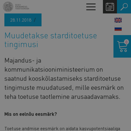
Liigu
Toggle
edasi
navigation
põhisisu
28.11.2018
LANG
juurde
SWIT
Muudetakse starditoetuse
Ostukor
tingimusi
0
Majandus- ja
kommunikatsiooniministeerium on
saatnud kooskõlastamiseks starditoetuse
tingimuste muudatused, mille eesmärk on
teha toetuse taotlemine arusaadavamaks.
Mis on eelnõu eesmärk?
Toetuse andmise eesmärk on aidata kasvupotentsiaaliga