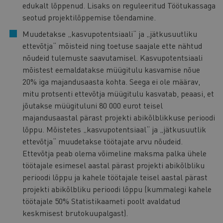
edukalt lõppenud. Lisaks on reguleeritud Töötukassaga
seotud projektilõppemise tõendamine.
Muudetakse „kasvupotentsiaali“ ja „jätkusuutliku
ettevõtja“ mõisteid ning toetuse saajale ette nähtud
nõudeid tulemuste saavutamisel. Kasvupotentsiaali
mõistest eemaldatakse müügitulu kasvamise nõue
20% iga majandusaasta kohta. Seega ei ole määrav,
mitu protsenti ettevõtja müügitulu kasvatab, peaasi, et
jõutakse müügituluni 80 000 eurot teisel
majandusaastal pärast projekti abikõlblikkuse perioodi
lõppu. Mõistetes „kasvupotentsiaal“ ja „jätkusuutlik
ettevõtja“ muudetakse töötajate arvu nõudeid.
Ettevõtja peab olema võimeline maksma palka ühele
töötajale esimesel aastal pärast projekti abikõlbliku
perioodi lõppu ja kahele töötajale teisel aastal pärast
projekti abikõlbliku perioodi lõppu (kummalegi kahele
töötajale 50% Statistikaameti poolt avaldatud
keskmisest brutokuupalgast).