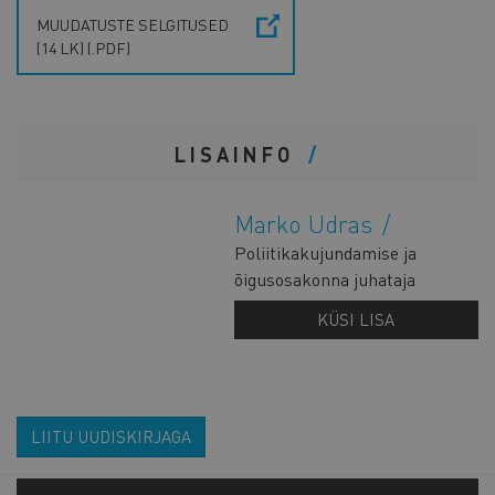
MUUDATUSTE SELGITUSED
(14 LK) (.PDF)
LISAINFO
Marko Udras
Poliitikakujundamise ja
õigusosakonna juhataja
KÜSI LISA
LIITU UUDISKIRJAGA