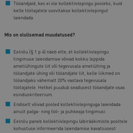
Tööandjaid, kes ei ole kollektiivlepingu pooleks, kuid
kelle töötajatele soovitakse kollektiivlepingut
laiendada.
Mis on olulisemad muudatused?
Eelnõu (§ 1 p 4) näeb ette, et kollektiivlepingu
tingimuse laiendamise võivad kokku leppida
ametiühingute liit või tegevusala ametiühing ja
tööandjate ühing või tööandjate liit, kelle liikmed on
tööandjaks vähemalt 20% vastava tegevusala
töötajatele. Hetkel puudub seadusest tööandjate osas
esinduskriteerium.
Endiselt võivad pooled kollektiivlepinguga laiendada
ainult palga- ning töö- ja puhkeaja tingimusi.
Eelnõu paneb kollektiivlepingu läbirääkimiste pooltele
kohustuse informeerida laiendamise kavatsusest