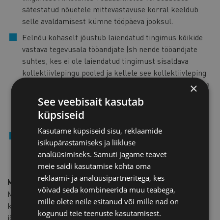
sätestatud nõuetele mittevastavuse korral keeldub
selle avaldamisest kümne tööpäeva jooksul.
Eelnõu kohaselt jõustub laiendatud tingimus kõikide
vastava tegevusala tööandjate (sh nende tööandjate
suhtes, kes ei ole laiendatud tingimust sisaldava
kollektiivlepingu pooled ja kellele see kollektiivleping
ühegi tingimuse osas laiendamiseni siduv ei ole) kolme
×
kuu möödumisel teate avaldamist väljaandes
See veebisait kasutab
Ametlikud Teadaanded, kui kollektiivlepinguga ei ole
küpsiseid
kokku lepitud hilisemat jõustumise aega.
Kasutame küpsiseid sisu, reklaamide
Eelnõu näeb ette, et üleriigilises töötasu alammääras
isikupärastamiseks ja liikluse
on õigus kokku leppida vaid Ametiühingute Keskliidul
analüüsimiseks. Samuti jagame teavet
ja Tööandjate Keskliidul.
meie saidi kasutamise kohta oma
reklaami- ja analüüsipartneritega, kes
Millal jõustuvad muudatused?
võivad seda kombineerida muu teabega,
Muudatused jõustuvad eelnõu kohaselt üldises korras ehk
mille olete neile esitanud või mille nad on
kümnendal päeval pärast Riigi Teatajas avaldamist. Täpne
kogunud teie teenuste kasutamisest.
jõustumise aeg ei ole hetkel teada.