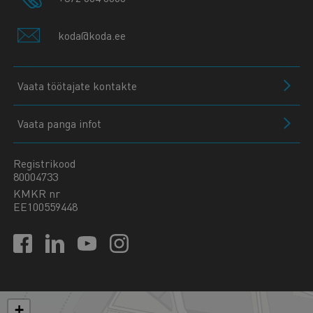
koda@koda.ee
Vaata töötajate kontakte
Vaata panga infot
Registrikood
80004733
KMKR nr
EE100559448
+