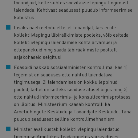
tööandjaid, kelle suhtes soovitakse lepingu tingimust
laiendada. Kehtivast seadusest puudub informeerimise
kohustus.
Lisaks näeb eelnõu ette, et tööandjal, kes ei ole
kollektiivlepingu läbirääkimiste pooleks, võib esitada
kollektiivlepingu laiendamise kohta arvamusi ja
ettepanekuid ning saada läbirääkimiste pooltelt
asjakohaseid selgitusi.
Edaspidi hakkab sotsiaalminister kontrollima, kas 1)
tegemist on seaduses ette nähtud laiendatava
tingimusega, 2) laiendamises on kokku leppinud
pooled, kellel on selleks seaduse alusel õigus ning 3)
ette nähtud informeerimis- ja konsulteerimisprotsess
on läbitud. Ministeerium kaasab kontrolli ka
Ametiühingute Keskliidu ja Tööandjate Keskliidu. Täna
puudub seadusest selline kontrollimehhanism.
Minister avalikustab kollektiivlepingu laiendatud
tingimuse Ametlikes Teadaannetes või seaduses