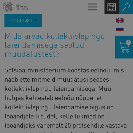
Liigu
Toggle
edasi
navigation
põhisisu
27.10.2020
LANG
juurde
SWIT
Mida arvad kollektiivlepingu
Ostukor
laiendamisega seotud
0
muudatustest?
Sotsiaalministeerium koostas eelnõu, mis
näeb ette mitmeid muudatusi seoses
kollektiivlepingu laiendamisega. Muu
hulgas kehtestab eelnõu nõude, et
kollektiivlepingu laiendamise õigus on
tööandjate liitudel, kelle liikmed on
tööandjaks vähemalt 20 protsendile vastava