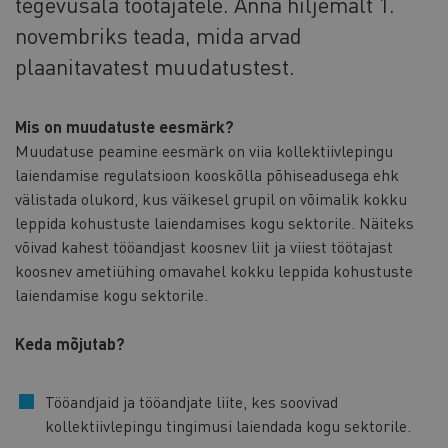
tegevusala töötajatele. Anna hiljemalt 1.
novembriks teada, mida arvad
plaanitavatest muudatustest.
Mis on muudatuste eesmärk?
Muudatuse peamine eesmärk on viia kollektiivlepingu
laiendamise regulatsioon kooskõlla põhiseadusega ehk
välistada olukord, kus väikesel grupil on võimalik kokku
leppida kohustuste laiendamises kogu sektorile. Näiteks
võivad kahest tööandjast koosnev liit ja viiest töötajast
koosnev ametiühing omavahel kokku leppida kohustuste
laiendamise kogu sektorile.
Keda mõjutab?
Tööandjaid ja tööandjate liite, kes soovivad
kollektiivlepingu tingimusi laiendada kogu sektorile.