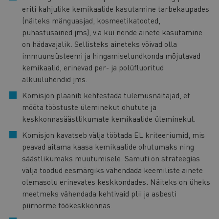
eriti kahjulike kemikaalide kasutamine tarbekaupades
(näiteks mänguasjad, kosmeetikatooted,
puhastusained jms), v.a kui nende ainete kasutamine
on hädavajalik. Sellisteks aineteks võivad olla
immuunsüsteemi ja hingamiselundkonda mõjutavad
kemikaalid, erinevad per- ja polüfluoritud
alküülühendid jms.
Komisjon plaanib kehtestada tulemusnäitajad, et
mõõta tööstuste üleminekut ohutute ja
keskkonnasäästlikumate kemikaalide üleminekul.
Komisjon kavatseb välja töötada EL kriteeriumid, mis
peavad aitama kaasa kemikaalide ohutumaks ning
säästlikumaks muutumisele. Samuti on strateegias
välja toodud eesmärgiks vähendada keemiliste ainete
olemasolu erinevates keskkondades. Näiteks on üheks
meetmeks vähendada kehtivaid plii ja asbesti
piirnorme töökeskkonnas.