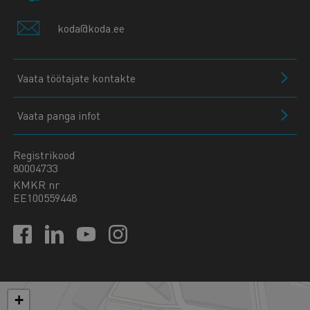
koda@koda.ee
Vaata töötajate kontakte
Vaata panga infot
Registrikood
80004733
KMKR nr
EE100559448
+