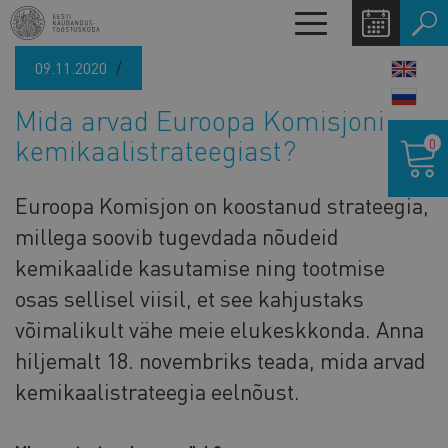
Liigu
Toggle
edasi
navigation
põhisisu
09.11.2020
LANG
juurde
SWIT
Mida arvad Euroopa Komisjoni
Ostukor
kemikaalistrateegiast?
0
Euroopa Komisjon on koostanud strateegia,
millega soovib tugevdada nõudeid
kemikaalide kasutamise ning tootmise
osas sellisel viisil, et see kahjustaks
võimalikult vähe meie elukeskkonda. Anna
hiljemalt 18. novembriks teada, mida arvad
kemikaalistrateegia eelnõust.