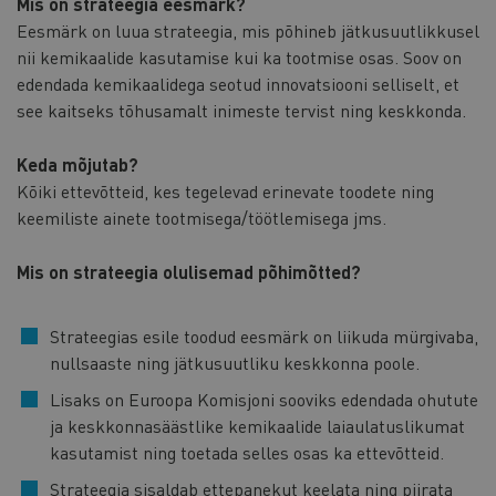
Mis on strateegia eesmärk?
Eesmärk on luua strateegia, mis põhineb jätkusuutlikkusel
nii kemikaalide kasutamise kui ka tootmise osas. Soov on
edendada kemikaalidega seotud innovatsiooni selliselt, et
see kaitseks tõhusamalt inimeste tervist ning keskkonda.
Keda mõjutab?
Kõiki ettevõtteid, kes tegelevad erinevate toodete ning
keemiliste ainete tootmisega/töötlemisega jms.
Mis on strateegia olulisemad põhimõtted?
Strateegias esile toodud eesmärk on liikuda mürgivaba,
nullsaaste ning jätkusuutliku keskkonna poole.
Lisaks on Euroopa Komisjoni sooviks edendada ohutute
ja keskkonnasäästlike kemikaalide laiaulatuslikumat
kasutamist ning toetada selles osas ka ettevõtteid.
Strateegia sisaldab ettepanekut keelata ning piirata