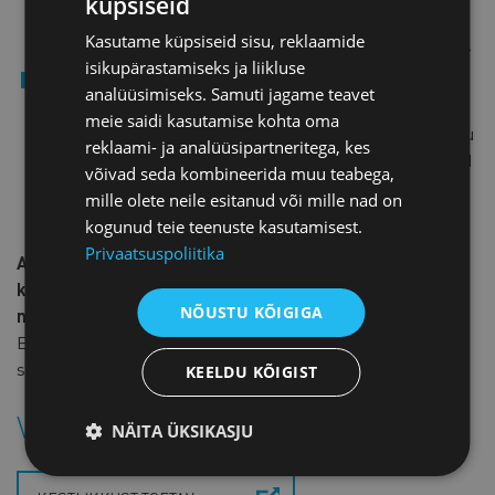
küpsiseid
tarbijatele selgem ning arusaadavam informatsioon
Kasutame küpsiseid sisu, reklaamide
toodete keemilise koostise ja ohutu kasutamise kohta.
isikupärastamiseks ja liikluse
Euroopa Liidu õigusraamistik hakkab veelgi enam
analüüsimiseks. Samuti jagame teavet
pöörama tähelepanu probleemsete ainete sisalduse
meie saidi kasutamise kohta oma
vähendamisele kõikides toodetes. Suurema tähelepanu
reklaami- ja analüüsipartneritega, kes
all on kategooriad, mis mõjutavad eelkõige haavatavaid
võivad seda kombineerida muu teabega,
elanikkonnarühmi ning tooted, mida saab kiiresti ja
mille olete neile esitanud või mille nad on
lihtsalt suunata ringmajandusse.
kogunud teie teenuste kasutamisest.
Privaatsuspoliitika
Anna teada, mida arvad Euroopa Komisjoni
kemikaalistrateegiast. Tagasisidet ootan hiljemalt 18.
NÕUSTU KÕIGIGA
novembriks e-posti aadressile
mari-lii[at]koda.ee
.
Ettevõtete tagasiside põhjal koostan kaubanduskoja
seisukoha, mille saadan keskkonnaministeeriumile.
KEELDU KÕIGIST
Vaata lisaks:
NÄITA ÜKSIKASJU