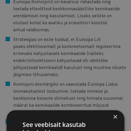
Euroopa Komisjonil on kavatsus rahastada ning
toetada ettevõtteid keskkonnasäästlike kemikaalide
arendamisel ning kasutamisel. Lisaks sellele on
olulisel kohal ka avaliku ja erasektori koostöö
antud valdkonnas.
Strateegias on esile toodud, et Euroopa Liit
peaks efektiivsemalt ja konkreetsemalt reguleerima
erinevate kahjustavate kemikaalide (näiteks
endokriinfunktsiooni kahjustavad või vähktõbe
põhjustavad kemikaalid) kasutust ning muutma nõuete
jälgimise tõhusamaks.
Komisjoni eesmärgiks on saavutada Euroopa Liidus
loomakatsetest loobumine, toetada inimese ja
keskkonna bioseire võimekust ning hinnata suuremal
määral ka kemikaalide kombineeritud mõjusid
keskkonnale.
×
Muuhulgas sisaldab strateegia põhimõtet, mille puhul
See veebisait kasutab
on vajalik tagada nõuded, kus oleks tootjatele ja