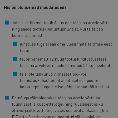
Mis on olulisemad muudatused?
Juhatuse liikmel tekib õigus end töötuna arvele võtta
ning saada töötuskindlustushüvitist, kui ta täidab
kolme tingimust:
juhatuse liige ei saa oma ülesannete täitmise eest
tasu;
tal on vähemalt 12 kuud töötuskindlustusstaaži
töötuna arvelevõtmisele eelnenud 36 kuu jooksul;
ta ei ole lahkunud viimasest töö- või
teenistuskohast omal algatusel ega poolte
kokkuleppel ega ole ise põhjustanud töö kaotust.
Eelnõuga võimaldatakse töötuna arvele võtta ka
füüsilisest isikust ettevõtjal ning füüsilisest isiku
ettevõtja ettevõtte tegevuses osaleval abikaasal, kui
FIE ettevõtte tegevus on peatatud või hooajaline