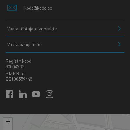
koda@koda.ee
Vaata töötajate kontakte
Vaata panga infot
Registrikood
80004733
KMKR nr
EE100559448
+