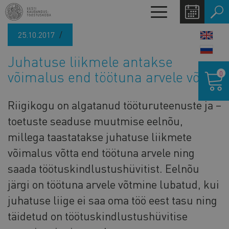
Liigu
Toggle
edasi
navigation
põhisisu
25.10.2017
LANG
juurde
SWIT
Juhatuse liikmele antakse
Ostukor
võimalus end töötuna arvele võtta
0
Riigikogu on algatanud tööturuteenuste ja –
toetuste seaduse muutmise eelnõu,
millega taastatakse juhatuse liikmete
võimalus võtta end töötuna arvele ning
saada töötuskindlustushüvitist. Eelnõu
järgi on töötuna arvele võtmine lubatud, kui
juhatuse liige ei saa oma töö eest tasu ning
täidetud on töötuskindlustushüvitise