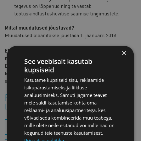
tegevus on lõppenud ning ta vastab
töötuskindlustushüvitise saamise tingimustele.
Millal muudatused jõustuvad?
Muudatused plaanitakse jõustada 1. jaanuaril 2018.
Ettevõtjate arvamused on oodatud hiljemalt 2.
×
novembriks e-posti aadressile
marko[at]koda.ee
.
See veebisait kasutab
Ettevõtjatelt laekunud tagasiside põhjal koostame
küpsiseid
kaubanduskoja seisukoha, mille edastame Riigikogu
Kasutame küpsiseid sisu, reklaamide
sotsiaalkomisjonile.
isikupärastamiseks ja liikluse
Plaanitavate muudatustega saab
analüüsimiseks. Samuti jagame teavet
meie saidi kasutamise kohta oma
lähemalt tutvuda siin:
reklaami- ja analüüsipartneritega, kes
võivad seda kombineerida muu teabega,
mille olete neile esitanud või mille nad on
EELNÕU (.PDF)
kogunud teie teenuste kasutamisest.
Privaatsuspoliitika