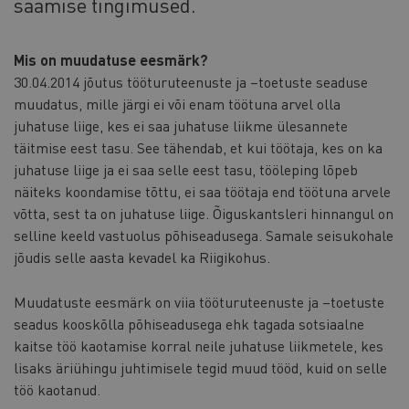
saamise tingimused.
Mis on muudatuse eesmärk?
30.04.2014 jõutus tööturuteenuste ja –toetuste seaduse
muudatus, mille järgi ei või enam töötuna arvel olla
juhatuse liige, kes ei saa juhatuse liikme ülesannete
täitmise eest tasu. See tähendab, et kui töötaja, kes on ka
juhatuse liige ja ei saa selle eest tasu, tööleping lõpeb
näiteks koondamise tõttu, ei saa töötaja end töötuna arvele
võtta, sest ta on juhatuse liige. Õiguskantsleri hinnangul on
selline keeld vastuolus põhiseadusega. Samale seisukohale
jõudis selle aasta kevadel ka Riigikohus.
Muudatuste eesmärk on viia tööturuteenuste ja –toetuste
seadus kooskõlla põhiseadusega ehk tagada sotsiaalne
kaitse töö kaotamise korral neile juhatuse liikmetele, kes
lisaks äriühingu juhtimisele tegid muud tööd, kuid on selle
töö kaotanud.