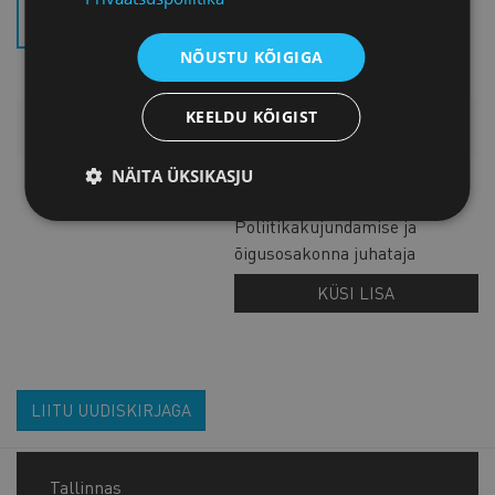
SELETUSKIRI (.PDF)
NÕUSTU KÕIGIGA
KEELDU KÕIGIST
LISAINFO
NÄITA ÜKSIKASJU
Marko Udras
Poliitikakujundamise ja
õigusosakonna juhataja
KÜSI LISA
LIITU UUDISKIRJAGA
Tallinnas