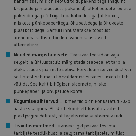
kandmisse, mis on seotud toidupakenditega (nagu nt
krõpsude ja maiustuste pakendid), alkohoolsete jookide
pakenditega ja filtriga tubakatoodetega (nt konid),
niiskete pühkepaberitega, õhupallidega ja õhukeste
plastkottidega. Samuti innustatakse tööstust
arendama selliste toodete vähemsaastavaid
alternatiive.
Nõuded märgistamisele
. Teatavad tooted on vaja
selgelt ja ühtlustatult märgistada teabega, et tarbija
oleks teadlik jäätmete sobiva kõrvaldamise viisidest või
sellistest sobimatu kõrvaldamise viisidest, mida tuleb
vältida. See kehtib hügieenisidemete, niiske
pühkepaberi ja õhupallide kohta.
Kogumise sihtarvud
Liikmesriigid on kohustatud 2025.
aastaks koguma 90 % ühekordselt kasutatavatest
plastjoogipudelitest, nt tagatisraha süsteemi kaudu.
Teavitusmeetmed
Liikmesriigid peavad tõstma
tarbijate teadlikkust ja selgitama tarbijatele, millist