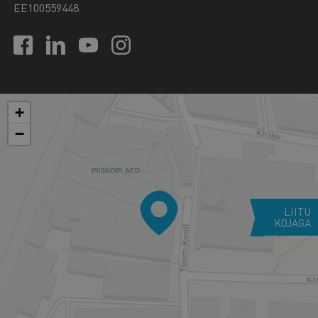
EE100559448
+
−
LIITU
KOJAGA