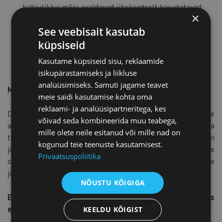
kahjulikku mõju avaldavad ühekordselt kasutatavad
×
plasttooted ja püügivahendid ning milliseid selliste
See veebisait kasutab
toodete korduskasutusviise ja jäätmekäitlusvõimalusi
on.
küpsiseid
Kasutame küpsiseid sisu, reklaamide
isikupärastamiseks ja liikluse
analüüsimiseks. Samuti jagame teavet
Millal direktiiv jõustub?
meie saidi kasutamise kohta oma
reklaami- ja analüüsipartneritega, kes
Direktiiv jõustub kahekümnendal päeval pärast selle
võivad seda kombineerida muu teabega,
avaldamist Euroopa Liidu Teatajas. Hetkel ei ole teada
mille olete neile esitanud või mille nad on
täpset jõustamise kuupäeva. Lisaks jääb pärast direktiivi
kogunud teie teenuste kasutamisest.
jõustumist Eestile aega 2-3 aastat, et muudatused meie
Privaatsuspoliitika
seadusandlusesse üle võtta. Seega võib muudatuste
jõustumisega Eestis minna veel mitu aastat.
NÕUSTU KÕIGIGA
Ettevõtjate arvamused on oodatud hiljemalt 22.juuniks
e-posti aadressile
merike.koppel@[at]koda.ee
KEELDU KÕIGIST