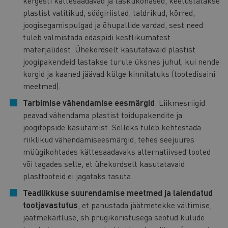
kergesti kättesaadavad ja taskukohased, keelustatakse
plastist vatitikud, söögiriistad, taldrikud, kõrred,
joogisegamispulgad ja õhupallide vardad, sest need
tuleb valmistada edaspidi kestlikumatest
materjalidest. Ühekordselt kasutatavaid plastist
joogipakendeid lastakse turule üksnes juhul, kui nende
korgid ja kaaned jäävad külge kinnitatuks (tootedisaini
meetmed).
Tarbimise vähendamise eesmärgid
. Liikmesriigid
peavad vähendama plastist toidupakendite ja
joogitopside kasutamist. Selleks tuleb kehtestada
riiklikud vähendamiseesmärgid, tehes seejuures
müügikohtades kättesaadavaks alternatiivsed tooted
või tagades selle, et ühekordselt kasutatavaid
plasttooteid ei jagataks tasuta.
Teadlikkuse suurendamise meetmed ja laiendatud
tootjavastutus
, et panustada jäätmetekke vältimise,
jäätmekäitluse, sh prügikoristusega seotud kulude