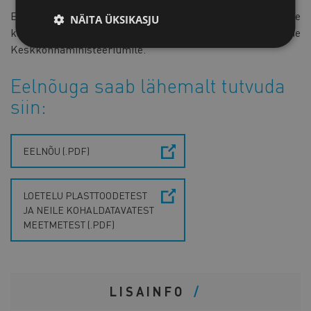
Ettevõtjatelt laekunud tagasiside põhjal koostame
NÄITA ÜKSIKASJU
kaubanduskoja seisukoha, mille edastame
Keskkonnaministeeriumile.
Eelnõuga saab lähemalt tutvuda
siin:
EELNÕU (.PDF)
LOETELU PLASTTOODETEST
JA NEILE KOHALDATAVATEST
MEETMETEST (.PDF)
LISAINFO