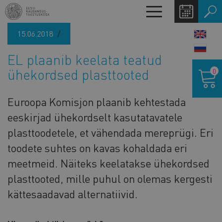
Liigu
Toggle
edasi
navigation
põhisisu
15.06.2018
LANG
juurde
SWIT
EL plaanib keelata teatud
Ostukor
ühekordsed plasttooted
0
Euroopa Komisjon plaanib kehtestada
eeskirjad ühekordselt kasutatavatele
plasttoodetele, et vähendada mereprügi. Eri
toodete suhtes on kavas kohaldada eri
meetmeid. Näiteks keelatakse ühekordsed
plasttooted, mille puhul on olemas kergesti
kättesaadavad alternatiivid.