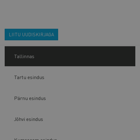
LIITU UUDISKIRJAGA
Tallinnas
Tartu esindus
Pärnu esindus
Jõhvi esindus
Kuressaare esindus