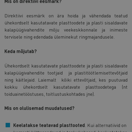
Mis on direktiivi eesmärk?
Direktiivi eesmärk on ära hoida ja vähendada teatud
ühekordselt kasutatavate plasttoodete ja plasti sisaldavate
kalapüügivahendite mõju veekeskkonnale ja inimeste
tervisele ning edendada üleminekut ringmajandusele.
Keda mõjutab?
Ühekordselt kasutatavate plasttoodete ja plasti sisaldavate
kalapüügivahendite tootjaid ja plastitöötlemisettevõtjaid
ning käitlejaid. Laiemalt kõiki ettevõtjaid, kes puutuvad
kokku ühekordselt kasutatavate plasttoodetega (nt
toiduainetööstuses, toitlustuskohtades jne).
Mis on olulisemad muudatused?
Keelatakse teatavad plasttooted
. Kui alternatiivid on