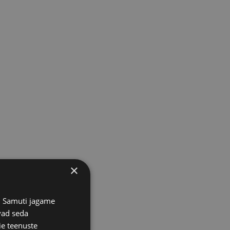
×
s. Samuti jagame
vad seda
ie teenuste