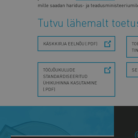
mille saadan haridus- ja teadusministeeriumil
Tutvu lähemalt toetu
KÄSKKIRJA EELNÕU (.PDF)
TO
TI
TÖÖJÕUKULUDE
SE
STANDARDISEERITUD
ÜHIKUHINNA KASUTAMINE
(.PDF)