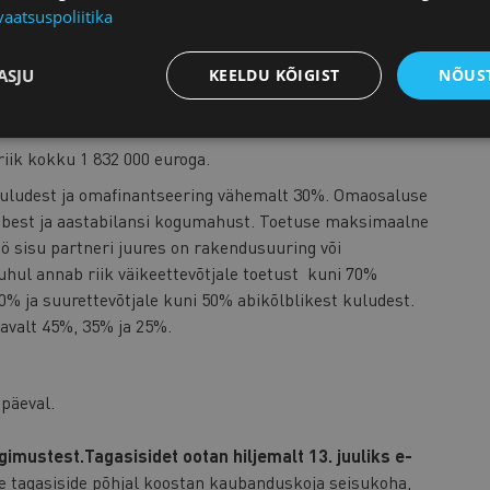
 osanik või juhtorgani liige või on selles ettevõttes
vaatsuspoliitika
elnenud aasta jooksul vähemalt 3 kuud.
alusel) ja kaudsete kulude jaoks (40%
ASJU
KEELDU KÕIGIST
NÕUST
evõte teadlasele palka, katab teadlase teadustööga
iimiseks vajaliku töökeskkonna.
riik kokku 1 832 000 euroga.
kuludest ja omafinantseering vähemalt 30%. Omaosaluse
käibest ja aastabilansi kogumahust. Toetuse maksimaalne
öö sisu partneri juures on rakendusuuring või
hul annab riik väikeettevõtjale toetust kuni 70%
0% ja suurettevõtjale kuni 50% abikõlblikest kuludest.
avalt 45%, 35% ja 25%.
 päeval.
imustest.Tagasisidet ootan hiljemalt 13. juuliks e-
e tagasiside põhjal koostan kaubanduskoja seisukoha,