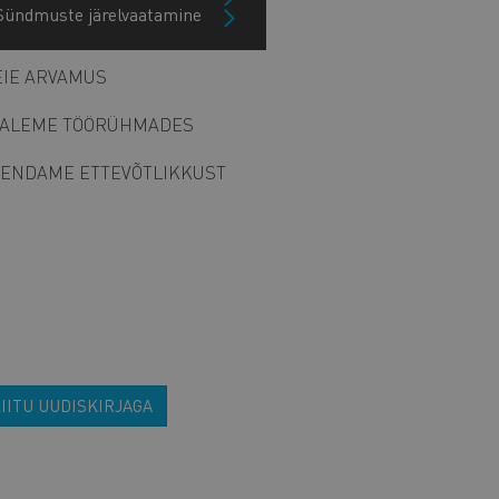
Sündmuste järelvaatamine
Arhiiv
IE ARVAMUS
ALEME TÖÖRÜHMADES
ENDAME ETTEVÕTLIKKUST
IITU UUDISKIRJAGA