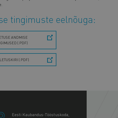
e.
se tingimuste eelnõuga:
ETUSE ANDMISE
NGIMUSED (.PDF)
LETUSKIRI (.PDF)
+
−
Eesti Kaubandus-Tööstuskoda,