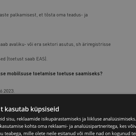
aste palkamisest, et tõsta oma teadus- ja
ab avaliku- või era sektori asutus, sh äriregistrisse
sed (toetust saab EAS).
alse mobiilsuse toetamise toetuse saamiseks?
6.2023.
e teadlase palkamiseks.
it kasutab küpsiseid
ks ja maksimaalselt 2 aastaks.
d sisu, reklaamide isikupärastamiseks ja liikluse analüüsimisek
ja juures osalise koormusega (minimaalselt 0,5
 kasutamise kohta oma reklaami- ja analüüsipartneritega, kes või
teabega, mille olete neile esitanud või mille nad on kogunud te