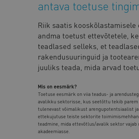
antava toetuse tingi
Riik saatis kooskõlastamisele 
andma toetust ettevõtetele, k
teadlased selleks, et teadlased
rakendusuuringuid ja tooteare
juuliks teada, mida arvad toet
Mis on eesmärk?
Toetuse eesmärk on viia teadus- ja arendusteg
avalikku sektorisse, kus seetõttu tekib parem
tulenevast võimalikust arengupotentsiaalist j
ettekujutuse teiste sektorite toimimismehhani
teadmine, mida ettevõtlus/avalik sektor vaja
akadeemiasse.