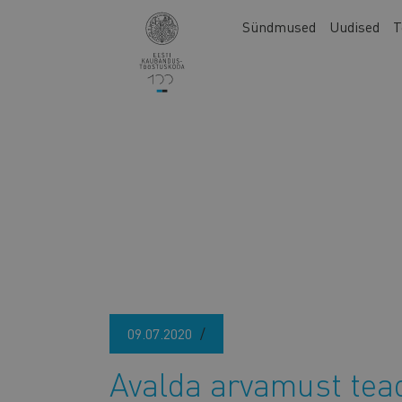
Liigu
Main
Sündmused
Uudised
T
edasi
navigation
põhisisu
juurde
09.07.2020
Avalda arvamust tea