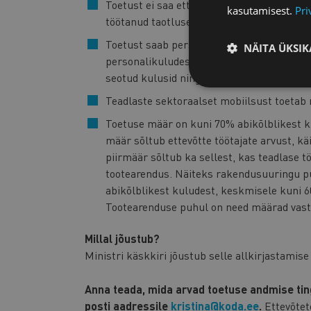
Toetust ei saa ettevõte, kus teadlane on ise
kasutamisest.
Pri
töötanud taotluse esitamise kuupäevale e
Toetust saab personalikulude (ühikuhinna 
NÄITA ÜKSIK
personalikuludest). Toetusest maksab ett
seotud kulusid ning tagab teadustöö elluv
Teadlaste sektoraalset mobiilsust toetab 
Toetuse määr on kuni 70% abikõlblikest 
määr sõltub ettevõtte töötajate arvust, 
piirmäär sõltub ka sellest, kas teadlase t
tootearendus. Näiteks rakendusuuringu pu
abikõlblikest kuludest, keskmisele kuni 6
Tootearenduse puhul on need määrad vast
Millal jõustub?
Ministri käskkiri jõustub selle allkirjastamise
Anna teada, mida arvad toetuse andmise ting
posti aadressile
kristina@koda.ee
.
Ettevõtet