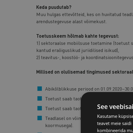
Keda puudutab?
Muu hulgas ettevõtteid, kes on huvitatud teadl
arendustegevuse alast võimekust.
Toetusskeem hõlmab kahte tegevust:
1) sektoraalse mobiilsuse toetamine (toetust sa
kantud eraõiguslikud juriidilised isikud),
2) teavitus-, koostöö- ja koordinatsioonitegevu
Millised on olulisemad tingimused sektora
Abikõlblikkuse periood on 01.09.2020–30.0
Toetust saab taotleda maksimaalselt kah
See veebisa
Toetust saab taotleda minimaalselt 3 kuu
Kasutame küpsisei
Teadlasel on võimalus töötada toetuse saa
teavet meie saidi
koormusega).
kombineerida muu 