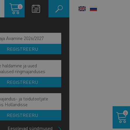
Ostukorv
0
LANGUAGE
SWITCHER
aja Avamine 2026/2027
REGISTREERU
e haldamine ja uued
malused ringmajanduses
REGISTREERU
ajandus- ja toidutootjate
ain
is Hollandisse
IE MÕJU JA EESMÄRK
Ostukor
avigation
0
REGISTREERU
IE TÖÖVÕIDUD
ide
lock
Eesolevad sündmused
HETKEL KÄSIL