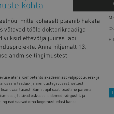
muste kohta
ME
eelnõu, mille kohaselt plaanib hakata
es võtavad tööle doktorikraadiga
OS
 viiksid ettevõtja juures läbi
ED
ndusprojekte. Anna hiljemalt 13.
use andmise tingimustest.
evuse alane kompetents akadeemiast väljapoole, era- ja
 arusaam teadus- ja arendustegevusest, sellest
a lisandväärtusest. Samal ajal saab teadlane parema
L
smidest, tekivad oskused, sidemed, võrgustik ja
b ning nad saavad oma kogemust edasi kanda