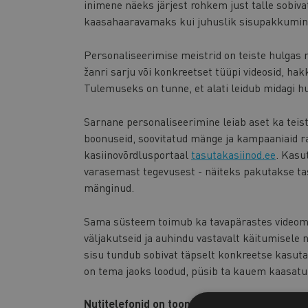
inimene näeks järjest rohkem just talle sobiv
kaasahaaravamaks kui juhuslik sisupakkumin
Personaliseerimise meistrid on teiste hulgas n
žanri sarju või konkreetset tüüpi videosid, h
Tulemuseks on tunne, et alati leidub midagi hu
Sarnane personaliseerimine leiab aset ka tei
boonuseid, soovitatud mänge ja kampaaniaid r
kasiinovõrdlusportaal
tasutakasiinod.ee
. Kasu
varasemast tegevusest - näiteks pakutakse t
mänginud.
Sama süsteem toimub ka tavapärastes videom
väljakutseid ja auhindu vastavalt käitumisele 
sisu tundub sobivat täpselt konkreetse kasuta
on tema jaoks loodud, püsib ta kauem kaasatu
Nutitelefonid on toonud meelelahutuse igas