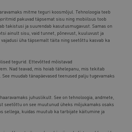
aravamaks mitme teguri koosmõjul. Tehnoloogia teeb
oritmid pakuvad täpsemat sisu ning mobiilsus toob
dab takistusi ja suurendab kasutusmugavust. Samas on
si ainult sisu, vaid tunnet, põnevust, kuuluvust ja
 vajadusi üha täpsemalt täita ning seetõttu kasvab ka
lised tegurid. Ettevõtted mõistavad
rem. Nad teavad, mis hoiab tähelepanu, mis tekitab
a. See muudab tänapäevased teenused palju tugevamaks
haaravamaks juhuslikult. See on tehnoloogia, andmete,
Just seetõttu on see muutunud üheks mõjukamaks osaks
 sellega, kuidas muutub ka tarbijate käitumine ja