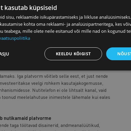
 kohaga, näiteks koduarvuti või televiisoriga.
it kasutab küpsiseid
e, mis võimaldab ligi pääseda peaaegu kogu
d sisu, reklaamide isikupärastamiseks ja liikluse analüüsimisek
atistikaameti andmetel
kasutavad ainuüksi nutikella
 kasutamise kohta oma reklaami- ja analüüsipartneritega, kes või
 et nutitelefoni kasutus on veelgi kõrgem.
teabega, mille olete neile esitanud või mille nad on kogunud te
vaatsuspoliitika
 kindlat aega ja kohta - see täidab väikeseid pause päeva
igitaalseid teenuseid sagedamini ka lühikeste hetkede
ASJU
KEELDU KÕIGIST
NÕUST
unapausi ajal või tehes mängukeskkonnas paar kiiret
amaks. Iga platvorm võitleb selle eest, et just nende
investeeritakse veelgi rohkem kasutajakogemusse,
anismidesse. Nutitelefon ei ole lihtsalt kanal, vaid
 toonud meelelahutuse inimestele lähemale kui eales
b nutikamaid platvorme
ende taga töötavad disainerid, andmeanalüütikud,