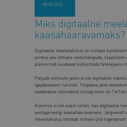
08.05.2026
Miks digitaalne mee
kaasahaaravamaks?
Digitaalne meelelahutus on viimase kahekümn
piirdus see lihtsate veebimängude, staatiliste 
platvormid suudavad kütkestada tähelepanu mi
Paljude inimeste jaoks ei ole digitaalne meelel
igapäevasest rutiinist. Tööpäeva järel avatak
vaadatakse lühivideoid Instagramis või TikTokis
Küsimus ei ole enam selles, kas digitaalne m
aastaga veelgi kaasahaaravamaks. Järgnevalt v
meelelahutus tõmbab inimesi üha tugevamalt 