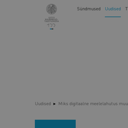
Liigu
Main
Sündmused
Uudised
T
edasi
navigation
põhisisu
juurde
Uudised
Miks digitaalne meelelahutus mu