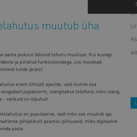
ET
lelahutus muutub üha
LI
RS
AR
e aasta jooksul läbinud tohutu muutuse. Kui kunagi
videote ja piiratud funktsioonidega, siis moodsad
tmeid tunde järjest.
ahutus enam lihtsalt ajaviide, vaid oluline osa
se voogedastusplatvorm, mängitakse telefonis mõni mäng,
 - valikuid on lõputult.
L
eelelahutus on populaarne, vaid miks see muutub iga
aatleme põhjalikult peamisi põhjuseid, miks digitaalne
enda poole.