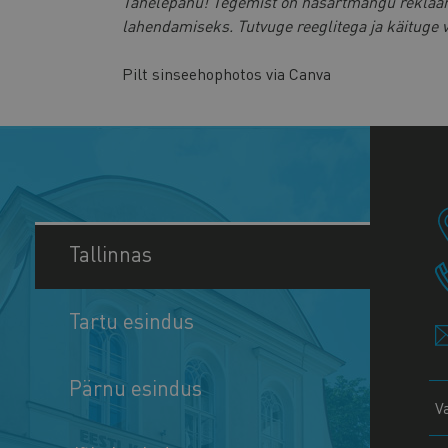
Tähelepanu! Tegemist on hasartmängu reklaami
lahendamiseks. Tutvuge reeglitega ja käituge v
Pilt sinseehophotos via Canva
Tallinnas
Tartu esindus
Pärnu esindus
V