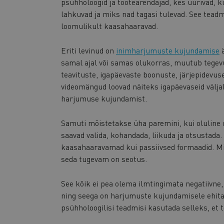
psühholoogid ja tootearendajad, kes uurivad, 
lahkuvad ja miks nad tagasi tulevad. See tea
loomulikult kaasahaaravad.
Eriti levinud on
inimharjumuste kujundamise
ä
samal ajal või samas olukorras, muutub tege
teavituste, igapäevaste boonuste, järjepidev
videomängud loovad näiteks igapäevaseid väljak
harjumuse kujundamist.
Samuti mõistetakse üha paremini, kui oluline 
saavad valida, kohandada, liikuda ja otsustada.
kaasahaaravamad kui passiivsed formaadid. M
seda tugevam on seotus.
See kõik ei pea olema ilmtingimata negatiivne
ning seega on harjumuste kujundamisele ehita
psühholoogilisi teadmisi kasutada selleks, e