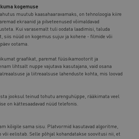
tlikuma kogemuse
lahutus muutub kaasahaaravamaks, on tehnoloogia kiire
paremad ekraanid ja pilveteenused võimaldavad
steta. Kui varasemalt tuli oodata laadimisi, taluda
t, siis nüüd on kogemus sujuv ja kohene - filmide või
 päev ootama.
kumat graafikat, paremat füüsikamootorit ja
enam lihtsalt nuppe vajutava kasutajana, vaid osana
lreaalsuse ja liitreaalsuse lahenduste kohta, mis loovad
sta jooksul teinud tohutu arenguhüppe, rääkimata veel
ise on kättesaadavad nüüd telefonis.
am kõigile sama sisu. Platvormid kasutavad algoritme,
 või eelistab. Selle põhjal kohandatakse soovitusi nii, et