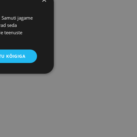
s. Samuti jagame
vad seda
ie teenuste
U KÕIGIGA