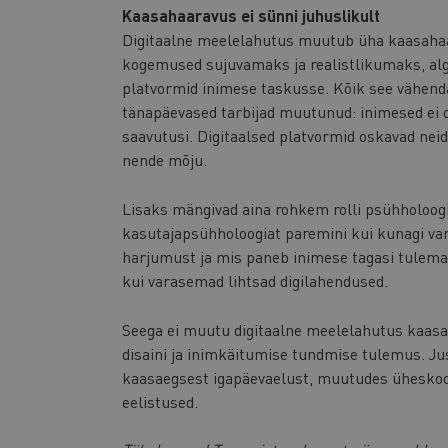
Kaasahaaravus ei sünni juhuslikult
Digitaalne meelelahutus muutub üha kaasaha
kogemused sujuvamaks ja realistlikumaks, alg
platvormid inimese taskusse. Kõik see vähen
tänapäevased tarbijad muutunud: inimesed ei ot
saavutusi. Digitaalsed platvormid oskavad neid
nende mõju.
Lisaks mängivad aina rohkem rolli psühholoogi
kasutajapsühholoogiat paremini kui kunagi va
harjumust ja mis paneb inimese tagasi tulem
kui varasemad lihtsad digilahendused.
Seega ei muutu digitaalne meelelahutus kaasa
disaini ja inimkäitumise tundmise tulemus. 
kaasaegsest igapäevaelust, muutudes üheskoos
eelistused.