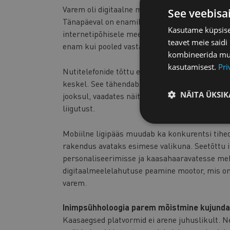
Varem oli digitaalne meelelahutus seotud kindla
See veebisa
Tänapäeval on enamikul inimestel taskus sead
Kasutame küpsisei
internetipõhisele meelelahutusele igal ajal.
St
teavet meie saidi
enam kui pooled vastanutest ning võib uskuda,
kombineerida muu 
kasutamisest.
Pri
Nutitelefonide tõttu ei vaja meelelahutus enam
keskel. See tähendab, et inimesed kasutavad d
NÄITA ÜKSIK
jooksul, vaadates näiteks TikToki videosid lõ
liigutust.
Mobiilne ligipääs muudab ka konkurentsi tihed
rakendus avataks esimese valikuna. Seetõttu 
personaliseerimisse ja kaasahaaravatesse mehh
digitaalmeelelahutuse peamine mootor, mis on
varem.
Inimpsühholoogia parem mõistmine kujunda
Kaasaegsed platvormid ei arene juhuslikult. N