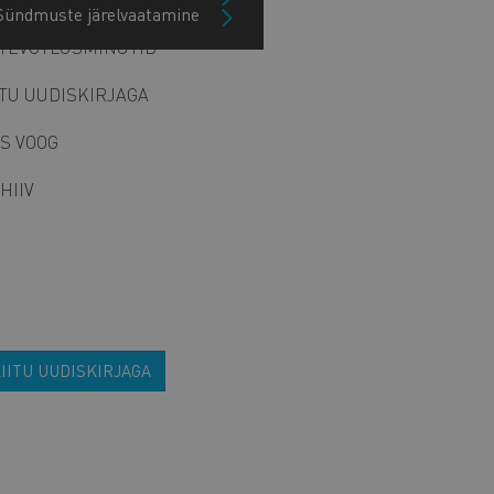
Sündmuste järelvaatamine
TEVÕTLUSMINUTID
ITU UUDISKIRJAGA
S VOOG
HIIV
IITU UUDISKIRJAGA