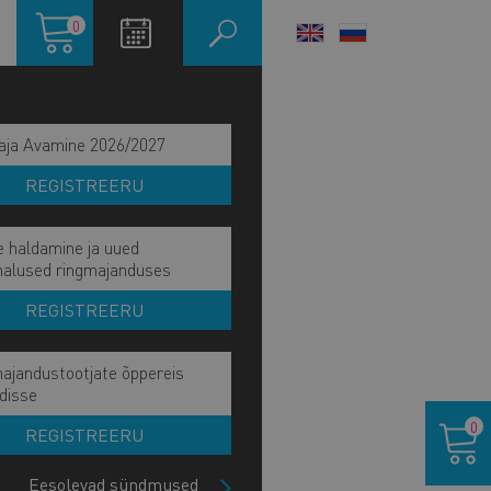
Ostukorv
0
LANGUAGE
SWITCHER
aja Avamine 2026/2027
REGISTREERU
e haldamine ja uued
malused ringmajanduses
REGISTREERU
ajandustootjate õppereis
ain
disse
IE UUDISED
Ostukor
avigation
0
REGISTREERU
ATAJA
ide
lock
Eesolevad sündmused
PRADE UUDISED