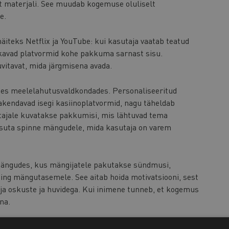
at materjali. See muudab kogemuse oluliselt
e.
äiteks Netflix ja YouTube: kui kasutaja vaatab teatud
akkavad platvormid kohe pakkuma sarnast sisu.
vitavat, mida järgmisena avada.
stes meelelahutusvaldkondades. Personaliseeritud
akendavad isegi kasiinoplatvormid, nagu täheldab
tajale kuvatakse pakkumisi, mis lähtuvad tema
asuta spinne mängudele, mida kasutaja on varem
ängudes, kus mängijatele pakutakse sündmusi,
ning mängutasemele. See aitab hoida motivatsiooni, sest
ja oskuste ja huvidega. Kui inimene tunneb, et kogemus
na.
se hetke