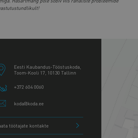
ga. Hasartmäng pole sobiv viis rahaliste probleemide
astutustundlikult!
+
−
Eesti Kaubandus-Tööstuskoda,
Toom-Kooli 17, 10130 Tallinn
+372 604 0060
koda@koda.ee
aata töötajate kontakte