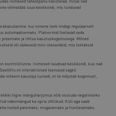
kuidas inimesed tähelepanu kasutavad, millal nad
dmine võimaldab luua keskkondi, mis tunduvad
rakasutamine: kui nimene teeb midagi regulaarselt
vus automaatsemaks. Platvormid toetavad seda
use preemiate ja lihtsa kasutuskogemusega. Mõned
utseid või väikeseid mini-ülesandeid, mis toetaksid
on kontrollitunne. Inimesed naudivad keskkondi, kus nad
 Seetõttu on interaktiivsed teenused sageli
ida rohkem kasutaja tunneb, et ta mõjutab kogemust,
, ehkki liigne mänguharjumus võib osutuda negatiivseks
tud videomängud ka üpris ohtlikud. Küll aga saab
t teha tooted paremaks, mugavamaks ja huvitavamaks.