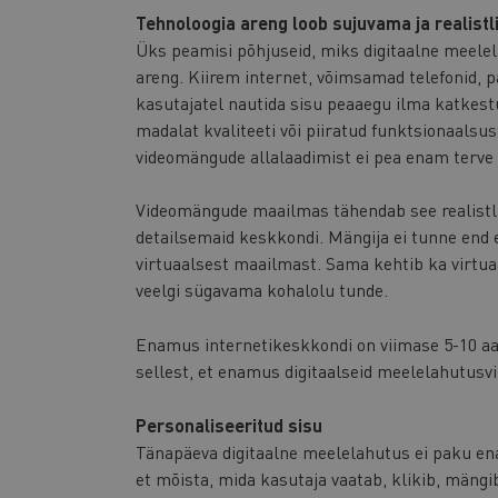
Tehnoloogia areng loob sujuvama ja realis
Üks peamisi põhjuseid, miks digitaalne meele
areng. Kiirem internet, võimsamad telefonid, 
kasutajatel nautida sisu peaaegu ilma katkestu
madalat kvaliteeti või piiratud funktsionaalsus
videomängude allalaadimist ei pea enam terve
Videomängude maailmas tähendab see realistli
detailsemaid keskkondi. Mängija ei tunne end 
virtuaalsest maailmast. Sama kehtib ka virtuaa
veelgi sügavama kohalolu tunde.
Enamus internetikeskkondi on viimase 5-10 aa
sellest, et enamus digitaalseid meelelahutusvi
Personaliseeritud sisu
Tänapäeva digitaalne meelelahutus ei paku en
et mõista, mida kasutaja vaatab, klikib, mängib