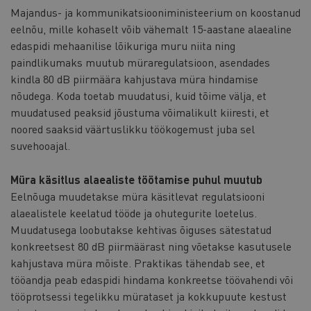
Majandus- ja kommunikatsiooniministeerium on koostanud
eelnõu, mille kohaselt võib vähemalt 15-aastane alaealine
edaspidi mehaanilise lõikuriga muru niita ning
paindlikumaks muutub müraregulatsioon, asendades
kindla 80 dB piirmäära kahjustava müra hindamise
nõudega. Koda toetab muudatusi, kuid tõime välja, et
muudatused peaksid jõustuma võimalikult kiiresti, et
noored saaksid väärtuslikku töökogemust juba sel
suvehooajal.
Müra käsitlus alaealiste töötamise puhul muutub
Eelnõuga muudetakse müra käsitlevat regulatsiooni
alaealistele keelatud tööde ja ohutegurite loetelus.
Muudatusega loobutakse kehtivas õiguses sätestatud
konkreetsest 80 dB piirmäärast ning võetakse kasutusele
kahjustava müra mõiste. Praktikas tähendab see, et
tööandja peab edaspidi hindama konkreetse töövahendi või
tööprotsessi tegelikku mürataset ja kokkupuute kestust