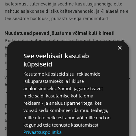
iseloomust tulenevaid ja seadme kasutusjuhendiga ette
nähtud asjakohaseid isikukaitsevahendeid, ja 4) alaealine ei
tee seadme hooldus-, puhastus- ega remonditöid.
Muudatused peavad jõustuma võimalikult kiiresti
Koda toetas eelnõuga plaanitavaid muudatusi, kuna meie
×
hinnangul muudatused suurendavad paindlikkust eelkõige
hooajaliste tööde korraldamisel ning parandavad
See veebisait kasutab
märgatavalt alaealiste võimalusi saada turvaliselt oma
küpsiseid
esimene töökogemus ja siseneda tööturule. Samas tõime
Kasutame küpsiseid sisu, reklaamide
välja, et muudatused peaksid jõustuma võimalikult kiiresti,
isikupärastamiseks ja liikluse
et noored saaksid väärtuslikku töökogemust juba sel
analüüsimiseks. Samuti jagame teavet
suvehooajal.
meie saidi kasutamise kohta oma
reklaami- ja analüüsipartneritega, kes
Plaanitavate muudatustega saab täpsemalt tutvuda
siin
.
võivad seda kombineerida muu teabega,
Eelnõu kohaselt muudatused jõustuvad üldises korras ehk
mille olete neile esitanud või mille nad on
kolmandal päeval pärast Riigi Teatajas avaldamist. Hetkel
kogunud teie teenuste kasutamisest.
ei ole teada, millal muudatused jõustuvad.
Privaatsuspoliitika