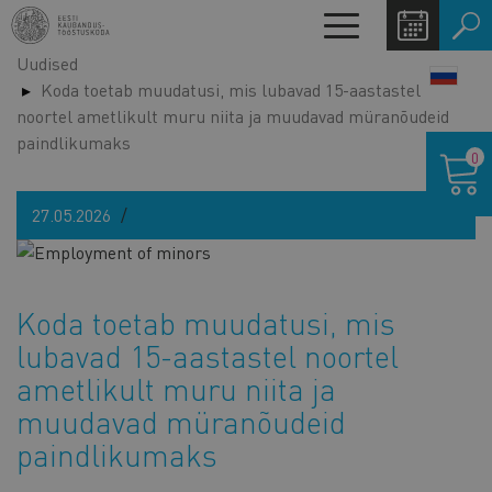
Liigu
Toggle
edasi
navigation
Uudised
põhisisu
LANG
Koda toetab muudatusi, mis lubavad 15-aastastel
juurde
SWIT
noortel ametlikult muru niita ja muudavad müranõudeid
paindlikumaks
Ostukor
0
27.05.2026
Koda toetab muudatusi, mis
lubavad 15-aastastel noortel
ametlikult muru niita ja
muudavad müranõudeid
paindlikumaks