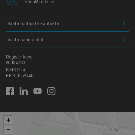
koda@koda.ee
Vaata töötajate kontakte
Vaata panga infot
Registrikood
80004733
KMKR nr
EE100559448
+
−