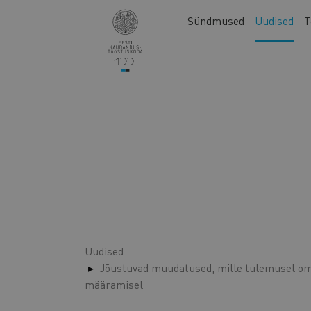
Liigu
Main
Sündmused
Uudised
T
edasi
navigation
põhisisu
juurde
Uudised
Jõustuvad muudatused, mille tulemusel o
määramisel