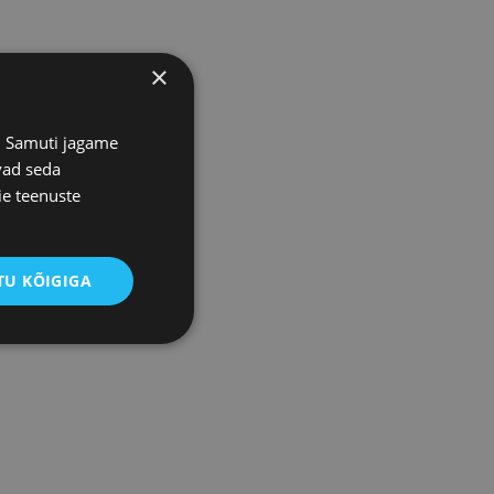
×
s. Samuti jagame
vad seda
ie teenuste
U KÕIGIGA