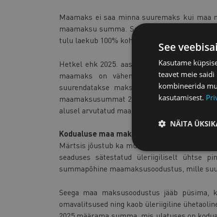
Maamaks ei saa minna suuremaks kui maa m
maamaksu summa. See muudatus rakendub m
tulu laekub 100% kohalike omavalitsuste eela
See veebisa
Kasutame küpsisei
Hetkel ehk 2025. aastal on maamaksu tõusu p
teavet meie saidi
maamaks on vähemalt 50 protsenti suu
kombineerida muu 
suurendatakse maksusummat 50 protsenti. 
kasutamisest.
Pri
maamaksusummat 20 euro võrra, kuid mitte
alusel arvutatud maamaksusummani.
NÄITA ÜKSIK
Kodualuse maa maksusoodustuse üle otsust
Märtsis jõustub ka muudatus, mille kohaselt
seaduses sätestatud üleriigiliselt ühtse 
summapõhine maamaksusoodustus, mille suuru
Seega maa maksusoodustus jääb püsima, ku
omavalitsused ning kaob üleriigiline ühetaoli
2025 määrama summa, mis ulatuses on kodua