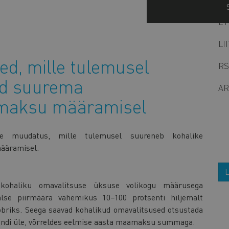
ET
LI
d, mille tulemusel
RS
ad suurema
AR
maksu määramisel
se muudatus, mille tulemusel suureneb kohalike
ääramisel.
L
kohaliku omavalitsuse üksuse volikogu määrusega
e piirmäära vahemikus 10−100 protsenti hiljemalt
obriks. Seega saavad kohalikud omavalitsused otsustada
endi üle, võrreldes eelmise aasta maamaksu summaga.