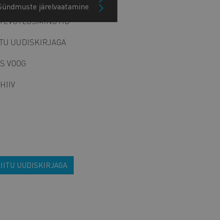
Sündmuste järelvaatamine
TEVÕTLUSMINUTID
ITU UUDISKIRJAGA
S VOOG
HIIV
IITU UUDISKIRJAGA