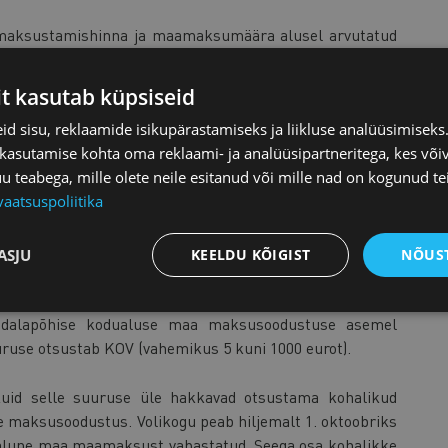
aksustamishinna ja maamaksumäära alusel arvutatud
aamaksu suhtes alates 2026. aastast ning maamaksu
rvetesse.
it kasutab küpsiseid
d sisu, reklaamide isikupärastamiseks ja liikluse analüüsimisek
iirmäär 50% või 20 eurot. See tähendab, et kui 2025. a
 kasutamise kohta oma reklaami- ja analüüsipartneritega, kes või
rem eelmise ehk 2024. aasta maksusummast, siis
teabega, mille olete neile esitanud või mille nad on kogunud te
Kui 50% on vähem kui 20 eurot, siis suurendatakse
vaatsuspoliitika
 rohkem kui maa maksustamishinna ja maamaksumäära
ASJU
KEELDU KÕIGIST
NÕUST
ab kohalik omavalitsus
 alates 2026. aasta maamaksu määramisest nähakse ette
pindalapõhise kodualuse maa maksusoodustuse asemel
se otsustab KOV (vahemikus 5 kuni 1000 eurot).
id selle suuruse üle hakkavad otsustama kohalikud
ne maksusoodustus. Volikogu peab hiljemalt 1. oktoobriks
lune maa maamaksust vabastatud. Seega osa kohalikke