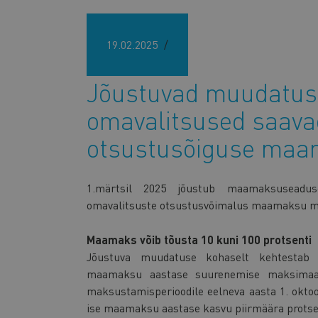
19.02.2025
Jõustuvad muudatuse
omavalitsused saav
otsustusõiguse maa
1.märtsil 2025 jõustub maamaksuseadu
omavalitsuste otsustusvõimalus maamaksu m
Maamaks võib tõusta 10 kuni 100 protsenti
Jõustuva muudatuse kohaselt kehtestab 
maamaksu aastase suurenemise maksimaals
maksustamisperioodile eelneva aasta 1. okto
ise maamaksu aastase kasvu piirmäära prots