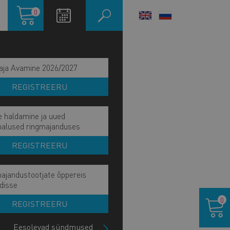
Ostukorv
0
LANGUAGE
SWITCHER
aja Avamine 2026/2027
REGISTREERU
e haldamine ja uued
malused ringmajanduses
REGISTREERU
ajandustootjate õppereis
ain
disse
IE UUDISED
Ostukor
avigation
0
REGISTREERU
ATAJA
ide
lock
Eesolevad sündmused
PRADE UUDISED