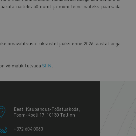
äärata näiteks 50 eurot ja mõni teine näiteks paarsada
ike omavalitsuste üksustel jääks enne 2026. aastat aega
n võimalik tutvuda
SIIN
.
+
−
Eesti Kaubandus-Tööstuskoda,
Toom-Kooli 17, 10130 Tallinn
+372 604 0060