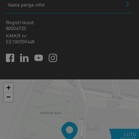
Vaata panga infot
Registrikood
80004733
KMKR nr
EE100559448
+
−
LIITU