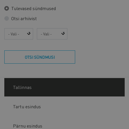
Tulevased sündmused
Otsi arhiivist
Aasta
Kuu
OTSI SÜNDMUSI
Tallinnas
Tartu esindus
Pärnu esindus