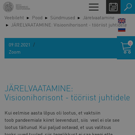
Liigu
Toggle
edasi
navigation
Veebileht
Pood
Sündmused
Järelvaatamine
põhisisu
LANG
JÄRELVAATAMINE: Visioonihorisont - tööriist juhtidele
juurde
SWIT
Ostukor
0
09.02.2021
Zoom
JÄRELVAATAMINE:
Visioonihorisont - tööriist juhtidele
Kui eelmise aasta lõpus oli lootus, et vaktsiin
toob pandeemiale kiiret leevendust, siis veel ei ole see
lootus täitunud. Kui paljud ootavad, et uus valitsus
tooks uued tuuled, siis tegelikkust ei saa keegi ette