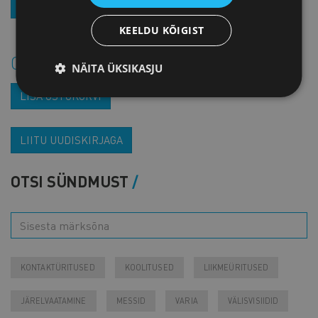
ASTU LIIKMEKS
KEELDU KÕIGIST
Osta sündmuse salvestus
NÄITA ÜKSIKASJU
LISA OSTUKORVI
LIITU UUDISKIRJAGA
OTSI SÜNDMUST
KONTAKTÜRITUSED
KOOLITUSED
LIIKMEÜRITUSED
JÄRELVAATAMINE
MESSID
VARIA
VÄLISVISIIDID