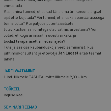
ennustada.
Kas juhina tunned, et oskad täna oma äri koroonajärgsel
ajal ette kujutada? Või tunned, et ei oska ebamäärasusega
toime tulla? Kui paljude potentsiaalsete
tulevikustsenaariumitega oled valmis arvestama? Või
ootad, et kogu ärimaailm uuesti ärkaks ja
loodad tavapäraselt äri edasi ajada?
Tule ja saa osa kaubanduskoja veebiseminarist, kus
juhtimiskonsultant ja ettevõtja
Jan Lagast
aitab teemat
lahata.
JÄRELVAATAMINE
Hind:
liikmele TASUTA, mitteliikmele 9,00 + km
TÖÖKEEL
inglise keel
SEMINARI TEEMAD