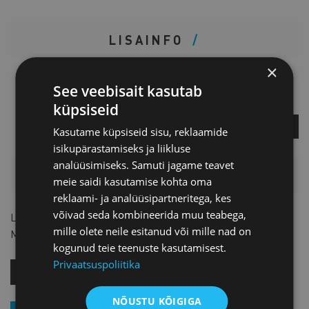
LISAINFO
×
Piret Potisepp
See veebisait kasutab
Teenuste direktor
küpsiseid
KÜSI LISA
Kasutame küpsiseid sisu, reklaamide
isikupärastamiseks ja liikluse
analüüsimiseks. Samuti jagame teavet
HINNAKIRI
meie saidi kasutamise kohta oma
reklaami- ja analüüsipartneritega, kes
võivad seda kombineerida muu teabega,
Liikmetele
TASUTA
mille olete neile esitanud või mille nad on
Mitteliikmetele
9 € + KM
kogunud teie teenuste kasutamisest.
Privaatsuspoliitika
OSTA KOHE!
NÕUSTU KÕIGIGA