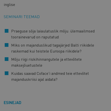
inglise
SEMINARI TEEMAD
Praeguse sõja laiaulatuslik mõju: ülemaailmsed
toorainevarud on raputatud
Miks on majanduslikud tagajärjed Balti riikidele
raskemad kui teistele Euroopa riikidele?
Mõju riigi riskihinnangutele ja ettevõtete
maksejõuetustele
Kuidas saavad Coface'i andmed teie ettevõtet
majanduskriisi ajal aidata?
ESINEJAD