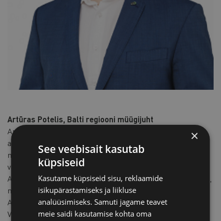
Artūras Potelis, Balti regiooni müügijuht
Artūras töötab makseriskide juhtimise protsessidega
×
alates 2010. aastast. Alates 2015. aastast on tema juhtida
See veebisait kasutab
müügimeeskond müügikrediidikindlustuse, äriteabe ja
küpsiseid
võlgade sissenõudmise alal, mis hõlmab kõiki Balti riike.
Kasutame küpsiseid sisu, reklaamide
Artūrase professionaalsed kompetentsid on riskijuhtimine,
isikupärastamiseks ja liikluse
müügijuhtimine ja ettevõtte protsesside tõhusus.
analüüsimiseks. Samuti jagame teavet
Artūrasel on bakalaureuse- ja magistrikraad ärijuhtimises
meie saidi kasutamise kohta oma
Vilniuse Gediminase Tehnikaülikoolist.