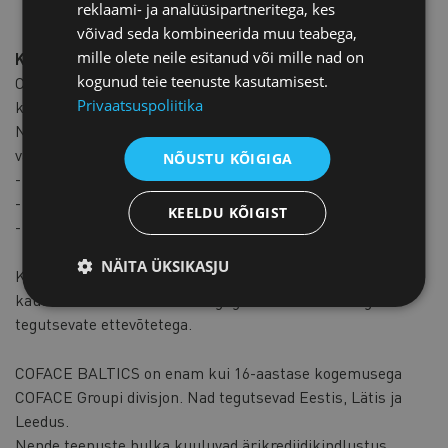
reklaami- ja analüüsipartneritega, kes
võivad seda kombineerida muu teabega,
mille olete neile esitanud või mille nad on
KOOSTÖÖPARTNER: COFACE BALTICS
kogunud teie teenuste kasutamisest.
Coface on ülemaailmne äririskide ekspert ja
Privaatsuspoliitika
krediidikindlustuse liider rahvusvahelisel turul.
Neil on enam kui 75-aastane kogemus järgmistes
valdkondades:
NÕUSTU KÕIGIGA
- äririskide hindamine;
- kaitsmine täitmata kohustuste eest;
KEELDU KÕIGIST
- turvaline müük kogu maailmas.
NÄITA ÜKSIKASJU
Kontsernis töötab 4450 professionaali, kes on otseselt või
kaudselt seotud 50 000 tehinguga enam kui 200 riigis
tegutsevate ettevõtetega.
COFACE BALTICS on enam kui 16-aastase kogemusega
COFACE Groupi divisjon. Nad tegutsevad Eestis, Lätis ja
Leedus.
Nende teenuste hulka kuuluvad ärikrediidikindlustus,