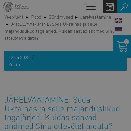
Liigu
Toggle
edasi
navigation
Veebileht
Pood
Sündmused
Järelvaatamine
põhisisu
LANG
JÄRELVAATAMINE: Sõda Ukrainas ja selle
juurde
SWIT
majanduslikud tagajärjed. Kuidas saavad andmed Sinu
ettevõtet aidata?
Ostukor
0
12.04.2022
Zoom
JÄRELVAATAMINE: Sõda
Ukrainas ja selle majanduslikud
tagajärjed. Kuidas saavad
andmed Sinu ettevõtet aidata?