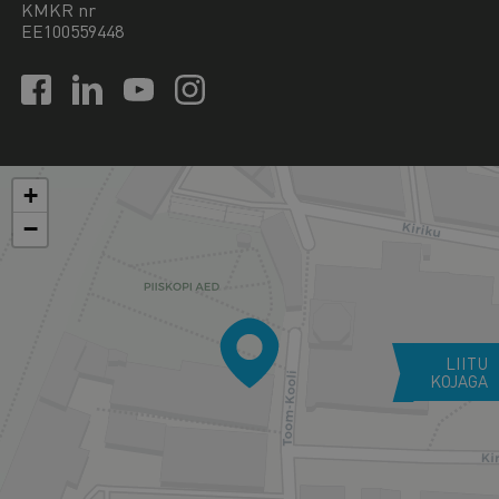
KMKR nr
EE100559448
+
−
LIITU
KOJAGA