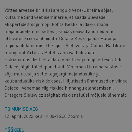
Võttes arvesse kriitilisi arenguid Vene-Ukraina sõjas,
kutsume Sind veebiseminarile, et saada ülevaade
ekspertidelt sõja mõju kohta Kesk- ja Ida-Euroopa
majandusele ning sellest, kuidas saavad andmed Sinu
ettevõtet kriisi ajal aidata. Coface Kesk- ja Ida-Euroopa
regionaalökonomist Grzegorz Sielewicz ja Coface Baltikumi
müügijuht Artūras Potelis annavad ülevaate
riskianalüüsidest, et aidata mõista sõja mõju ettevõtetele.
Coface jälgib tähelepanelikult Venemaa Ukraina-vastase
sõja muutusi ja selle tagajärgi majanduslike ja
kaubanduslike riskide osas. Hiljutised sündmused on viinud
Coface'i Venemaa riigiriskide hinnangu alandamiseni.
Grzegorz Sielewicz selgitab riskianalüüsi mõjusid lähemalt.
TOIMUMISE AEG
12. aprill 2022 kell 14.00-15.30 Zoomis
TÖÖKEEL