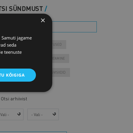
TSI SÜNDMUST
×
s. Samuti jagame
vad seda
ONTAKTÜRITUSED
KOOLITUSED
ie teenuste
IIKMEÜRITUSED
JÄRELVAATAMINE
ESSID
VARIA
VÄLISVISIIDID
U KÕIGIGA
Tulevased sündmused
Otsi arhiivist
sta
Kuu