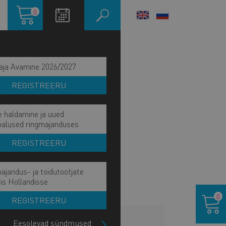
Ostukorv
0
LANGUAGE
SWITCHER
aja Avamine 2026/2027
REGISTREERU
e haldamine ja uued
malused ringmajanduses
REGISTREERU
ajandus- ja toidutootjate
is Hollandisse
Ostukor
0
REGISTREERU
LISAINFO
Eesolevad sündmused