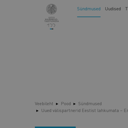
Liigu
Main
Sündmused
Uudised
T
edasi
navigation
põhisisu
juurde
Veebileht
Pood
Sündmused
Uued välispartnerid Eestist lahkumata – E