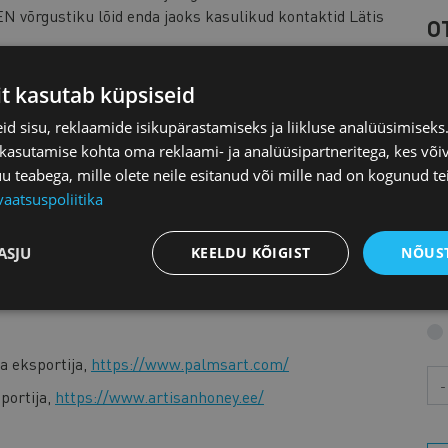
EN võrgustiku lõid enda jaoks kasulikud kontaktid Lätis
O
reaalset formaati:
it kasutab küpsiseid
d sisu, reklaamide isikupärastamiseks ja liikluse analüüsimisek
i partneri leidmiseks;
 kasutamise kohta oma reklaami- ja analüüsipartneritega, kes või
K
kes tutvustab nende pakutavaid võimalusi ning aitab
teabega, mille olete neile esitanud või mille nad on kogunud te
vaatsuspoliitika
L
 ning EEN meeskond Eestist ja kaugemalt (Kadri Raik
M
ASJU
KEELDU KÕIGIST
NÕUST
Perna Jaapanist).
a eksportija,
https://www.palmsart.com/
Aa
portija,
https://www.artisanhoney.ee/