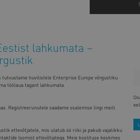
Eestist lahkumata –
rgustik
s tutvustame huvilistele Enterprise Europe võrgustiku
oma töölaua tagant lahkumata.
Os
eel
nas. Registreerunutele saadame osalemise lingi meili
L
ik ettevõtjatele, mis ulatub 66 riiki ja pakub vajalikku
kontaktide loomist ettevõtjatega. Meie koolituse keskmes