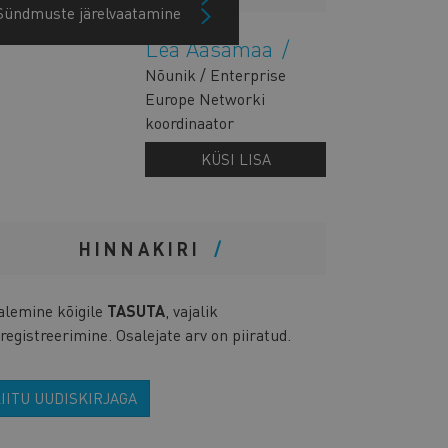
Sündmuste järelvaatamine
Lea Aasamaa
Nõunik / Enterprise
Europe Networki
koordinaator
KÜSI LISA
HINNAKIRI
alemine kõigile
TASUTA
, vajalik
registreerimine. Osalejate arv on piiratud.
IITU UUDISKIRJAGA