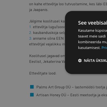
on kahe ettevõtja loo tutvustamine, kes läbi E
ja Jaapanis.
Jälgime koolitusel ka EEN teenusepakkumise 
See veebisa
1.
ettevõtja lugu/soov leida partner;
Kasutame küpsisei
2.
kaubanduskoja selgitused vajamineva info võ
teavet meie saidi
3.
anname sõna EEN välisriigi kontaktisikule, 
kombineerida muu 
ettevõtjal vajalikku infot leida/ kontakti luua.
kasutamisest.
Pri
Koolitusel jagavad oma lugu 2 Eesti ettevõtet
NÄITA ÜKSIK
Eestist, Jekaterina Vanaga Lätist, Alessandro 
Ettevõtjate lood:
Palms Art Group OÜ – lastemööbli tootja j
Artisan Honey OÜ – Eesti meetootja ja eks