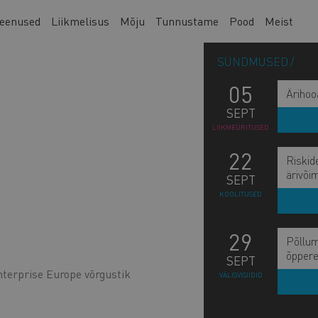
eenused
Liikmelisus
Mõju
Tunnustame
Pood
Meist
SÜNDMUSED
05
Ärihoo
SEPT
LIIKMEÜRITUSED
22
Riskid
ärivõi
SEPT
KOOLITUSED
29
Põllum
õppere
SEPT
nterprise Europe võrgustik
VÄLISVISIIDID