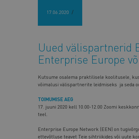
17.06.2020
Uued välispartnerid 
Enterprise Europe võ
Kutsume osalema praktilisele koolitusele, ku
võimalusi välispartnerite leidmiseks ja seda 
TOIMUMISE AEG
17. juuni 2020 kell 10.00-12.00 Zoomi keskkon
teel.
Enterprise Europe Network (EEN) on tugivõrgust
ettevõtluse teavet Teie sihtriikides või uute 