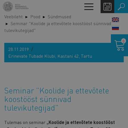
Liigu
Toggle
edasi
navigation
Veebileht
Pood
Sündmused
põhisisu
LANG
Seminar "Koolide ja ettevõtete koostööst sünnivad
juurde
SWIT
tulevikutegijad"
Ostukor
0
28.11.2019
Erinevate Tubade Klubi, Kastani 42, Tartu
Seminar "Koolide ja ettevõtete
koostööst sünnivad
tulevikutegijad"
Tulemas on seminar
„Koolide ja ettevõtete koostööst