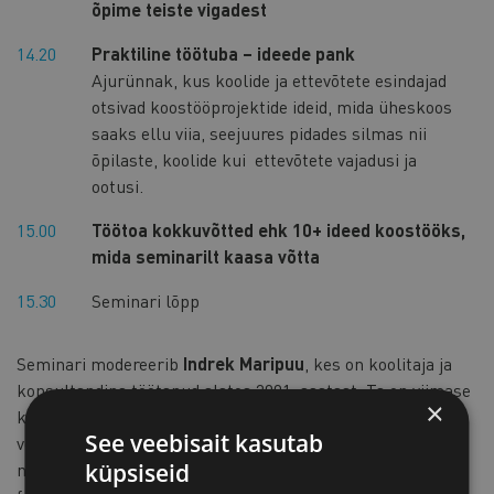
õpime teiste vigadest
14.20
Praktiline töötuba – ideede pank
Ajurünnak, kus koolide ja ettevõtete esindajad
otsivad koostööprojektide ideid, mida üheskoos
saaks ellu viia, seejuures pidades silmas nii
õpilaste, koolide kui ettevõtete vajadusi ja
ootusi.
15.00
Töötoa kokkuvõtted ehk 10+ ideed koostööks,
mida seminarilt kaasa võtta
15.30
Seminari lõpp
Seminari modereerib
Indrek Maripuu
, kes on koolitaja ja
konsultandina töötanud alates 2001. aastast. Ta on viimase
×
kümne aasta jooksul nõustanud enam kui 100 ettevõtte
See veebisait kasutab
võtmeisikuid, teinud koostööd mitmete koolide ja
küpsiseid
noorsootöö organisatsioonidega. Indreku peamiseks