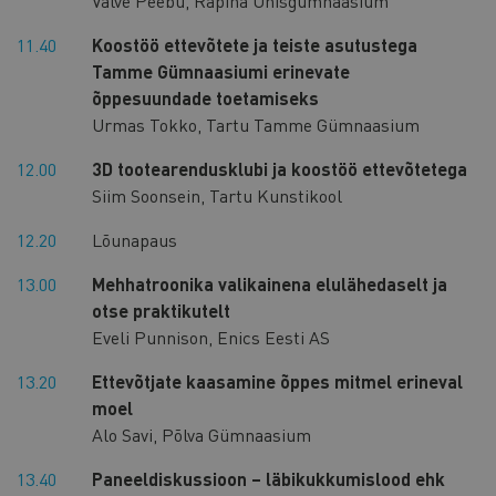
Valve Peebu, Räpina Ühisgümnaasium
11.40
Koostöö ettevõtete ja teiste asutustega
Tamme Gümnaasiumi erinevate
õppesuundade toetamiseks
Urmas Tokko, Tartu Tamme Gümnaasium
12.00
3D tootearendusklubi ja koostöö ettevõtetega
Siim Soonsein, Tartu Kunstikool
12.20
Lõunapaus
13.00
Mehhatroonika valikainena elulähedaselt ja
otse praktikutelt
Eveli Punnison, Enics Eesti AS
13.20
Ettevõtjate kaasamine õppes mitmel erineval
moel
Alo Savi, Põlva Gümnaasium
13.40
Paneeldiskussioon – läbikukkumislood ehk