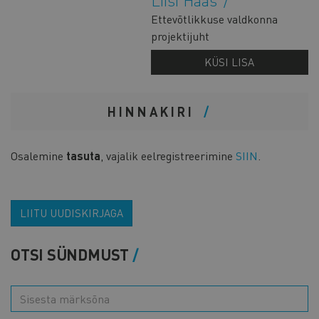
Liisi Haas
Ettevõtlikkuse valdkonna
projektijuht
KÜSI LISA
HINNAKIRI
Osalemine
tasuta
, vajalik eelregistreerimine
SIIN
.
LIITU UUDISKIRJAGA
OTSI SÜNDMUST