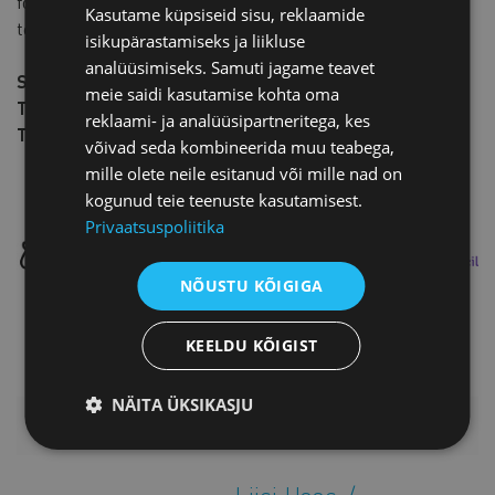
fookuseks on mõttemustrite murdmine ehk nutikus ja
Kasutame küpsiseid sisu, reklaamide
teistmoodi mõtlemine.
isikupärastamiseks ja liikluse
analüüsimiseks. Samuti jagame teavet
Seminar toimub Eesti Kaubandus-Tööstuskoja, Eesti
meie saidi kasutamise kohta oma
Teadusagentuuri ning ettevõtlusõppe programmi Edu ja
reklaami- ja analüüsipartneritega, kes
Tegu koostöös.
võivad seda kombineerida muu teabega,
mille olete neile esitanud või mille nad on
kogunud teie teenuste kasutamisest.
Privaatsuspoliitika
NÕUSTU KÕIGIGA
KEELDU KÕIGIST
NÄITA ÜKSIKASJU
LISAINFO