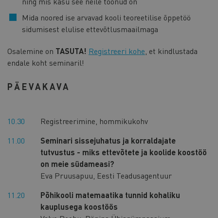
ning mis kasu see neile toonud on
Mida noored ise arvavad kooli teoreetilise õppetöö
sidumisest elulise ettevõtlusmaailmaga
Osalemine on
TASUTA!
Registreeri kohe
, et kindlustada
endale koht seminaril!
PÄEVAKAVA
10.30
Registreerimine, hommikukohv
11.00
Seminari sissejuhatus ja korraldajate
tutvustus - miks ettevõtete ja koolide koostöö
on meie südameasi?
Eva Pruusapuu, Eesti Teadusagentuur
11.20
Põhikooli matemaatika tunnid kohaliku
kauplusega koostöös