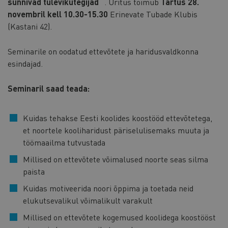
sünnivad tulevikutegijad“
. Üritus toimub
Tartus 28.
novembril kell 10.30-15.30
Erinevate Tubade Klubis
(Kastani 42).
Seminarile on oodatud ettevõtete ja haridusvaldkonna
esindajad.
Seminaril saad teada:
Kuidas tehakse Eesti koolides koostööd ettevõtetega,
et noortele kooliharidust päriselulisemaks muuta ja
töömaailma tutvustada
Millised on ettevõtete võimalused noorte seas silma
paista
Kuidas motiveerida noori õppima ja toetada neid
elukutsevalikul võimalikult varakult
Millised on ettevõtete kogemused koolidega koostööst