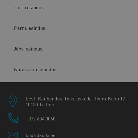
Tartu esindus
Pärnu esindus
Jõhvi esindus
Kuressaare esindus
Eesti Kaubandus-Tööstuskoda, Toom-Kooli 17,
10130 Tallinn
+372 604 0060
koda@koda.ee