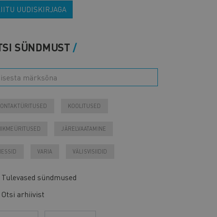
IITU UUDISKIRJAGA
TSI SÜNDMUST
ONTAKTÜRITUSED
KOOLITUSED
IIKMEÜRITUSED
JÄRELVAATAMINE
ESSID
VARIA
VÄLISVISIIDID
Tulevased sündmused
Otsi arhiivist
sta
Kuu