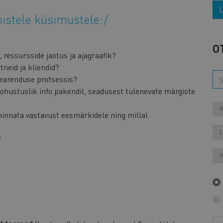
L
istele küsimustele:
O
 ressursside jaotus ja ajagraafik?
neid ja kliendid?
tearenduse protsessis?
hustuslik info pakendil, seadusest tulenevate märgiste
K
hinnata vastavust eesmärkidele ning millal
L
?
M
Aa