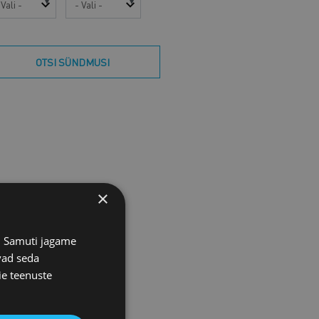
OTSI SÜNDMUSI
×
s. Samuti jagame
vad seda
ie teenuste