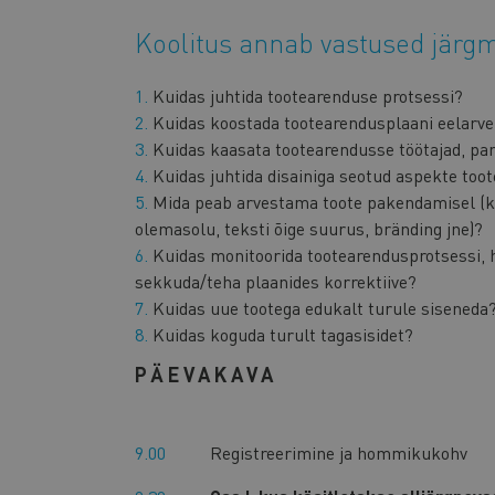
Koolitus annab vastused järgm
Kuidas juhtida tootearenduse protsessi?
Kuidas koostada tootearendusplaani eelarve,
Kuidas kaasata tootearendusse töötajad, part
Kuidas juhtida disainiga seotud aspekte too
Mida peab arvestama toote pakendamisel (ko
olemasolu, teksti õige suurus, bränding jne)?
Kuidas monitoorida tootearendusprotsessi, 
sekkuda/teha plaanides korrektiive?
Kuidas uue tootega edukalt turule siseneda
Kuidas koguda turult tagasisidet?
PÄEVAKAVA
9.00
Registreerimine ja hommikukohv