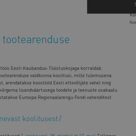
Ko
Koo
k tootearenduse
stöös Eesti Kaubandus-Tööstuskojaga korraldab
 tootearenduse valdkonna koolitusi, mille tulemusena
st, arendatakse koostööd Eesti ettevõtjate vahel ning
 kõrgema lisandväärtusega toodete ja teenuste osakaalu
statakse Euroopa Regionaalarengu Fondi vahenditest.
inevast koolitusest
oolitused
7. veebruaril
,
28. märtsil
ja
17. mail
Tallinnas