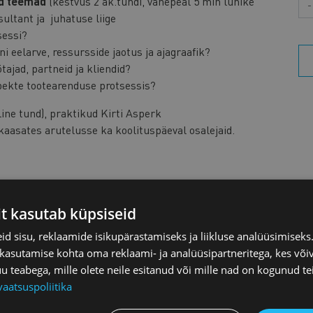
vad teemad
(kestvus 2 ak.tundi, vahepeal 5 min lühike
ultant ja juhatuse liige
sessi?
i eelarve, ressursside jaotus ja ajagraafik?
ajad, partneid ja kliendid?
spekte tootearenduse protsessis?
ine tund), praktikud Kirti Asperk
asates arutelusse ka koolituspäeval osalejaid.
vad teemad
(kestvus 2 ak.tundi, vahepeal 5 min lühike
ultant ja juhatuse liige
it kasutab küpsiseid
amisel (kohustuslik info pakendil, seadusest
i õige suurus, bränding jne)?
d sisu, reklaamide isikupärastamiseks ja liikluse analüüsimisek
otsessi, hinnata vastavust eesmärkidele ning millal
 kasutamise kohta oma reklaami- ja analüüsipartneritega, kes või
teabega, mille olete neile esitanud või mille nad on kogunud te
 siseneda?
vaatsuspoliitika