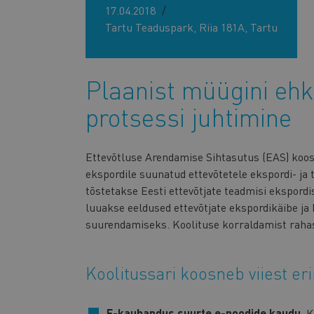
17.04.2018
Tartu Teaduspark, Riia 181A, Tartu
Plaanist müügini eh
protsessi juhtimine
Ettevõtluse Arendamise Sihtasutus (EAS) koo
ekspordile suunatud ettevõtetele ekspordi- ja
tõstetakse Eesti ettevõtjate teadmisi ekspordi
luuakse eeldused ettevõtjate ekspordikäibe ja
suurendamiseks. Koolituse korraldamist raha
Koolitussari koosneb viiest er
E-kaubandus suurte e-poodide kaudu.
K