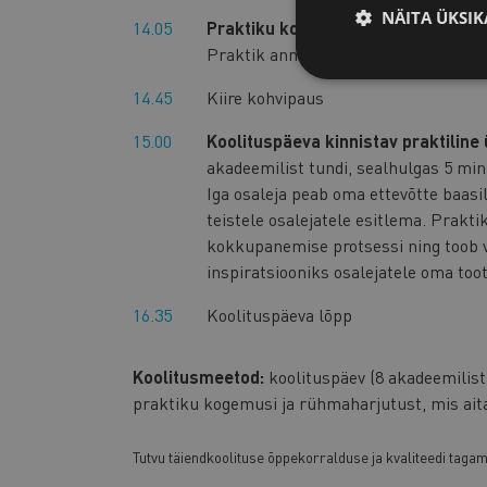
NÄITA ÜKSIK
14.05
Praktiku kogemuslugu
(1 akadeemil
Praktik annab oma kogemuse edasi k
14.45
Kiire kohvipaus
15.00
Koolituspäeva kinnistav praktilin
akadeemilist tundi, sealhulgas 5 min
Iga osaleja peab oma ettevõtte baas
teistele osalejatele esitlema. Prakt
kokkupanemise protsessi ning toob 
inspiratsiooniks osalejatele oma to
16.35
Koolituspäeva lõpp
Koolitusmeetod:
koolituspäev (8 akadeemilist 
praktiku kogemusi ja rühmaharjutust, mis aita
Tutvu täiendkoolituse õppekorralduse ja kvaliteedi taga