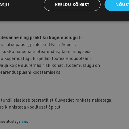
ASJU
KEELDU KÕIGIST
NÕUST
ine tund), praktikud Kirti Asperk
aasates arutelusse ka koolituspäeval osalejaid
e ülesanne ning praktiku kogemuslugu
(2
 sirutuspausi), praktikud Kirti Asperk
il kokku panema tootearendusplaani ning seda
iku kogemuslugu kirjeldab tootearendusplaani
välja kõige suuremad riskikohad. Kogemuslugu on
otearendusplaani koostamiseks.
tundi) sisaldab teoreetilist ülevaadet rohkete näidetega,
b kinnistada koolitusel õpitut.
mise alustega
siin
.