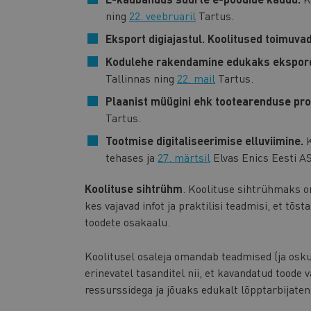
ning
22. veebruaril
Tartus.
Eksport digiajastul. Koolitused toimuva
Kodulehe rakendamine edukaks ekspord
Tallinnas ning
22. mail
Tartus.
Plaanist müügini ehk tootearenduse pro
Tartus.
Tootmise digitaliseerimise elluviimine.
tehases ja
27. märtsil
Elvas Enics Eesti AS
Koolituse sihtrühm
. Koolituse sihtrühmaks on
kes vajavad infot ja praktilisi teadmisi, et tõ
toodete osakaalu.
Koolitusel osaleja omandab teadmised (ja osku
erinevatel tasanditel nii, et kavandatud toode
ressurssidega ja jõuaks edukalt lõpptarbijaten