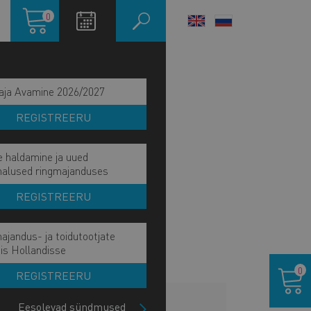
Ostukorv
0
LANGUAGE
SWITCHER
aja Avamine 2026/2027
REGISTREERU
e haldamine ja uued
malused ringmajanduses
REGISTREERU
ajandus- ja toidutootjate
is Hollandisse
Ostukor
0
REGISTREERU
HINNAKIRI
Eesolevad sündmused