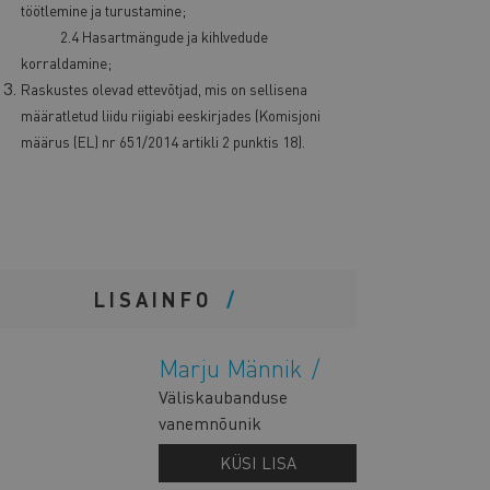
töötlemine ja turustamine;
2.4 Hasartmängude ja kihlvedude
korraldamine;
Raskustes olevad ettevõtjad, mis on sellisena
määratletud liidu riigiabi eeskirjades (Komisjoni
määrus (EL) nr 651/2014 artikli 2 punktis 18).
LISAINFO
Marju Männik
Väliskaubanduse
vanemnõunik
KÜSI LISA