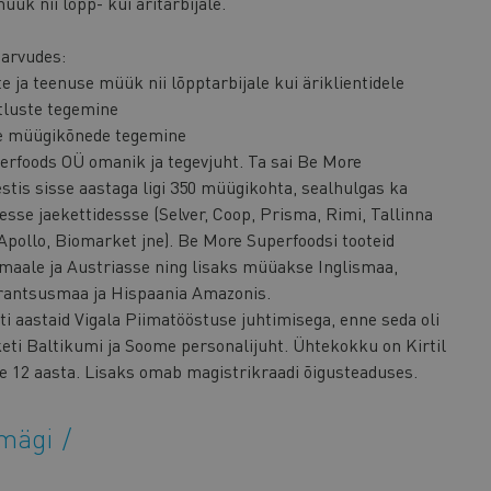
üük nii lõpp- kui äritarbijale.
arvudes:
te ja teenuse müük nii lõpptarbijale kui äriklientidele
tluste tegemine
e müügikõnede tegemine
erfoods OÜ omanik ja tegevjuht. Ta sai Be More
stis sisse aastaga ligi 350 müügikohta, sealhulgas ka
sse jaekettidessse (Selver, Coop, Prisma, Rimi, Tallinna
Apollo, Biomarket jne). Be More Superfoodsi tooteid
maale ja Austriasse ning lisaks müüakse Inglismaa,
Prantsusmaa ja Hispaania Amazonis.
ti aastaid Vigala Piimatööstuse juhtimisega, enne seda oli
keti Baltikumi ja Soome personalijuht. Ühtekokku on Kirtil
 12 aasta. Lisaks omab magistrikraadi õigusteaduses.
omägi