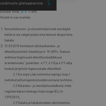
Sündmuste järelvaatamine
olituse hind
30 €
+ km.
litustel ei saa osaleda:
Konsultatsiooni- ja nõustamisbüroode esindajad,
kellel ei ole selget plaani oma teenust eksportima
hakata.
31.03.2015 kinnitatud väliskaubandus- ja
ettevõtlusministri käskkirja nr 15-0094 „Toetuse
andmise tingimused ettevõtlusteadlikkuse
arendamiseks“ punktides 6.9.7, 6.9.8 ja 6.9.9 välja
toodud järgmiste tegevusalade ettevõtted:
2.1 Euroopa Liidu toimimise lepingu lisas I
loetletud põllumajandustoodete esmane tootmine;
2.2 Kalandus- ja vesiviljelusvaldkond, mida
reguleeritakse nõukogu määrusega (EL) nr
1379/2013;
2.3 Tubaka ja tubakatoodete valmistamine,