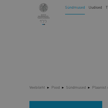
Liigu
Main
Sündmused
Uudised
T
edasi
navigation
põhisisu
juurde
Veebileht
Pood
Sündmused
Plaanist 