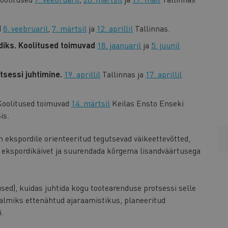
d
8. veebruaril
,
7. märtsil
ja
12. aprillil
Tallinnas.
iks. Koolitused toimuvad
18. jaanuaril
ja
5. juunil
tsessi juhtimine.
19. aprillil
Tallinnas ja
17. aprillil
Koolitused toimuvad
14. märtsil
Keilas Ensto Enseki
is.
 ekspordile orienteeritud tegutsevad väikeettevõtted,
sta ekspordikäivet ja suurendada kõrgema lisandväärtusega
sed), kuidas juhtida kogu tootearenduse protsessi selle
 valmiks ettenähtud ajaraamistikus, planeeritud
i.