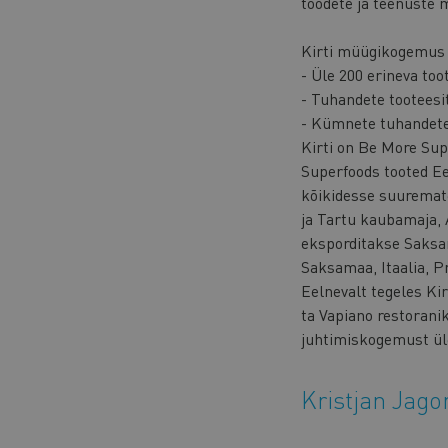
toodete ja teenuste m
Kirti müügikogemus 
- Üle 200 erineva too
- Tuhandete tooteesi
- Kümnete tuhandet
Kirti on Be More Sup
Superfoods tooted Ee
kõikidesse suuremate
ja Tartu kaubamaja, 
eksporditakse Saksa
Saksamaa, Itaalia, 
Eelnevalt tegeles Kir
ta Vapiano restorani
juhtimiskogemust üle
Kristjan Jag