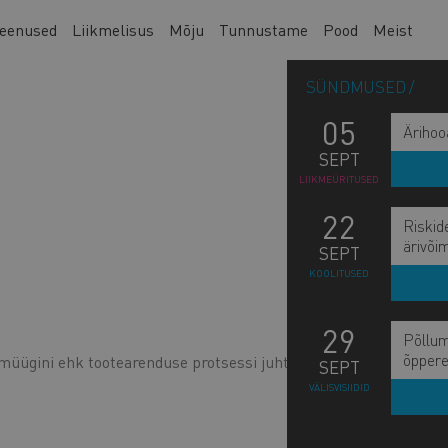
eenused
Liikmelisus
Mõju
Tunnustame
Pood
Meist
SÜNDMUSED
05
Ärihoo
SEPT
LIIKMEÜRITUSED
22
Riskid
ärivõi
SEPT
KOOLITUSED
29
Põllum
õppere
müügini ehk tootearenduse protsessi juhtimine
SEPT
VÄLISVISIIDID