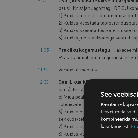
9.30
Osa I, kus käsitletakse alljärgne
paus), Kristjan Jagomägi, DF OÜ kons
1) Kuidas juhtida tootearenduse prot
2) Kuidas koostada tootearendusplaan
3) Kuidas kaasata tootearendusse tööt
4) Kuidas juhtida disainiga seotud a
11.05
Praktiku kogemuslugu
(1 akadeemil
Praktik annab oma kogemuse edasi ka
11.50
Varane lõunapaus
12.30
Osa II, kus käsitletakse alljärgne
paus), Kristjan Jagomägi, DF OÜ kons
See veebisa
5) Mida peab arvestama toote pakend
tulenevate märgiste olemasolu, tekst
Kasutame küpsisei
6) Kuidas monitoorida tootearenduspr
teavet meie saidi
sekkuda/teha plaanides korrektiive?
kombineerida muu 
7) Kuidas uue tootega edukalt turule
kasutamisest.
Pri
8) Kuidas koguda turult tagasisidet?