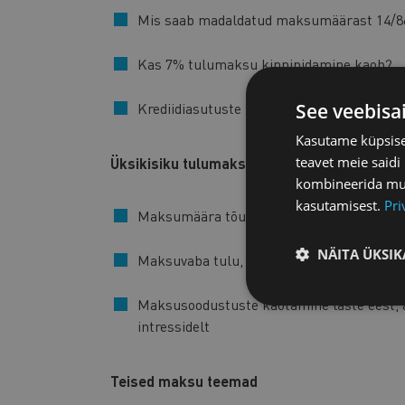
Mis saab madaldatud maksumäärast 14/
Kas 7% tulumaksu kinnipidamine kaob?
See veebisa
Krediidiasutuste tulumaksu erisused
Kasutame küpsisei
teavet meie saidi
Üksikisiku tulumaks
kombineerida muu 
kasutamisest.
Pri
Maksumäära tõus alates 2025 aastast
NÄITA ÜKSIK
Maksuvaba tulu, sh. pensioniealiste mak
Maksusoodustuste kaotamine laste eest, 
intressidelt
Teised maksu teemad