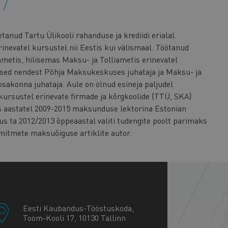
o
tanud Tartu Ülikooli rahanduse ja krediidi erialal.
inevatel kursustel nii Eestis kui välismaal. Töötanud
metis, hilisemas Maksu- ja Tolliametis erinevatel
ased nendest Põhja Maksukeskuses juhataja ja Maksu- ja
sakonna juhataja. Aule on olnud esineja paljudel
kursustel erinevate firmade ja kõrgkoolide (TTÜ, SKA)
s aastatel 2009-2015 maksunduse lektorina Estonian
us ta 2012/2013 õppeaastal valiti tudengite poolt parimaks
mitmete maksuõiguse artiklite autor.
+
−
Eesti Kaubandus-Tööstuskoda,
Toom-Kooli 17, 10130 Tallinn