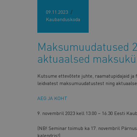
09.11.2023
Kaubanduskoda
Maksumuudatused 20
aktuaalsed maksuk
Kutsume ettevõtete juhte, raamatupidajaid ja 
leidvatest maksumuudatustest ning aktuaals
AEG JA KOHT
9. novembril 2023 kell 13.00 – 16.30 Eesti Ka
(NB! Seminar toimub ka 17. novembril Pärnus 
kalendris!)