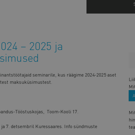
24 – 2025 ja
üsimused
finantstöötajaid seminarile, kus räägime 2024-2025 aset
Li
etest maksuküsimustest.
Mi
ubandus-Tööstuskojas, Toom-Kooli 17.
Mi
hi
ja 7. detsembril Kuressaares. Info sündmuste
te