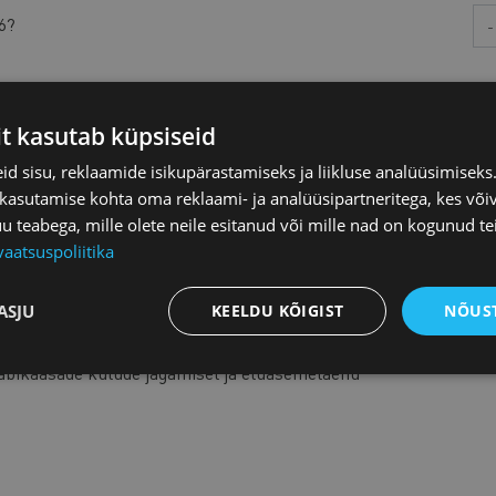
Aa
86?
it kasutab küpsiseid
d sisu, reklaamide isikupärastamiseks ja liikluse analüüsimisek
 kasutamise kohta oma reklaami- ja analüüsipartneritega, kes või
teabega, mille olete neile esitanud või mille nad on kogunud te
vaatsuspoliitika
ASJU
KEELDU KÕIGIST
NÕUST
suvaba tulu
abikaasade kulude jagamisel ja eluasemelaenu