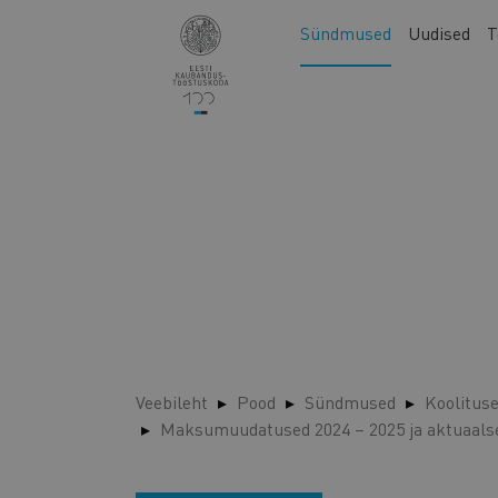
Liigu
Main
Sündmused
Uudised
T
edasi
navigation
põhisisu
juurde
Veebileht
Pood
Sündmused
Koolitus
Maksumuudatused 2024 – 2025 ja aktuaal