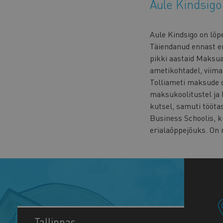
Aule Kindsig
Aule Kindsigo on lõpe
Täiendanud ennast er
pikki aastaid Maksua
ametikohtadel, viim
Tolliameti maksude o
maksukoolitustel ja 
kutsel, samuti tööta
Business Schoolis, k
erialaõppejõuks. On 
Tallinnas