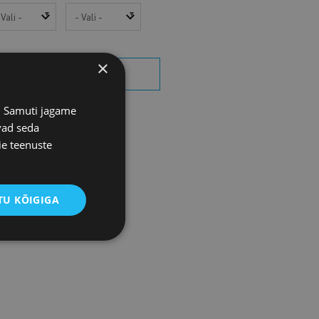
sta
Kuu
×
OTSI SÜNDMUSI
s. Samuti jagame
vad seda
ie teenuste
U KÕIGIGA