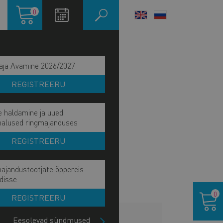
Ostukorv
0
LANGUAGE
SWITCHER
aja Avamine 2026/2027
REGISTREERU
e haldamine ja uued
malused ringmajanduses
REGISTREERU
ajandustootjate õppereis
disse
Ostukor
0
REGISTREERU
LISAINFO
Eesolevad sündmused