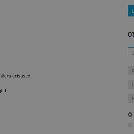
L
O
K
määra erisused
L
lid
M