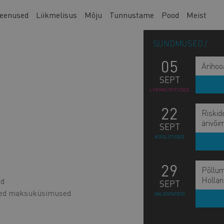
eenused
Liikmelisus
Mõju
Tunnustame
Pood
Meist
SÜNDMUSED
05
Ärihoo
SEPT
LIIKMEÜRITUSED
22
Riskid
ärivõi
SEPT
KOOLITUSED
29
Põllum
Hollan
ed
SEPT
sed maksuküsimused
VÄLISVISIIDID