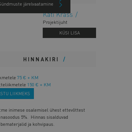
Sündmuste järelvaatamine
Kati Krass
Projektijuht
KÜSI LISA
HINNAKIRI
ikmetele
75 € + KM
tteliikmetele
150 € + KM
ASTU LIIKMEKS
tme inimese osalemisel ühest ettevõttest
nnasoodus 5%. Hinnas sisalduvad
abematerjalid ja kohvipaus.