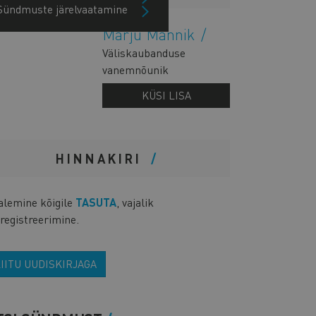
Sündmuste järelvaatamine
Marju Männik
Väliskaubanduse
vanemnõunik
KÜSI LISA
HINNAKIRI
alemine kõigile
TASUTA
, vajalik
registreerimine.
IITU UUDISKIRJAGA