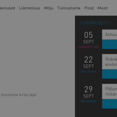
eenused
Liikmelisus
Mõju
Tunnustame
Pood
Meist
SÜNDMUSED
05
Ärihoo
SEPT
LIIKMEÜRITUSED
22
Riskid
ärivõi
SEPT
KOOLITUSED
29
Põllum
Hollan
 müümine kriisi ajal
SEPT
VÄLISVISIIDID