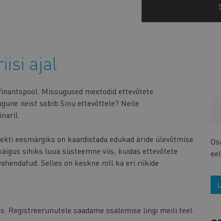
isi ajal
finantspool. Missugused meetodid ettevõtete
une neist sobib Sinu ettevõttele? Neile
naril.
ekti eesmärgiks on kaardistada edukad äride ülevõtmise
Os
käigus sihiks luua süsteemne viis, kuidas ettevõtete
eel
ahendatud. Selles on keskne roll ka eri riikide
L
s. Registreerunutele saadame osalemise lingi meili teel.