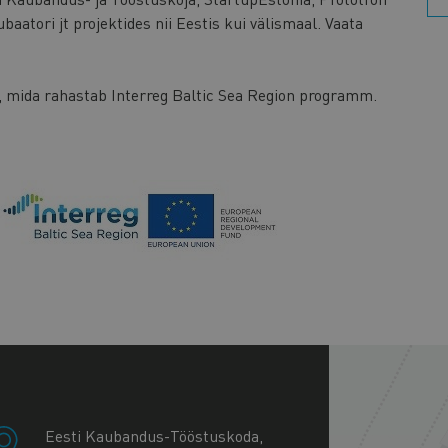
baatori jt projektides nii Eestis kui välismaal. Vaata
e, mida rahastab Interreg Baltic Sea Region programm.
+
−
Eesti Kaubandus-Tööstuskoda,