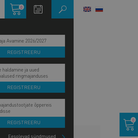
Ostukorv
0
LANGUAGE
SWITCHER
aja Avamine 2026/2027
REGISTREERU
e haldamine ja uued
malused ringmajanduses
REGISTREERU
ajandustootjate õppereis
disse
Ostukor
0
REGISTREERU
LISAINFO
Eesolevad sündmused