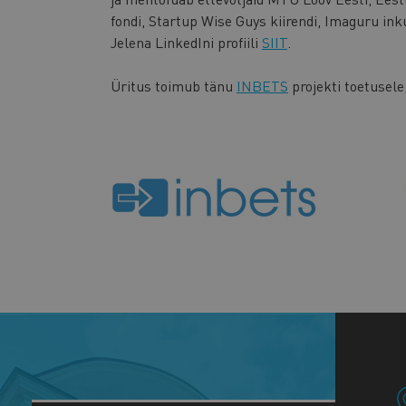
fondi, Startup Wise Guys kiirendi, Imaguru inku
Jelena LinkedIni profiili
SIIT
.
Üritus toimub tänu
INBETS
projekti toetusel