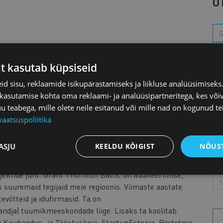
O
K
it kasutab küpsiseid
d sisu, reklaamide isikupärastamiseks ja liikluse analüüsimisek
L
 kasutamise kohta oma reklaami- ja analüüsipartneritega, kes või
teabega, mille olete neile esitanud või mille nad on kogunud te
M
vaatsuspoliitika
ASJU
KEELDU KÕIGIST
NÕUST
ja ärinõustamise ning firmajuhtimise kogemust. Suurema
rupi partner (sh Grant Thornton Läti juhtiv partner 6
ojektide juht. Grant Thornton Baltic on auditeerimise,
Aa
suuremaid tegijaid meie regioonis. Viimaste aastate
evõtteid ja idufirmasid. Ta on
ndja) tuumikmeeskondade liige. Lisaks ta koolitab
i Kaubandus- ja Tööstuskoja, StartupEstonia, Prototron