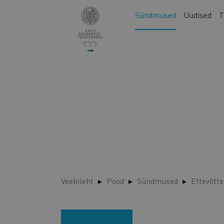
Liigu
Main
Sündmused
Uudised
T
edasi
navigation
põhisisu
juurde
Veebileht
Pood
Sündmused
Ettevõtte