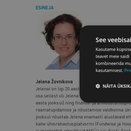
ESINEJA
See veebisa
Kasutame küpsisei
teavet meie saidi
kombineerida muu 
kasutamisest.
Pri
Jelena Žovnikova
NÄITA ÜKSIK
Jelenal on ligi 20 aastat praktilist finants- 
osa sellest oli Jelena Grant Thornton Baltic g
aasta jooksul) ning finants- ja ärinõustamispr
raamatupidamise ja nõustamise valdkonna üks 
jooksul nõustab Jelena enamasti alustavaid ett
kahe ühisrahastusplatvormi (Fundwise ja Hooa
ja mentordab ettevõtjaid MTÜ Loov Eesti, Eest