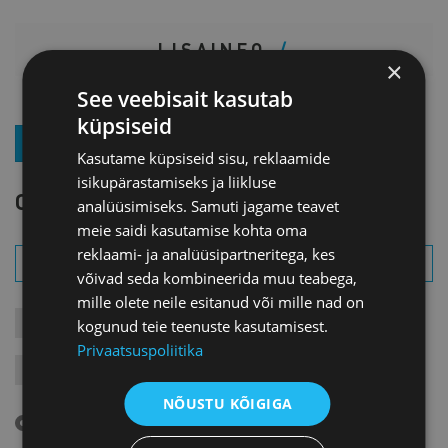
LISAINFO
×
See veebisait kasutab
küpsiseid
LIITU UUDISKIRJAGA
Kasutame küpsiseid sisu, reklaamide
isikupärastamiseks ja liikluse
OTSI SÜNDMUST
analüüsimiseks. Samuti jagame teavet
meie saidi kasutamise kohta oma
reklaami- ja analüüsipartneritega, kes
võivad seda kombineerida muu teabega,
mille olete neile esitanud või mille nad on
kogunud teie teenuste kasutamisest.
KONTAKTÜRITUSED
KOOLITUSED
LIIKMEÜRITUSED
Privaatsuspoliitika
JÄRELVAATAMINE
MESSID
VARIA
VÄLISVISIIDID
NÕUSTU KÕIGIGA
Tulevased sündmused