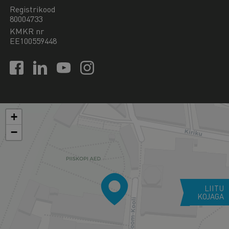
Registrikood
80004733
KMKR nr
EE100559448
+
−
LIITU
KOJAGA