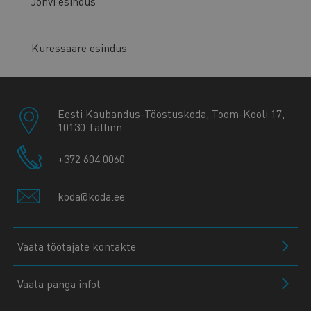
Jõhvi esindus
Kuressaare esindus
Eesti Kaubandus-Tööstuskoda, Toom-Kooli 17,
10130 Tallinn
+372 604 0060
koda@koda.ee
Vaata töötajate kontakte
Vaata panga infot