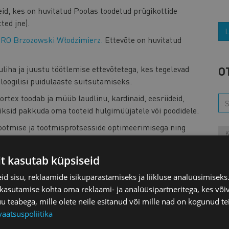
eid, kes on huvitatud Poolas toodetud prügikottide
ed jne).
L
RO Brzozowski Włodzimierz.
Ettevõte on huvitatud
uliha ja juustu töötlemise ettevõtetega, kes tegelevad
O
loogilisi puidulaaste suitsutamiseks.
rtex toodab ja müüb laudlinu, kardinaid, eesriideid,
iksid pakkuda oma tooteid hulgimüüjatele või poodidele.
ootmise ja tootmisprotsesside optimeerimisega ning
K
kohandatud masinaid ja tootmisseadmeid. Ettevõte soovib
n huvitatud varuosade või kohandatud seadmete
it kasutab küpsiseid
L
eadmete tootjaid. Lisaks soovitakse müüa innovaatilisi
.
d sisu, reklaamide isikupärastamiseks ja liikluse analüüsimisek
M
 kasutamise kohta oma reklaami- ja analüüsipartneritega, kes või
ja ehitamisega, spetsiaalse vundamendi- ja
teabega, mille olete neile esitanud või mille nad on kogunud te
isevetes. Ettevõte on turuliider monteeritavate vaiade
vaatsuspoliitika
naparki, mis võimaldab täita keerukaid