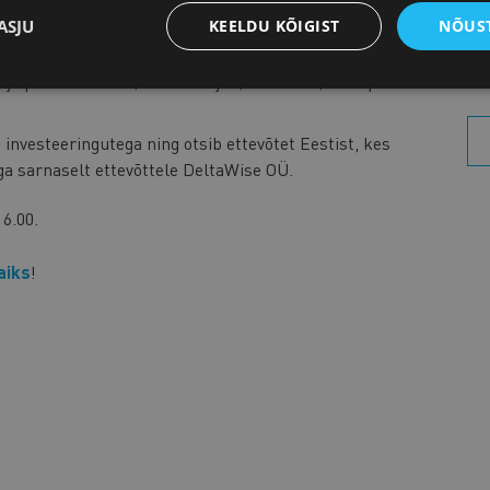
e ja raudtee-ehituses, elamu- ja hüdrotehnilistes
ASJU
KEELDU KÕIGIST
NÕUST
irmad nii alltöö- kui peatöövõtjad. Eelkõige huvitavad
Aa
jajad, maa-aluste garaažide ja tööstushoonete
 ja puidust vaiade, saematerjali, tsemendi, terasplekist
investeeringutega ning otsib ettevõtet Eestist, kes
ga sarnaselt ettevõttele DeltaWise OÜ.
6.00.
aiks
!