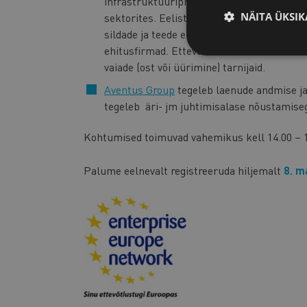
infrastruktuuriprojekte tööstuses, maante
NÄITA ÜKSIK
sektorites. Eelistatud partnerid on ehitusf
sildade ja teede ehitajad, tuuleparkide ra
ehitusfirmad. Ettevõte otsib raudbetoonist
vaiade (ost või üürimine) tarnijaid.
Aventus Group
tegeleb laenude andmise ja 
tegeleb äri- jm juhtimisalase nõustamise
Kohtumised toimuvad vahemikus kell 14.00 – 1
Palume eelnevalt registreeruda hiljemalt
8. m