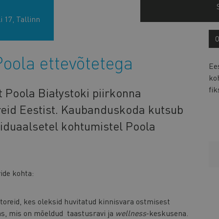
 17, Tallinn
oola ettevõtetega
Ee
koh
fik
t Poola Białystoki piirkonna
ereid Eestist. Kaubanduskoda kutsub
viduaalsetel kohtumistel Poola
ide kohta:
toreid, kes oleksid huvitatud kinnisvara ostmisest
s, mis on mõeldud taastusravi ja
wellness
-keskusena.