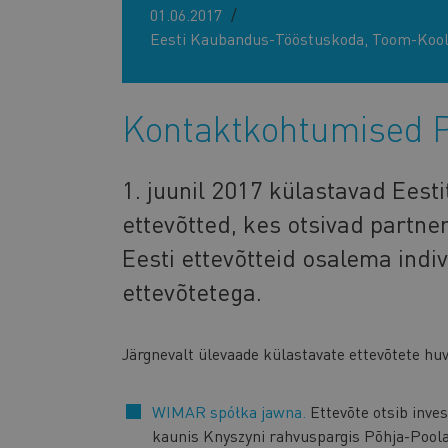
01.06.2017
Eesti Kaubandus-Tööstuskoda, Toom-Kooli
Kontaktkohtumised P
1. juunil 2017 külastavad Eesti
ettevõtted, kes otsivad partn
Eesti ettevõtteid osalema indi
ettevõtetega.
Järgnevalt ülevaade külastavate ettevõtete huv
WIMAR spółka jawna.
Ettevõte otsib inves
kaunis Knyszyni rahvuspargis Põhja-Poola