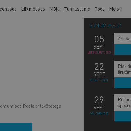
eenused
Liikmelisus
Mõju
Tunnustame
Pood
Meist
SÜNDMUSED
05
Ärihoo
SEPT
LIIKMEÜRITUSED
22
Riskid
ärivõi
SEPT
KOOLITUSED
29
Põllum
õppere
ohtumised Poola ettevõtetega
SEPT
VÄLISVISIIDID