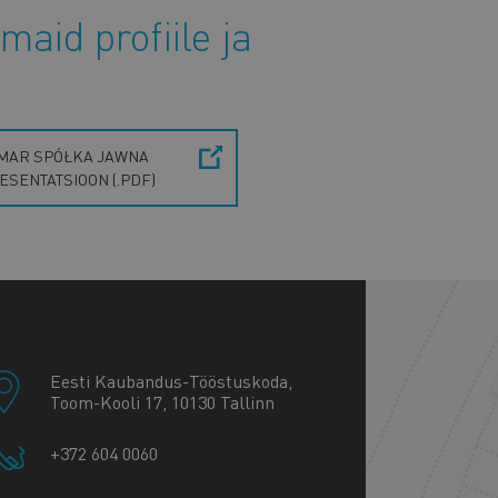
maid profiile ja
MAR SPÓŁKA JAWNA
ESENTATSIOON (.PDF)
+
−
Eesti Kaubandus-Tööstuskoda,
Toom-Kooli 17, 10130 Tallinn
+372 604 0060