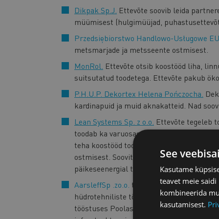
Dikpak Sp.J.
Ettevõte soovib leida partner
müümisest (hulgimüüjad, puhastusettevõtt
Przedsiębiorstwo Handlowo-Usługowe EU
metsmarjade ja metsseente ostmisest.
MonRol.
Ettevõte otsib koostööd liha, linn
suitsutatud toodetega. Ettevõte pakub öko
P.H.U.P. Dekortex Helena Pończocha.
Deko
kardinapuid ja muid aknakatteid. Nad soov
Lean Systems Sp. z o.o.
Ettevõte tegeleb t
toodab ka varuosasid. Lisaks toodetakse 
teha koostööd tootmisettevõtetega, kes o
See veebisa
ostmisest. Soovitakse leida ka hambaravis
päikeseenergial töötavaid tänavavalgusteid
Kasutame küpsisei
teavet meie saidi
AarsleffSp .zo.o.
tegeleb projekteerimise- 
kombineerida muu 
hüdrotehniliste töödega nii merel kui ka s
kasutamisest.
Pri
tööstuses Poolas. Omab kvaliteetset masi