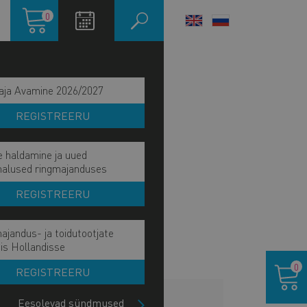
Ostukorv
0
LANGUAGE
SWITCHER
aja Avamine 2026/2027
REGISTREERU
e haldamine ja uued
malused ringmajanduses
REGISTREERU
ajandus- ja toidutootjate
is Hollandisse
Ostukor
0
REGISTREERU
HINNAKIRI
Eesolevad sündmused