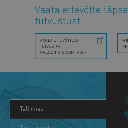
Vaata ettevõtte täpse
tutvustust!
POOLA ETTEVÕTTEID
WI
TUTVUSTAV
PR
PRESENTATSIOON (.PDF)
Tallinnas
Tartu esindus