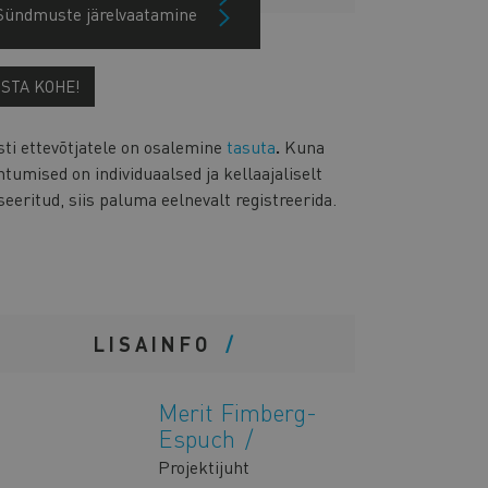
Sündmuste järelvaatamine
OSTA KOHE!
sti ettevõtjatele on osalemine
tasuta
.
Kuna
tumised on individuaalsed ja kellaajaliselt
seeritud, siis paluma eelnevalt registreerida.
LISAINFO
Merit Fimberg-
Espuch
Projektijuht