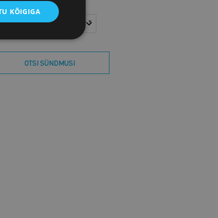
U KÕIGIGA
sta
Kuu
OTSI SÜNDMUSI