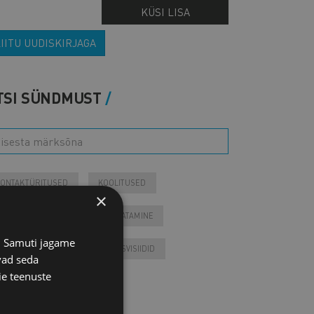
KÜSI LISA
IITU UUDISKIRJAGA
TSI SÜNDMUST
ONTAKTÜRITUSED
KOOLITUSED
×
IIKMEÜRITUSED
JÄRELVAATAMINE
s. Samuti jagame
ESSID
VARIA
VÄLISVISIIDID
vad seda
ie teenuste
Tulevased sündmused
Otsi arhiivist