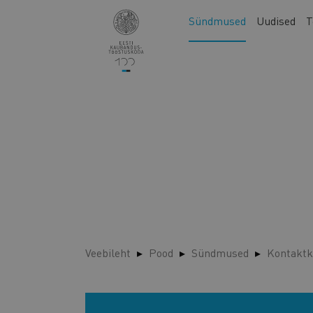
Liigu
Main
Sündmused
Uudised
T
edasi
navigation
põhisisu
juurde
Veebileht
Pood
Sündmused
Kontaktk