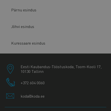
Pärnu esindus
Jõhvi esindus
Kuressaare esindus
Eesti Kaubandus-Tööstuskoda, Toom-Kooli 17,
10130 Tallinn
+372 604 0060
koda@koda.ee