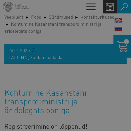
Liigu
Toggle
edasi
navigation
Veebileht
Pood
Sündmused
Kontaktüritused
põhisisu
LANG
Kohtumine Kasahstani transpordiministri ja
juurde
SWIT
äridelegatsiooniga
Ostukor
0
24.01.2025
TALLINN, kaubanduskoda
Kohtumine Kasahstani
transpordiministri ja
äridelegatsiooniga
Registreerimine on lõppenud!