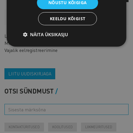
NÕUSTU KÕIGIGA
HINNAKIRI
KEELDU KÕIGIST
NÄITA ÜKSIKASJU
Liikmetele
TASUTA
Mitteliikmetele
TASUTA
Vajalik eelregistreerimine
LIITU UUDISKIRJAGA
OTSI SÜNDMUST
KONTAKTÜRITUSED
KOOLITUSED
LIIKMEÜRITUSED