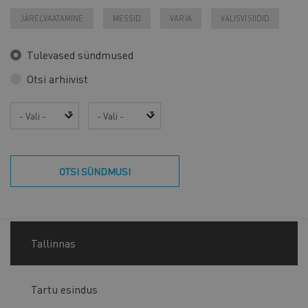
JÄRELVAATAMINE
MESSID
VARIA
VÄLISVISIIDID
Tulevased sündmused
Otsi arhiivist
Aasta
Kuu
OTSI SÜNDMUSI
Tallinnas
Tartu esindus