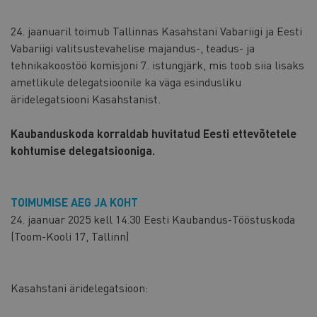
24. jaanuaril toimub Tallinnas Kasahstani Vabariigi ja Eesti
Vabariigi valitsustevahelise majandus-, teadus- ja
tehnikakoostöö komisjoni 7. istungjärk, mis toob siia lisaks
ametlikule delegatsioonile ka väga esindusliku
äridelegatsiooni Kasahstanist.
Kaubanduskoda korraldab huvitatud Eesti ettevõtetele
kohtumise delegatsiooniga.
TOIMUMISE AEG JA KOHT
24. jaanuar 2025 kell 14.30 Eesti Kaubandus-Tööstuskoda
(Toom-Kooli 17, Tallinn)
Kasahstani äridelegatsioon: