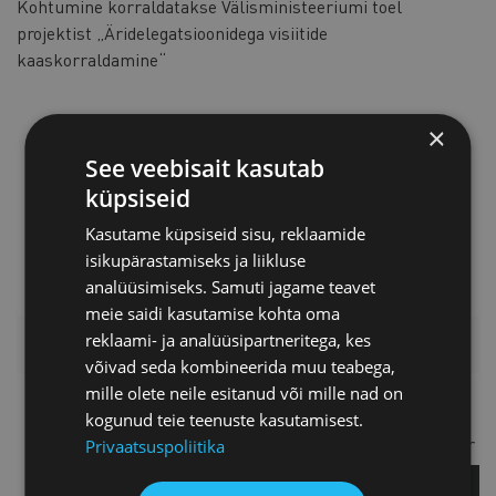
Kohtumine korraldatakse Välisministeeriumi toel
projektist „Äridelegatsioonidega visiitide
kaaskorraldamine“
×
See veebisait kasutab
küpsiseid
Kasutame küpsiseid sisu, reklaamide
isikupärastamiseks ja liikluse
analüüsimiseks. Samuti jagame teavet
meie saidi kasutamise kohta oma
reklaami- ja analüüsipartneritega, kes
LISAINFO
võivad seda kombineerida muu teabega,
mille olete neile esitanud või mille nad on
Liisi Kirschenberg
kogunud teie teenuste kasutamisest.
Eksporditeenuste koordinaator
Privaatsuspoliitika
KÜSI LISA