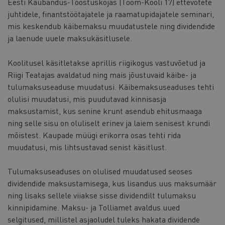
Eesti Kaubandus-Tööstuskojas (Toom-Kooli 17) ettevõtete
juhtidele, finantstöötajatele ja raamatupidajatele seminari,
mis keskendub käibemaksu muudatustele ning dividendide
ja laenude uuele maksukäsitlusele.
Koolitusel käsitletakse aprillis riigikogus vastuvõetud ja
Riigi Teatajas avaldatud ning mais jõustuvaid käibe- ja
tulumaksuseaduse muudatusi. Käibemaksuseaduses tehti
olulisi muudatusi, mis puudutavad kinnisasja
maksustamist, kus senine krunt asendub ehitusmaaga
ning selle sisu on oluliselt erinev ja laiem senisest krundi
mõistest. Kaupade müügi erikorra osas tehti rida
muudatusi, mis lihtsustavad senist käsitlust.
Tulumaksuseaduses on olulised muudatused seoses
dividendide maksustamisega, kus lisandus uus maksumäär
ning lisaks sellele viiakse sisse dividendilt tulumaksu
kinnipidamine. Maksu- ja Tolliamet avaldus uued
selgitused, millistel asjaoludel tuleks hakata dividende