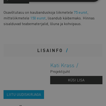
Osavõtutasu on kaubanduskoja liikmetele
75 eurot
,
mitteliikmetele
150 eurot
, lisandub käibemaks. Hinnas
sisalduvad teabematerjalid, lõuna ja kohvipaus.
LISAINFO
Kati Krass
Projektijuht
KÜSI LISA
LIITU UUDISKIRJAGA