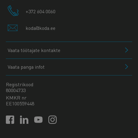
+372 604 0060
koda@koda.ee
Vaata töötajate kontakte
Vaata panga infot
Registrikood
80004733
KMKR nr
EE100559448