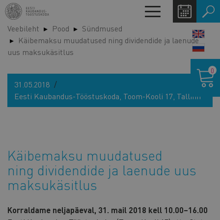
Liigu
Toggle
edasi
navigation
Veebileht
Pood
Sündmused
põhisisu
LANG
Käibemaksu muudatused ning dividendide ja laenude
juurde
SWIT
uus maksukäsitlus
Ostukor
0
31.05.2018
Eesti Kaubandus-Tööstuskoda, Toom-Kooli 17, Tallinn
Käibemaksu muudatused
ning dividendide ja laenude uus
maksukäsitlus
Korraldame neljapäeval, 31. mail 2018 kell 10.00–16.00