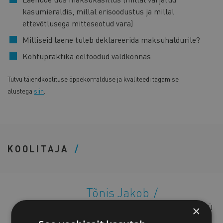
kasumieraldis, millal erisoodustus ja millal
ettevõtlusega mitteseotud vara)
Milliseid laene tuleb deklareerida maksuhaldurile?
Kohtupraktika eeltoodud valdkonnas
Tutvu täiendkoolituse õppekorralduse ja kvaliteedi tagamise
alustega
siin
.
KOOLITAJA
Tõnis Jakob
Tõnis Jakob on audiitoräriühingu OÜ
×
Marisett juhataja ja juhtiv