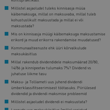
Millistel asjaoludel tuleks kinnisasja müüa
käibemaksuga, millal on maksuvaba, millal tuleb
kohustuslikult maksustada ja millal ei või
maksustada?
Mis on kinnisasja müügi käibemaksuga maksustamise
erikord ja muud erikorra rakendamise muudatused?
Kommunaalteenuste ehk üüri kõrvalkulude
maksukäsitlus
Millal rakendub dividendidele maksumäärad 20/80,
14/86 ja kinnipeetav tulumaks 7%? Dividend vs
juhatuse liikme tasu
Maksu- ja Tolliameti uus juhend dividendi
ümberklassifitseerimisest töötasuks. Piiriülesed
dividendid ja dividendi maksmise probleemid
Millistel asjaoludel dividendi ei maksustata?
Laenude uus maksukäsitlus (millal varjatud