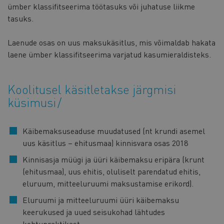
ümber klassifitseerima töötasuks või juhatuse liikme
tasuks.
Laenude osas on uus maksukäsitlus, mis võimaldab hakata
laene ümber klassifitseerima varjatud kasumieraldisteks.
Koolitusel käsitletakse järgmisi
küsimusi
Käibemaksuseaduse muudatused (nt krundi asemel
uus käsitlus – ehitusmaa) kinnisvara osas 2018
Kinnisasja müügi ja üüri käibemaksu eripära (krunt
(ehitusmaa), uus ehitis, oluliselt parendatud ehitis,
eluruum, mitteeluruumi maksustamise erikord).
Eluruumi ja mitteeluruumi üüri käibemaksu
keerukused ja uued seisukohad lähtudes
kohtupraktikast