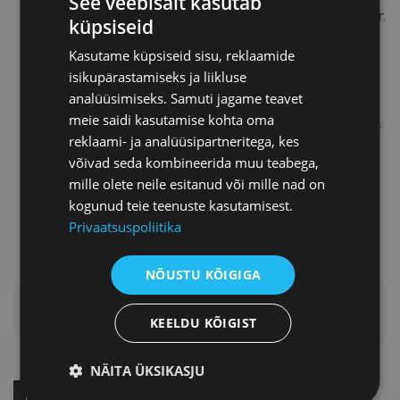
See veebisait kasutab
maksukonsultant ning vandeaudiitor.
küpsiseid
Osalenud lektorina paljudel
Kasutame küpsiseid sisu, reklaamide
raamatupidamise ja maksustamise
isikupärastamiseks ja liikluse
teemalistel avalikel koolitustel ja
analüüsimiseks. Samuti jagame teavet
seminaridel ning on olnud
meie saidi kasutamise kohta oma
ülikoolides maksustamise õppejõud.
reklaami- ja analüüsipartneritega, kes
Omab laialdast kogemust nii Eesti
võivad seda kombineerida muu teabega,
siseses kui rahvusvahelises
mille olete neile esitanud või mille nad on
maksunõustamises ja maksude
kogunud teie teenuste kasutamisest.
planeerimisel erinevate tehingute
Privaatsuspoliitika
osas.
NÕUSTU KÕIGIGA
HINNAKIRI
KEELDU KÕIGIST
NÄITA ÜKSIKASJU
OSTA KOHE!