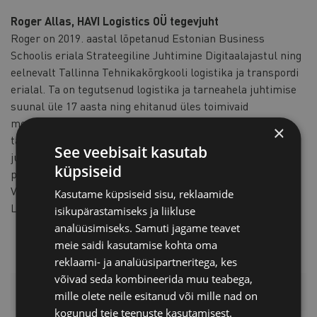
Roger Allas, HAVI Logistics OÜ tegevjuht
Roger on 2019. aastal lõpetanud Estonian Business
Schoolis eriala Strateegiline Juhtimine Digitaalajastul ning
eelnevalt Tallinna Tehnikakõrgkooli logistika ja transpordi
erialal. Ta on tegutsenud logistika ja tarneahela juhtimise
suunal üle 17 aasta ning ehitanud üles toimivaid
meeskondi. Olles juhtinud erineva suurusega üksusi, on
×
täna usaldatud Rogeri vastutada HAVI Logistics OÜ
See veebisait kasutab
juhtimine. Ettevõttes töötab üle 220 inimese ning
küpsiseid
peamiseks tegevuseks on 3PL teenuse pakkumine.
Varasemalt on ta omandanud kogemusi nii Smarten
Kasutame küpsiseid sisu, reklaamide
Logisticsis kui Kalevi Kommivabrikus.
isikupärastamiseks ja liikluse
analüüsimiseks. Samuti jagame teavet
meie saidi kasutamise kohta oma
reklaami- ja analüüsipartneritega, kes
võivad seda kombineerida muu teabega,
LISAINFO
mille olete neile esitanud või mille nad on
kogunud teie teenuste kasutamisest.