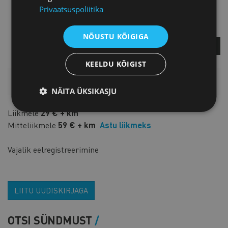
Privaatsuspoliitika
Piret Potisepp
Teenuste direktor
NÕUSTU KÕIGIGA
KÜSI LISA
KEELDU KÕIGIST
HINNAKIRI
NÄITA ÜKSIKASJU
Liikmele
29 € + km
Mitteliikmele
59 € + km
Astu liikmeks
Vajalik eelregistreerimine
LIITU UUDISKIRJAGA
OTSI SÜNDMUST