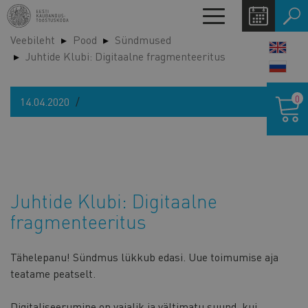
Liigu
Toggle
edasi
navigation
Veebileht
Pood
Sündmused
põhisisu
LANG
Juhtide Klubi: Digitaalne fragmenteeritus
juurde
SWIT
Ostukor
0
14.04.2020
Juhtide Klubi: Digitaalne
fragmenteeritus
Tähelepanu! Sündmus lükkub edasi. Uue toimumise aja
teatame peatselt.
Digitaliseerumine on vajalik ja vältimatu suund, kui