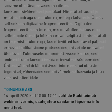
soovime olla tänapäevases maailmas
konkurentsivõimelised ja edukad. Nimetatud suund ja
muutus loob aga uue olukorra, millega kohaneda. Üheks
selliseks on digitaalne fragmenteeritus. Digitaalne
fragmenteeritus on termin, mis on võrdlemisi uus ning
sellele pole ühest ja kõikehaaravat selgitust. Lihtsustatult
on tegemist olukorraga, kus ettevõtted kasutavad paljusid
erinevaid aplikatsioone protsessides, mis ei ole omavahel
ühilduvad. Tulemuseks on produktiivsuse kaotus, sest
andmeid tuleb konsolideerida erinevatest süsteemidest.
Ühtlasi vähendab läbipaistvust informeeritud otsuste
tegemisel, vähendades seeläbi võimekust kasvada ja luua
väärtust klientidele.
TOIMUMISE AEG
14. aprill 2020 kell 15.00-17.00.
Juhtide Klubi toimub
webinari vormis, osalejatele saadame täpsema info
meili teel.