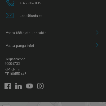
+372 604 0060
koda@koda.ee
Vaata töötajate kontakte
Vaata panga infot
Registrikood
80004733
KMKR nr
EE100559448