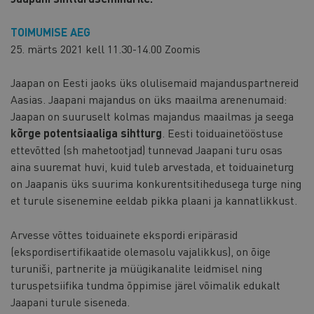
TOIMUMISE AEG
25. märts 2021 kell 11.30-14.00 Zoomis
Jaapan on Eesti jaoks üks olulisemaid majanduspartnereid
Aasias. Jaapani majandus on üks maailma arenenumaid:
Jaapan on suuruselt kolmas majandus maailmas ja seega
kõrge potentsiaaliga sihtturg
. Eesti toiduainetööstuse
ettevõtted (sh mahetootjad) tunnevad Jaapani turu osas
aina suuremat huvi, kuid tuleb arvestada, et toiduaineturg
on Jaapanis üks suurima konkurentsitihedusega turge ning
et turule sisenemine eeldab pikka plaani ja kannatlikkust.
Arvesse võttes toiduainete ekspordi eripärasid
(ekspordisertifikaatide olemasolu vajalikkus), on õige
turuniši, partnerite ja müügikanalite leidmisel ning
turuspetsiifika tundma õppimise järel võimalik edukalt
Jaapani turule siseneda.