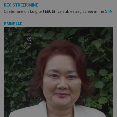
REGISTREERIMINE
Osalemine on kõigile
tasuta
, vajalik eelregistreerimine
SIIN
ESINEJAD