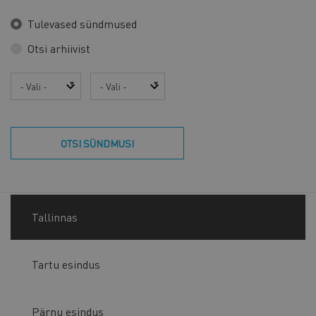
Tulevased sündmused
Otsi arhiivist
Aasta
Kuu
OTSI SÜNDMUSI
Tallinnas
Tartu esindus
Pärnu esindus