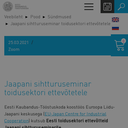
Liigu
Toggle
edasi
navigation
Veebileht
Pood
Sündmused
põhisisu
LANG
Jaapani sihtturuseminar toidusektori ettevõtetele
juurde
SWIT
Ostukor
0
25.03.2021
Zoom
Jaapani sihtturuseminar
toidusektori ettevõtetele
Eesti Kaubandus-Tööstuskoda koostöös Euroopa Liidu-
Jaapani keskusega (
EU-Japan Centre for Industrial
Cooperation
) kutsub
Eesti toidusektori ettevõtteid
Jaapani sihtturuseminarile.