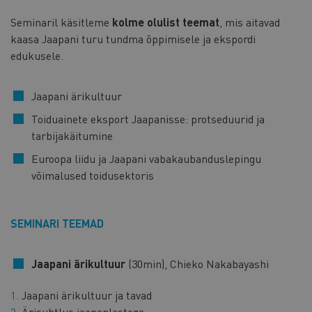
Seminaril käsitleme
kolme olulist teemat
, mis aitavad
kaasa Jaapani turu tundma õppimisele ja ekspordi
edukusele.
Jaapani ärikultuur
Toiduainete eksport Jaapanisse: protseduurid ja
tarbijakäitumine
Euroopa liidu ja Jaapani vabakaubanduslepingu
võimalused toidusektoris
SEMINARI TEEMAD
Jaapani ärikultuur
(30min), Chieko Nakabayashi
Jaapani ärikultuur ja tavad
Ärisuhtlus jaapanlastega