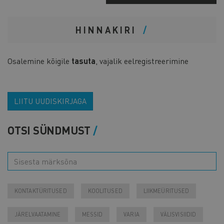
HINNAKIRI
Osalemine kõigile
tasuta
, vajalik eelregistreerimine
LIITU UUDISKIRJAGA
OTSI SÜNDMUST
KONTAKTÜRITUSED
KOOLITUSED
LIIKMEÜRITUSED
JÄRELVAATAMINE
MESSID
VARIA
VÄLISVISIIDID