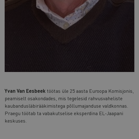
Yvan Van Eesbeek
töötas üle 25 aasta Euroopa Komisjonis,
peamiselt osakondades, mis tegelesid rahvusvaheliste
kaubandusläbirääkimistega põllumajanduse valdkonnas.
Praegu töötab ta vabakutselise eksperdina EL-Jaapani
keskuses.