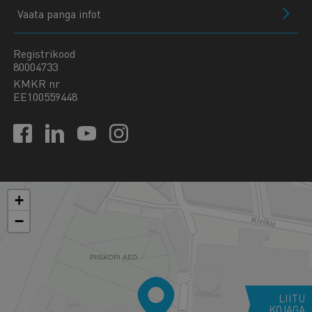
Vaata panga infot
Registrikood
80004733
KMKR nr
EE100559448
+
−
LIITU
KOJAGA