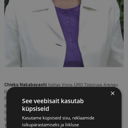
Chieko Nakabayashi
töötas Viinis ÜRO Tööstuse Arengu
Organisatsioonis (UNIDO) ja Roomas ÜRO Toidu- ja
×
Põllumajandusorganisatsioonis (FAO), samuti Jaapani ODA
See veebisait kasutab
programmide jaoks Jaapani valitsusasutustes. Ta on
küpsiseid
litsentseeritud ärijuhtimise lektor tootmis- ja
Kasutame küpsiseid sisu, reklaamide
teenindusettevõtetele. Praegu töötab ta Brüsselis ja
isikupärastamiseks ja liikluse
Tokyos nõustamise ja koolituse alal.