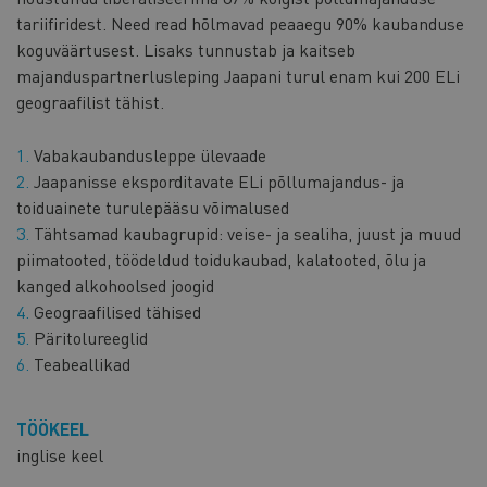
tariifiridest. Need read hõlmavad peaaegu 90% kaubanduse
koguväärtusest. Lisaks tunnustab ja kaitseb
majanduspartnerlusleping Jaapani turul enam kui 200 ELi
geograafilist tähist.
Vabakaubandusleppe ülevaade
Jaapanisse eksporditavate ELi põllumajandus- ja
toiduainete turulepääsu võimalused
Tähtsamad kaubagrupid: veise- ja sealiha, juust ja muud
piimatooted, töödeldud toidukaubad, kalatooted, õlu ja
kanged alkohoolsed joogid
Geograafilised tähised
Päritolureeglid
Teabeallikad
TÖÖKEEL
inglise keel