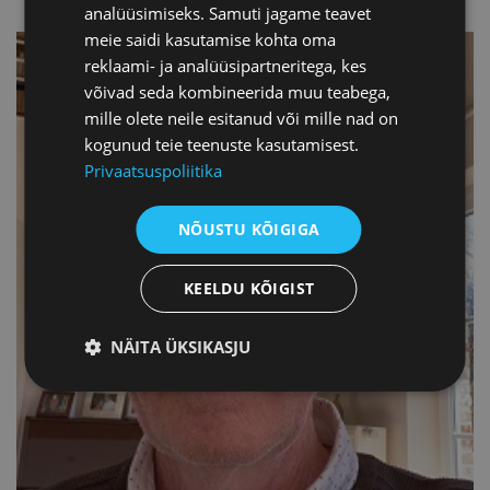
analüüsimiseks. Samuti jagame teavet
meie saidi kasutamise kohta oma
reklaami- ja analüüsipartneritega, kes
võivad seda kombineerida muu teabega,
mille olete neile esitanud või mille nad on
kogunud teie teenuste kasutamisest.
Privaatsuspoliitika
NÕUSTU KÕIGIGA
KEELDU KÕIGIST
NÄITA ÜKSIKASJU