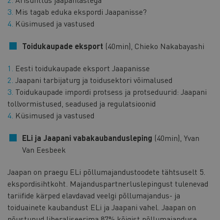
Mis tagab eduka ekspordi Jaapanisse?
Küsimused ja vastused
Toidukaupade eksport
(40min), Chieko Nakabayashi
Eesti toidukaupade eksport Jaapanisse
Jaapani tarbijaturg ja toidusektori võimalused
Toidukaupade impordi protsess ja protseduurid: Jaapani
tollvormistused, seadused ja regulatsioonid
Küsimused ja vastused
ELi ja Jaapani vabakaubandusleping
(40min), Yvan
Van Eesbeek
Jaapan on praegu ELi põllumajandustoodete tähtsuselt 5.
ekspordisihtkoht. Majanduspartnerluslepingust tulenevad
tariifide kärped elavdavad veelgi põllumajandus- ja
toiduainete kaubandust ELi ja Jaapani vahel. Jaapan on
nõustunud liberaliseerima 87% kõigist põllumajanduse