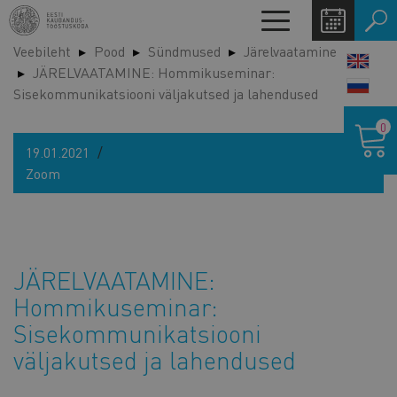
Liigu
Toggle
edasi
navigation
Veebileht
Pood
Sündmused
Järelvaatamine
põhisisu
LANG
JÄRELVAATAMINE: Hommikuseminar:
juurde
SWIT
Sisekommunikatsiooni väljakutsed ja lahendused
Ostukor
0
19.01.2021
Zoom
JÄRELVAATAMINE:
Hommikuseminar:
Sisekommunikatsiooni
väljakutsed ja lahendused