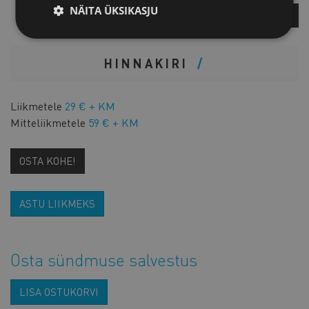
NÄITA ÜKSIKASJU
KÜSI LISA
HINNAKIRI
Liikmetele
29 € + KM
Mitteliikmetele
59 € + KM
OSTA KOHE!
ASTU LIIKMEKS
Osta sündmuse salvestus
LISA OSTUKORVI