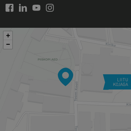
+
−
LIITU
KOJAGA