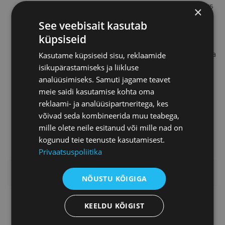
konsultatsiooniagentuuri “Partners
×
in Comms” kaasasutaja. Eelmisel
See veebisait kasutab
aastal pälvis ta Berliinis toimunud
küpsiseid
Euroopa Kommunikatsiooni
Tippkohtumisel nominatsiooni aasta
Kasutame küpsiseid sisu, reklaamide
3 parima noore kommunikaatori
isikupärastamiseks ja liikluse
seas. Koos oma meeskonnaga on
analüüsimiseks. Samuti jagame teavet
Giedre võitnud Leedus mitu auhinda
meie saidi kasutamise kohta oma
ellu viidud
reklaami- ja analüüsipartneritega, kes
sisekommunikatsioonilahenduste
võivad seda kombineerida muu teabega,
eest.
mille olete neile esitanud või mille nad on
kogunud teie teenuste kasutamisest.
Privaatsuspoliitika
LISAINFO
NÕUSTU KÕIGIGA
Piret Potisepp
KEELDU KÕIGIST
Teenuste direktor