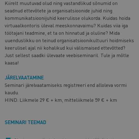
Kiirelt muutuvad olud ning vastandlikud sõnumid on
seadnud ettevõtete ja organisatsioonide juhid ning
kommunikatsioonijuhid keerulisse olukorda. Kuidas hoida
virtuaalkontoris üleval meeskonnavaimu? Kuidas viia iga
töötajani teadmine, et ta on hinnatud ja oluline? Mida
uuenduslikku on teinud organisatsioonikultuuri hoidmiseks
keerulisel ajal nii kohalikud kui välismaised ettevõtted?
Just sellest saadki ülevaate veebiseminaril. Tule ja mõtle
kaasa!
JÄRELVAATAMINE
Seminari järelvaatamiseks registreeri end alloleva vormi
kaudu.
HIND: Liikmele 29 € + km, mitteliikmele 59 € + km
SEMINARI TEEMAD