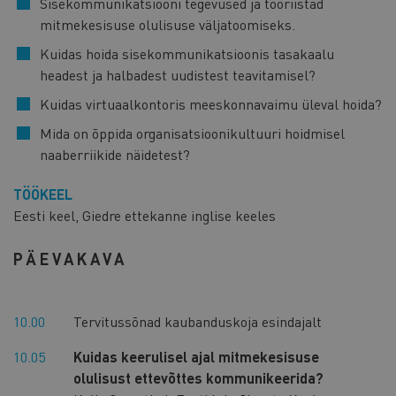
Sisekommunikatsiooni tegevused ja tööriistad
mitmekesisuse olulisuse väljatoomiseks.
Kuidas hoida sisekommunikatsioonis tasakaalu
headest ja halbadest uudistest teavitamisel?
Kuidas virtuaalkontoris meeskonnavaimu üleval hoida?
Mida on õppida organisatsioonikultuuri hoidmisel
naaberriikide näidetest?
TÖÖKEEL
Eesti keel, Giedre ettekanne inglise keeles
PÄEVAKAVA
10.00
Tervitussõnad kaubanduskoja esindajalt
10.05
Kuidas keerulisel ajal mitmekesisuse
olulisust ettevõttes kommunikeerida?