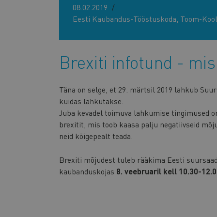
08.02.2019
Eesti Kaubandus-Tööstuskoda, Toom-Kooli
Brexiti infotund - mi
Täna on selge, et 29. märtsil 2019 lahkub Suu
kuidas lahkutakse.
Juba kevadel toimuva lahkumise tingimused o
brexitit, mis toob kaasa palju negatiivseid mõj
neid kõigepealt teada.
Brexiti mõjudest tuleb rääkima Eesti suursaa
kaubanduskojas
8. veebruaril kell 10.30-12.