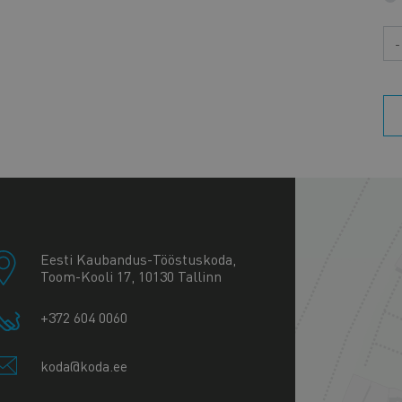
Aa
+
−
Eesti Kaubandus-Tööstuskoda,
Toom-Kooli 17, 10130 Tallinn
+372 604 0060
koda@koda.ee