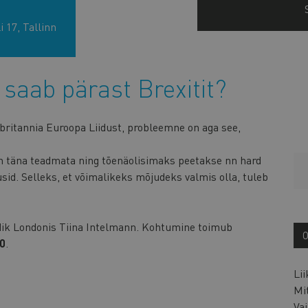
 17, Tallinn
s saab pärast Brexitit?
rbritannia Euroopa Liidust, probleemne on aga see,
n täna teadmata ning tõenäolisimaks peetakse nn hard
usid. Selleks, et võimalikeks mõjudeks valmis olla, tuleb
dik Londonis Tiina Intelmann. Kohtumine toimub
00
.
Li
Mi
Vaj