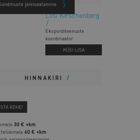
Sündmuste järelvaatamine
Liisi Kirschenberg
Eksporditeenuste
koordinaator
KÜSI LISA
HINNAKIRI
OSTA KOHE!
ikmele
30 € +km
tteliikmele
60 € +km
alik eelregistreerimine.