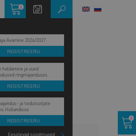
Ostukorv
0
LANGUAGE
SWITCHER
aja Avamine 2026/2027
REGISTREERU
e haldamine ja uued
malused ringmajanduses
REGISTREERU
ajandus- ja toidutootjate
is Hollandisse
Ostukor
0
REGISTREERU
LISAINFO
Eesolevad sündmused