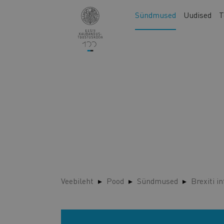
Liigu
Main
Sündmused
Uudised
T
edasi
navigation
põhisisu
juurde
Veebileht
Pood
Sündmused
Brexiti i