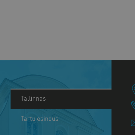
Tallinnas
Tartu esindus