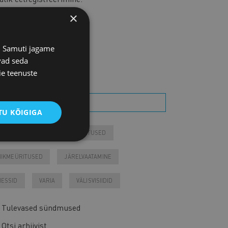
×
IITU UUDISKIRJAGA
s. Samuti jagame
vad seda
TSI SÜNDMUST
ie teenuste
U KÕIGIGA
ONTAKTÜRITUSED
KOOLITUSED
IIKMEÜRITUSED
JÄRELVAATAMINE
ESSID
VARIA
VÄLISVISIIDID
Tulevased sündmused
Otsi arhiivist