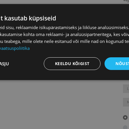
it kasutab küpsiseid
L
d sisu, reklaamide isikupärastamiseks ja liikluse analüüsimisek
 kasutamise kohta oma reklaami- ja analüüsipartneritega, kes või
O
teabega, mille olete neile esitanud või mille nad on kogunud te
vaatsuspoliitika
ASJU
KEELDU KÕIGIST
NÕUST
K
L
M