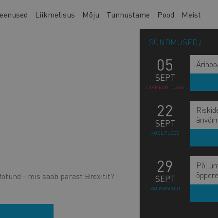
eenused
Liikmelisus
Mõju
Tunnustame
Pood
Meist
SÜNDMUSED
05
Ärihoo
SEPT
LIIKMEÜRITUSED
22
Riskid
ärivõi
SEPT
KOOLITUSED
29
Põllum
õppere
nfotund - mis saab pärast Brexitit?
SEPT
VÄLISVISIIDID