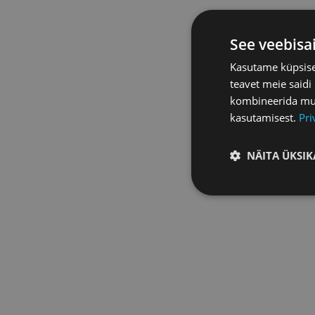
See veebisa
Kasutame küpsisei
teavet meie saidi
kombineerida muu 
kasutamisest.
Pri
NÄITA ÜKSIK