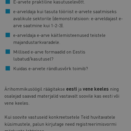
E-arvete praktiline kasutuselevõtt.
e-arveldaja kui tasuta tööriist e-arvete saatmiseks
avalikule sektorile (demonstratsioon: e-arveldajast e-
arve saatmine kui 1-2-3).
e-arveldaja e-arve käitlemisteenused teistele
majandustarkvaradele.
Millised e-arve formaadid on Eestis
lubatud/kasutusel?
Kuidas e-arvete rändlusvõrk toimib?
Ärihommikusöögil räägitakse
eesti
ja
vene keeles
ning
osalejad saavad materjalid vastavalt soovile kas eesti või
vene keeles.
Kui soovite vastuseid konkreetsetele Teid huvitavatele
küsimustele, palun kirjutage need registreerimisvormi
märkuste lahtrisse.