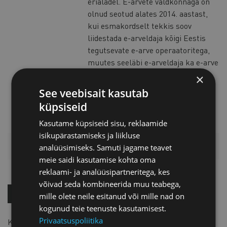
erialadel. E-arvete valdkonnaga on
olnud seotud alates 2014. aastast,
kui esmakordselt tekkis soov
liidestada e-arveldaja kõigi Eestis
tegutsevate e-arve operaatoritega,
muutes seeläbi e-arveldaja ka e-arve
operaatoriks. Lisaks sellele on ta
×
RIK-is juurutanud ka e-arvete
See veebisait kasutab
vastuvõtjate registri.
küpsiseid
Kasutame küpsiseid sisu, reklaamide
isikupärastamiseks ja liikluse
HINNAKIRI
analüüsimiseks. Samuti jagame teavet
meie saidi kasutamise kohta oma
reklaami- ja analüüsipartneritega, kes
võivad seda kombineerida muu teabega,
OSTA KOHE!
mille olete neile esitanud või mille nad on
kogunud teie teenuste kasutamisest.
Privaatsuspoliitika
Kaubanduskoja liikmele
35 € + km