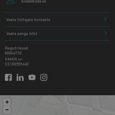
koda@koda.ee
Vaata töötajate kontakte
Vaata panga infot
Registrikood
80004733
KMKR nr
EE100559448
+
−