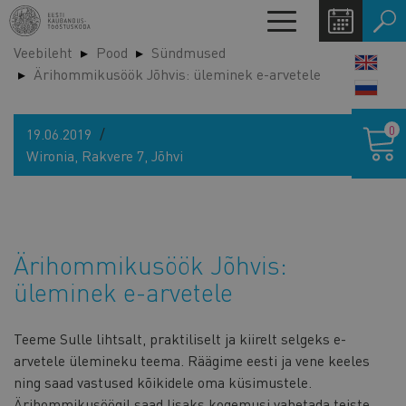
Liigu
Toggle
edasi
navigation
Veebileht
Pood
Sündmused
põhisisu
LANG
Ärihommikusöök Jõhvis: üleminek e-arvetele
juurde
SWIT
Ostukor
0
19.06.2019
Wironia, Rakvere 7, Jõhvi
Ärihommikusöök Jõhvis:
üleminek e-arvetele
Teeme Sulle lihtsalt, praktiliselt ja kiirelt selgeks e-
arvetele ülemineku teema. Räägime eesti ja vene keeles
ning saad vastused kõikidele oma küsimustele.
Ärihommikusöögil saad lisaks kogemusi vahetada teiste