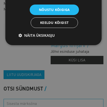
Mitteliikmetele
60 € + km
Mitme osaleja puhul allahindlus 15% ettevõtte kohta
NÕUSTU KÕIGIGA
KEELDU KÕIGIST
LISAINFO
NÄITA ÜKSIKASJU
Margus Ilmjärv
Jõhvi esinduse juhataja
KÜSI LISA
LIITU UUDISKIRJAGA
OTSI SÜNDMUST