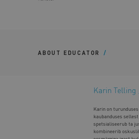
ABOUT EDUCATOR
Karin Telling
Karin on turunduses 
kaubanduses sellest 
spetsialiseerub ta ju
kombineerib oskusliku
eesmärgiga igast kul