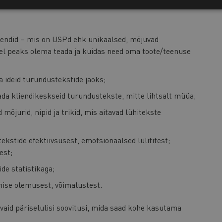
ÄLJUNDID
endid – mis on USPd ehk unikaalsed, mõjuvad
el peaks olema teada ja kuidas need oma toote/teenuse
 ideid turundustekstide jaoks;
tada kliendikeskseid turundustekste, mitte lihtsalt müüa;
mõjurid, nipid ja trikid, mis aitavad lühitekste
tekstide efektiivsusest, emotsionaalsed lülititest;
est;
ide statistikaga;
ise olemusest, võimalustest.
i vaid päriselulisi soovitusi, mida saad kohe kasutama