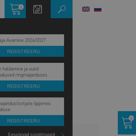
Ostukorv
0
LANGUAGE
SWITCHER
aja Avamine 2026/2027
REGISTREERU
e haldamine ja uued
malused ringmajanduses
REGISTREERU
ajandustootjate õppereis
disse
Ostukor
0
REGISTREERU
LISAINFO
Eesolevad sündmused