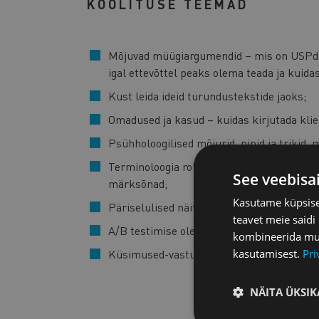
KOOLITUSE TEEMAD
Mõjuvad müügiargumendid – mis on USPd 
igal ettevõttel peaks olema teada ja kuid
Kust leida ideid turundustekstide jaoks;
Omadused ja kasud – kuidas kirjutada klie
Psühholoogilised mõjurid, nipid ja trikid,
Terminoloogia roll tekstide efektiivsuses, 
See veebisa
märksõnad;
Kasutame küpsisei
Päriselulised näited Eesti klientide reklaa
teavet meie saidi
A/B testimise olemus, võimalused ja olul
kombineerida muu 
kasutamisest.
Pri
Küsimused-vastused ja natuke harjutamist
NÄITA ÜKSIK