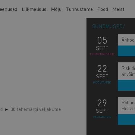
eenused
Liikmelisus
Mõju
Tunnustame
Pood
Meist
SÜNDMUSED
05
Ärihoo
SEPT
LIIKMEÜRITUSED
22
Riskid
ärivõi
SEPT
KOOLITUSED
29
Põllum
Hollan
ed
30 tähemärgi väljakutse
SEPT
VÄLISVISIIDID