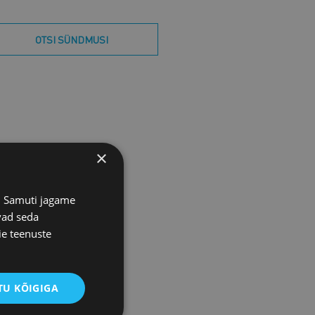
OTSI SÜNDMUSI
×
s. Samuti jagame
vad seda
ie teenuste
U KÕIGIGA