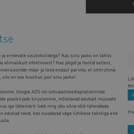
tse
ja erinevate sisutekstidega? Kas sinu jaoks on tähtis
võimalikult efektiivselt? Kas jälgid ja hoolid sellest,
onversioonide määr ja teed endast parima, et sihtrühma
 siis on see koolitus just sinu jaoks!
Li
Mi
suloome, Google ADS või sotsiaalmeediaplatvormide
tide pealkirjade kirjutamine, mõistavad edukalt müüvate
 kus iga tähemärk loeb ning üks sõna võib tähendada
Huv
n edukad need, kes suudavad väga lühikese tekstiga end
uuta.
L