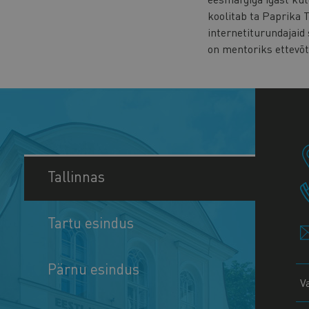
koolitab ta Paprika 
internetiturundajaid
on mentoriks ettevõ
Tallinnas
Tartu esindus
Pärnu esindus
V