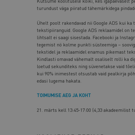
Kutsume koolitusele kõiki, kes igapäevaselt p
turundust väga piiratud tähemärkidega pindad
Ühelt poolt rakendavad nii Google ADS kui ka
tekstipiiranguid. Google ADS reklaamidel on t
lihtsalt ei saagi sisestada. Facebooki ja Inst
tegemist nö kolme punkti süsteemiga – soovig
tekstidel ja reklaamidel enamus pikemast tekst
Kindlasti omavad vähemalt osaliselt rolli ka 
loetud sekunditeks ning süvenetakse vaid tõeli
kui 90% inimestest otsustab vaid pealkirja põhja
edasi lugema hakata.
TOIMUMISE AEG JA KOHT
21. märts kell 13:45-17:00 (4,33 akadeemilist