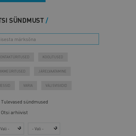
TSI SÜNDMUST
ONTAKTÜRITUSED
KOOLITUSED
IIKMEÜRITUSED
JÄRELVAATAMINE
ESSID
VARIA
VÄLISVISIIDID
Tulevased sündmused
Otsi arhiivist
sta
Kuu