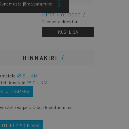
Sündmuste järelvaatamine
Piret Potisepp
Teenuste direktor
KÜSI LISA
HINNAKIRI
ikmetele
49 € + KM
tteliikmetele
99 € + KM
ASTU LIIKMEKS
ilistele väljastatakse koolitustõend.
IITU UUDISKIRJAGA