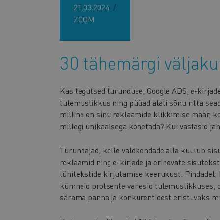
21.03.2024
ZOOM
30 tähemärgi väljaku
Kas tegutsed turunduse, Google ADS, e-kirjade 
tulemuslikkus ning püüad alati sõnu ritta seada 
milline on sinu reklaamide klikkimise määr, k
millegi unikaalsega kõnetada? Kui vastasid jah,
Turundajad, kelle valdkondade alla kuulub si
reklaamid ning e-kirjade ja erinevate sisuteks
lühitekstide kirjutamise keerukust. Pindadel,
kümneid protsente vahesid tulemuslikkuses, o
särama panna ja konkurentidest eristuvaks m