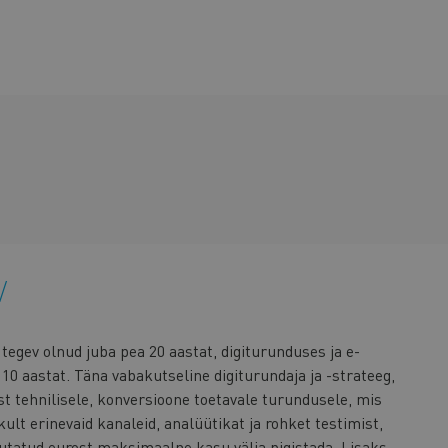
tegev olnud juba pea 20 aastat, digiturunduses ja e-
10 aastat. Täna vabakutseline digiturundaja ja -strateeg,
st tehnilisele, konversioone toetavale turundusele, mis
lt erinevaid kanaleid, analüütikat ja rohket testimist,
utatud eurost maksimaalne kasu välja pigistada. Lisaks