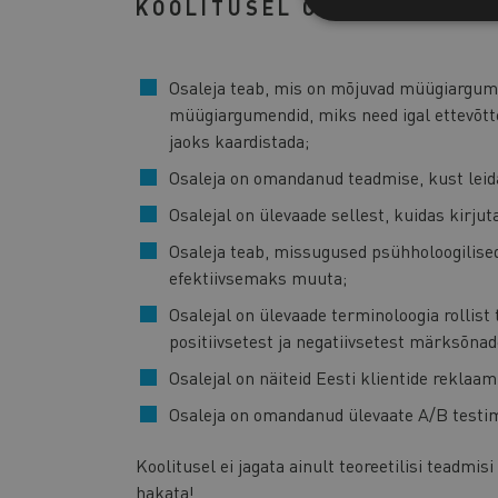
KOOLITUSEL OSALENU ÕPIV
Osaleja teab, mis on mõjuvad müügiargum
müügiargumendid, miks need igal ettevõtt
jaoks kaardistada;
Osaleja on omandanud teadmise, kust leida
Osalejal on ülevaade sellest, kuidas kirju
Osaleja teab, missugused psühholoogilised 
efektiivsemaks muuta;
Osalejal on ülevaade terminoloogia rollist 
positiivsetest ja negatiivsetest märksõnad
Osalejal on näiteid Eesti klientide reklaam
Osaleja on omandanud ülevaate A/B testim
Koolitusel ei jagata ainult teoreetilisi teadmis
hakata!