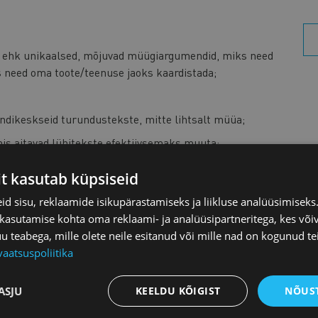
ehk unikaalsed, mõjuvad müügiargumendid, miks need
as need oma toote/teenuse jaoks kaardistada;
ndikeskseid turundustekste, mitte lihtsalt müüa;
 mis aitavad lühitekste efektiivsemaks muuta;
emotsionaalsed lülitid; positiivsed ja negatiivsed
it kasutab küpsiseid
d sisu, reklaamide isikupärastamiseks ja liikluse analüüsimisek
mide statistikaga;
 kasutamise kohta oma reklaami- ja analüüsipartneritega, kes või
isus tulemuslikkuse tagamiseks;
teabega, mille olete neile esitanud või mille nad on kogunud te
vaatsuspoliitika
 koos avatud vestlusega.
ASJU
KEELDU KÕIGIST
NÕUST