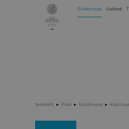
Liigu
Main
Sündmused
Uudised
T
edasi
navigation
põhisisu
juurde
Veebileht
Pood
Sündmused
Koolitus