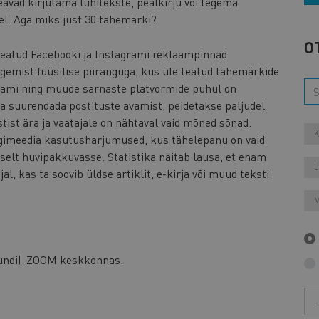
eavad kirjutama lühitekste, pealkirju või tegema
el. Aga miks just 30 tähemärki?
O
 teatud Facebooki ja Instagrami reklaampinnad
egemist füüsilise piiranguga, kus üle teatud tähemärkide
agrami ning muude sarnaste platvormide puhul on
a suurendada postituste avamist, peidetakse paljudel
ist ära ja vaatajale on nähtaval vaid mõned sõnad.
K
digimeedia kasutusharjumused, kus tähelepanu on vaid
selt huvipakkuvasse. Statistika näitab lausa, et enam
L
l, kas ta soovib üldse artiklit, e-kirja või muud teksti
M
 tundi) ZOOM keskkonnas.
Aa