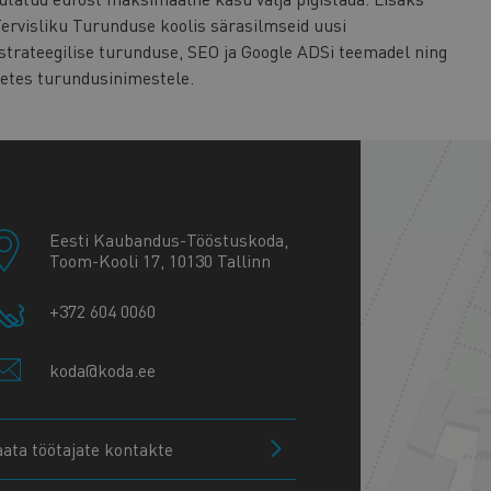
Tervisliku Turunduse koolis särasilmseid uusi
 strateegilise turunduse, SEO ja Google ADSi teemadel ning
tetes turundusinimestele.
+
−
Eesti Kaubandus-Tööstuskoda,
Toom-Kooli 17, 10130 Tallinn
+372 604 0060
koda@koda.ee
aata töötajate kontakte