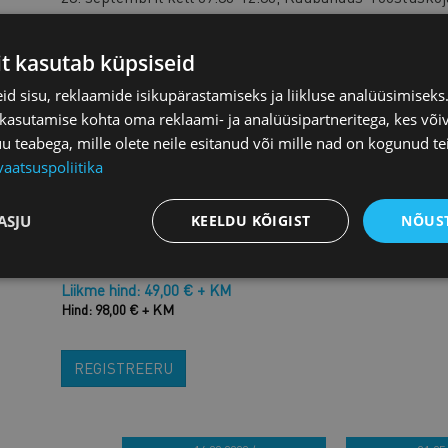
Võimalik on osaleda nii kogu
koolitusprogrammis tervi
it kasutab küpsiseid
Moodul 1
: 9. septembril, kell 09:30-12:30
d sisu, reklaamide isikupärastamiseks ja liikluse analüüsimisek
 kasutamise kohta oma reklaami- ja analüüsipartneritega, kes või
teabega, mille olete neile esitanud või mille nad on kogunud te
Moodul 2
:
23. septembril kell 09:30-12:30
vaatsuspoliitika
Moodul 3
: 07. oktoobril kell
09:30-12:30
ASJU
KEELDU KÕIGIST
NÕUST
Moodul 4
: 21. oktoobril kell
09:30-12:30
Liikme hind: 49,00 € + KM
Hind: 98,00 € + KM
REGISTREERU