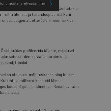
Sündmuste järelvaatamine
iga. Koolitusprogrammi raames käsitletakse
na – sihtrühmast ja turundusplaanist kuni
urundus selgemalt ettevõtte ärieesmärkide,
Õpid, kuidas profileerida kliente, vajadusel
du: sotsiaal-demograafia, tarbimis- ja
iteekond, trendid.
lised on otsustus-mõjutuskohad ning kuidas
i tihti ja milliseid kanaleid klient
es kohas, õigel ajal kõnetada. Keda huvitavad
 ka nendest.
a ruumides, Toom-Kooli 17, Tallinn