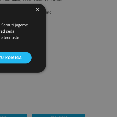
×
kuna
kui ka moodulites eraldi.
s. Samuti jagame
vad seda
ie teenuste
U KÕIGIGA