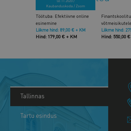
03.11.2020 /
Kaubanduskoda / Zoom
Töötuba: Efektiivne online
Finantskoolitu
esinemine
võtmeisikutele
Liikme hind: 89,00 € + KM
Liikme hind: 2
Hind: 179,00 € + KM
Hind: 550,00 
Tallinnas
Tartu esindus