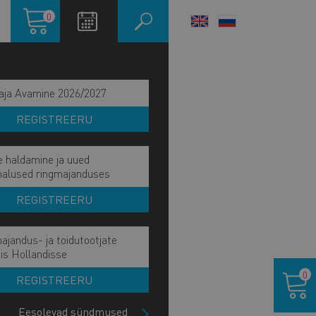
Ostukorv
0
LANGUAGE
SWITCHER
aja Avamine 2026/2027
REGISTREERU
e haldamine ja uued
malused ringmajanduses
REGISTREERU
ajandus- ja toidutootjate
is Hollandisse
Ostukor
0
REGISTREERU
Eesolevad sündmused