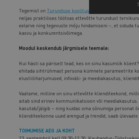
Tegemist on
Turunduse koolitusprogrammi
ühe moodul
neljas praktilises töötoas ettevõtte turundust terviku
eelarve ning tegevuste mõju hindamiseni –, et siduda t
kasvu ja konkurentsivõimega.
Moodul keskendub järgmisele teemale:
Kui hästi sa päriselt tead, kes on sinu kasumlik klient? 
ehitada sihtrühmast persona kümnete parameetrite kau
elustiiliharjumused, infoväli- ja meediakasutus, kliend
Vaatame, milline on sinu ettevõtte klienditeekond, mil
aitab sind erinev kommunikatsioon või meediakasutus. Ku
kasutab/jälgib – ning kuidas oma sõnumiga personat õig
klienditeekonna uued arengud ja trendid, saab ülevaate
TOIMUMISE AEG JA KOHT
23. septembril kell 09:30-12:30, Kaubandus-Tööstuskoj