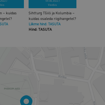
2022 /
05.04.2022 /
bis
Veebis
n – kuidas
Sihtturg Tšiili ja Kolumbia –
angetel?
kuidas osaleda riigihangetel?
ASUTA
Liikme hind: TASUTA
Hind: TASUTA