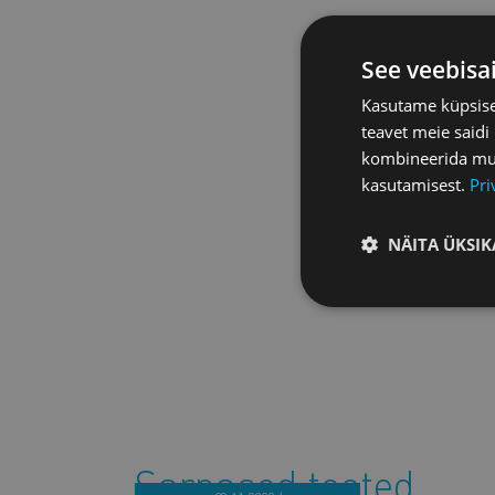
See veebisa
Kasutame küpsisei
teavet meie saidi
kombineerida muu 
kasutamisest.
Pri
NÄITA ÜKSIK
Sarnased tooted