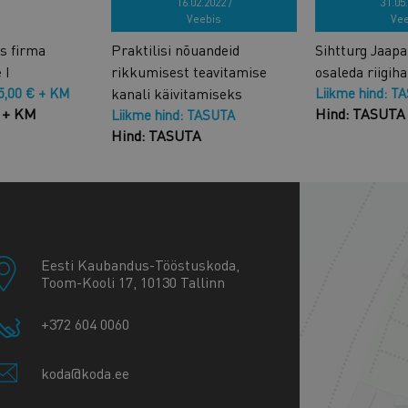
16.02.2022 /
31.05.
Veebis
Vee
s firma
Praktilisi nõuandeid
Sihtturg Jaapa
 I
rikkumisest teavitamise
osaleda riigih
75,00 € + KM
kanali käivitamiseks
Liikme hind: T
€ + KM
Hind: TASUTA
Liikme hind: TASUTA
Hind: TASUTA
+
−
Eesti Kaubandus-Tööstuskoda,
Toom-Kooli 17, 10130 Tallinn
+372 604 0060
koda@koda.ee