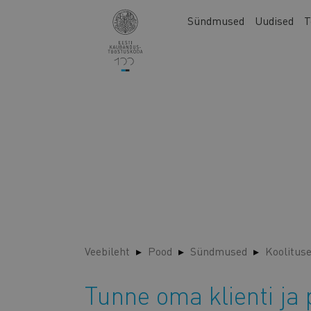
Liigu
Main
Sündmused
Uudised
T
edasi
navigation
põhisisu
juurde
Veebileht
Pood
Sündmused
Koolitus
Tunne oma klienti ja 