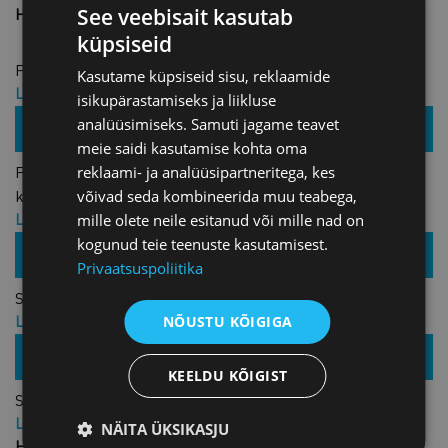
See veebisait kasutab
Hind: 179,00 € + KM
küpsiseid
Finantskoolitus firma võtmeisikutele I
Kasutame küpsiseid sisu, reklaamide
Liikme hind: 275,00 € + KM
isikupärastamiseks ja liikluse
Hind: 550,00 € + KM
16.02.2022 /
analüüsimiseks. Samuti jagame teavet
Veebis
meie saidi kasutamise kohta oma
Praktilisi nõuandeid rikkumisest teavitamise kanali
reklaami- ja analüüsipartneritega, kes
käivitamiseks
võivad seda kombineerida muu teabega,
Liikme hind: TASUTA
mille olete neile esitanud või mille nad on
Hind: TASUTA
kogunud teie teenuste kasutamisest.
31.05.2022 /
Veebis
Privaatsuspoliitika
Sihtturg Jaapan – kuidas osaleda riigihangetel?
Liikme hind: TASUTA
NÕUSTU KÕIGIGA
Hind: TASUTA
05.04.2022 /
Veebis
KEELDU KÕIGIST
Sihtturg Tšiili ja Kolumbia – kuidas osaleda riigihangetel?
Liikme hind: TASUTA
NÄITA ÜKSIKASJU
Hind: TASUTA