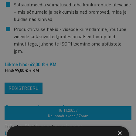
Sotsiaalmeedia võimalused teha konkurentide ülevaade
– mis sõnumeid ja pakkumisis nad promovad, mida ja
kuidas nad sihivad;
Produktiivsuse häkid - videode kiirendamine, Youtube
videode kokkuvõtted,profesionaalsed tootepildid
minutitega, juhendite (SOP) loomine oma abilistele
jpm.
Liikme hind: 49,00 € + KM
Hind: 99,00 € + KM
REGISTREERU
Sarnased tooted
03.11.2020 /
Kaubanduskoda / Zoom
Töötuba: Efektiivne online esinemine
×
Liikme hind: 89,00 € + KM