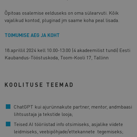
Õpitoas osalemise eelduseks on oma sülearvuti. Kõik
vajalikud kontod, pluginad jm saame koha peal lisada.
TOIMUMISE AEG JA KOHT
18.aprillil 2024 kell 10.00-13.00 (4 akadeemilist tundi) Eesti
Kaubandus-Tööstuskoda, Toom-Kooli 17, Tallinn
KOOLITUSE TEEMAD
ChatGPT kui ajurünnakute partner, mentor, andmbaasi
lihtsustaja ja tekstide looja;
Teised AI tööriistad info otsimiseks, asjalike viidete
leidmiseks, veebipõhjade/ettekannete tegemiseks;