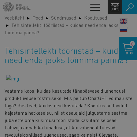
Liigu
Toggle
edasi
navigation
Veebileht
Pood
Sündmused
Koolitused
põhisisu
LANG
Tehisintellekti tööriistad – kuidas need enda jaoks
juurde
SWIT
toimima panna?
Ostukor
0
Tehisintellekti tööriistad – kuidas
need enda jaoks toimima panna?
Vaatame koos, kuidas kasutada tänapäevaseid lahendusi
produktiivsuse tõstmiseks. Mis peitub ChatGPT võimaluste
taga? Kas tead, kuidas neid kasutada? Koolitus on loodud
kajastama hetkeseisu, nii et osalejaid julgustame saatma
juba ette oma küsimusi tööriistade kasutamise osas.
Läbiviija annab ka lubaduse, et kui vahepeal tulevad
revolutsioonilised uuendused, saab ka neist ülevaate.