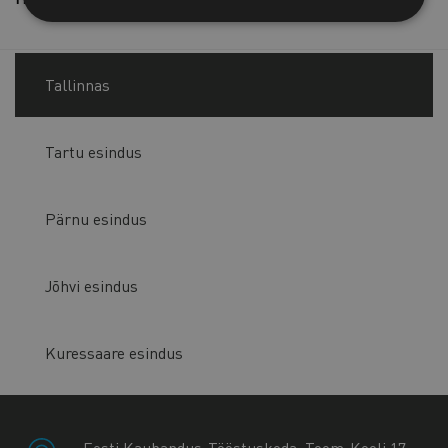
Tallinnas
Tartu esindus
Pärnu esindus
Jõhvi esindus
Kuressaare esindus
Eesti Kaubandus-Tööstuskoda, Toom-Kooli 17,