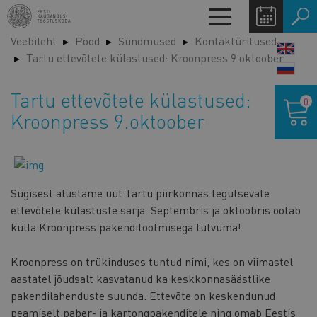
Liigu
Toggle
edasi
navigation
Veebileht
Pood
Sündmused
Kontaktüritused
põhisisu
LANG
Tartu ettevõtete külastused: Kroonpress 9.oktoober
juurde
SWIT
Ostukor
Tartu ettevõtete külastused:
0
Kroonpress 9.oktoober
Sügisest alustame uut Tartu piirkonnas tegutsevate
ettevõtete külastuste sarja. Septembris ja oktoobris ootab
külla Kroonpress pakenditootmisega tutvuma!
Kroonpress on trükinduses tuntud nimi, kes on viimastel
aastatel jõudsalt kasvatanud ka keskkonnasäästlike
pakendilahenduste suunda. Ettevõte on keskendunud
peamiselt paber- ja kartongpakenditele ning omab Eestis