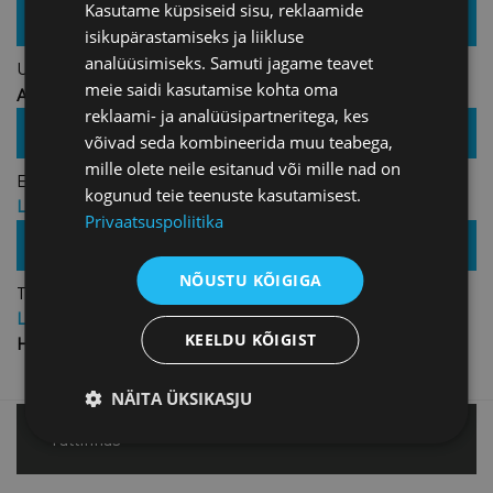
Hind: 599,00 € + KM
Kasutame küpsiseid sisu, reklaamide
17.03.2022 /
Veebis
isikupärastamiseks ja liikluse
analüüsimiseks. Samuti jagame teavet
Uute liikmete veebikohtumine
meie saidi kasutamise kohta oma
Ainult liikmetele
reklaami- ja analüüsipartneritega, kes
Liikme hind: TASUTA
25.04.2022 /
võivad seda kombineerida muu teabega,
Zoom
mille olete neile esitanud või mille nad on
Eesti-Kasahhi koostööseminar
kogunud teie teenuste kasutamisest.
Liikme hind: 15,00 € + KM
Privaatsuspoliitika
Hind: 30,00 € + KM
26.05.2022 /
Eesti Kaubandus-Tööstuskoda
NÕUSTU KÕIGIGA
Tšehhi-Eesti äriseminar ja B2B kohtumised
Liikme hind: TASUTA
KEELDU KÕIGIST
Hind: TASUTA
NÄITA ÜKSIKASJU
Tallinnas