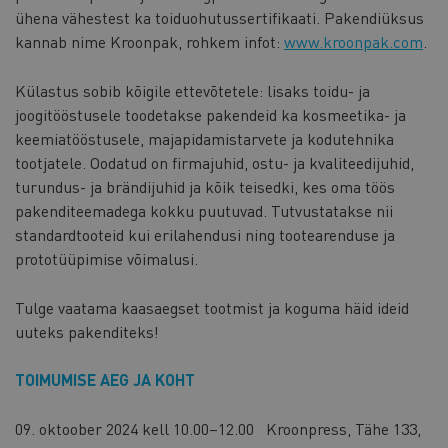
ühena vähestest ka toiduohutussertifikaati. Pakendiüksus
kannab nime Kroonpak, rohkem infot:
www.kroonpak.com
.
Külastus sobib kõigile ettevõtetele: lisaks toidu- ja
joogitööstusele toodetakse pakendeid ka kosmeetika- ja
keemiatööstusele, majapidamistarvete ja kodutehnika
tootjatele. Oodatud on firmajuhid, ostu- ja kvaliteedijuhid,
turundus- ja brändijuhid ja kõik teisedki, kes oma töös
pakenditeemadega kokku puutuvad. Tutvustatakse nii
standardtooteid kui erilahendusi ning tootearenduse ja
prototüüpimise võimalusi.
Tulge vaatama kaasaegset tootmist ja koguma häid ideid
uuteks pakenditeks!
TOIMUMISE AEG JA KOHT
09. oktoober 2024 kell 10.00–12.00 Kroonpress, Tähe 133,