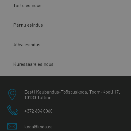
Tartu esindus
Pärnu esindus
Jõhvi esindus
Kuressaare esindus
Eesti Kaubandus-Tööstuskoda, Toom-Kooli 17,
10130 Tallinn
+372 604 0060
koda@koda.ee