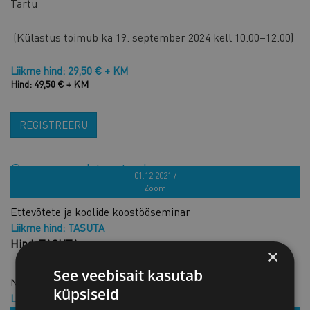
Tartu
(Külastus toimub ka 19. september 2024 kell 10.00–12.00)
Liikme hind: 29,50 € + KM
Hind: 49,50 € + KM
REGISTREERU
Sarnased tooted
01.12.2021 /
Zoom
Ettevõtete ja koolide koostööseminar
Liikme hind: TASUTA
Hind: TASUTA
×
See veebisait kasutab
Naisjuhtide väljasõit Tartusse
küpsiseid
Liikme hind: 299,00 € + KM