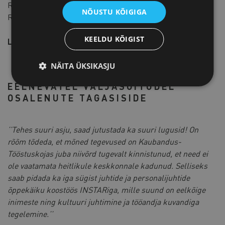
Registreeru varakult, sest kohtade arv on piiratud!
NÕUSTU KÕIGIGA
Registreerimiseks täida allpool asuv vorm.
KEELDU KÕIGIST
Lisainfo:
Piret Potisepp,
piret@koda.ee
+372 5300 5636
NÄITA ÜKSIKASJU
EELNEVATEL VÄLJASÕITUDEL
OSALENUTE TAGASISIDE
’’Tehes suuri asju, saad jutustada ka suuri lugusid! On
rõõm tõdeda, et mõned tegevused on Kaubandus-
Tööstuskojas juba niivõrd tugevalt kinnistunud, et need ei
ole vaatamata heitlikule keskkonnale kadunud. Selliseks
saab pidada ka iga sügist juhtide ja personalijuhtide
õppekäiku koostöös INSTARiga, mille suund on eelkõige
inimeste ning kultuuri juhtimine ja tööandja kuvandiga
tegelemine.’’