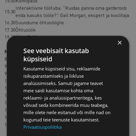
15.00
Kohvipaus
Interaktiivne töötuba: ''Kuidas panna oma garderoob
15.30
enda kasuks tööle?'' Gail Morgan, ekspert ja koolitaja
16.30
Suundume õhtusöögile
17.30
Õhtusöök
19.30
ÜLLATUS!
×
See veebisait kasutab
Neljapäev, 11. september 2025
küpsiseid
8.00
Hommikusöök
9.00
Kogunemine hotellis,
checkout
Kasutame küpsiseid sisu, reklaamide
9.00
Suundume WISE Londoni kontorisse
isikupärastamiseks ja liikluse
10.00
WISE Londoni kontoris külastus
analüüsimiseks. Samuti jagame teavet
12.00
LHV Londoni kontori külastus
meie saidi kasutamise kohta oma
13.30
Lõuna
reklaami- ja analüüsipartneritega, kes
14.30
Suundume järgmisesse kohtumispaika
võivad seda kombineerida muu teabega,
15.00
MARSH peakontori külastus
mille olete neile esitanud või mille nad on
16.00
Liigume lennujaama
kogunud teie teenuste kasutamisest.
18.50
Otselend Londonist Tallinnasse (BT872)
Privaatsuspoliitika