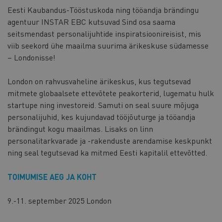
Eesti Kaubandus-Tööstuskoda ning tööandja brändingu
agentuur INSTAR EBC kutsuvad Sind osa saama
seitsmendast personalijuhtide inspiratsioonireisist, mis
viib seekord ühe maailma suurima ärikeskuse südamesse
– Londonisse!
London on rahvusvaheline ärikeskus, kus tegutsevad
mitmete globaalsete ettevõtete peakorterid, lugematu hulk
startupe ning investoreid. Samuti on seal suure mõjuga
personalijuhid, kes kujundavad tööjõuturge ja tööandja
brändingut kogu maailmas. Lisaks on linn
personalitarkvarade ja -rakenduste arendamise keskpunkt
ning seal tegutsevad ka mitmed Eesti kapitalil ettevõtted.
TOIMUMISE AEG JA KOHT
9.-11. september 2025 London