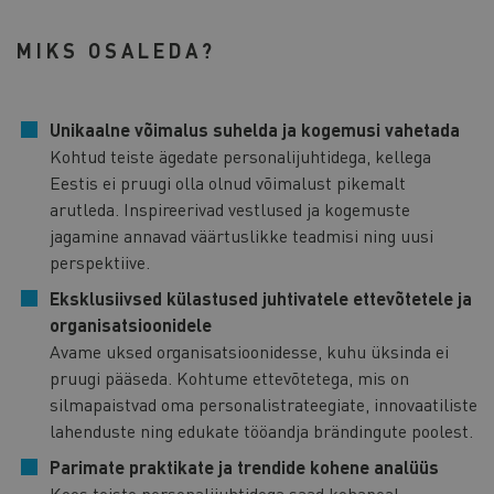
MIKS OSALEDA?
Unikaalne võimalus suhelda ja kogemusi vahetada
Kohtud teiste ägedate personalijuhtidega, kellega
Eestis ei pruugi olla olnud võimalust pikemalt
arutleda. Inspireerivad vestlused ja kogemuste
jagamine annavad väärtuslikke teadmisi ning uusi
perspektiive.
Eksklusiivsed külastused juhtivatele ettevõtetele ja
organisatsioonidele
Avame uksed organisatsioonidesse, kuhu üksinda ei
pruugi pääseda. Kohtume ettevõtetega, mis on
silmapaistvad oma personalistrateegiate, innovaatiliste
lahenduste ning edukate tööandja brändingute poolest.
Parimate praktikate ja trendide kohene analüüs
Koos teiste personalijuhtidega saad kohapeal