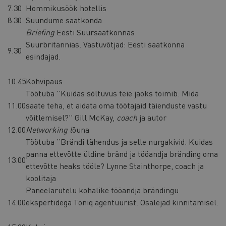
7.30
Hommikusöök hotellis
8.30
Suundume saatkonda
Briefing
Eesti Suursaatkonnas
Suurbritannias. Vastuvõtjad: Eesti saatkonna
9.30
esindajad.
10.45
Kohvipaus
Töötuba ’’Kuidas sõltuvus teie jaoks toimib. Mida
11.00
saate teha, et aidata oma töötajaid täienduste vastu
võitlemisel?'' Gill McKay,
coach
ja autor
12.00
Networking l
õuna
Töötuba ’’Brändi tähendus ja selle nurgakivid. Kuidas
panna ettevõtte üldine bränd ja tööandja bränding oma
13.00
ettevõtte heaks tööle? Lynne Stainthorpe, coach ja
koolitaja
Paneelarutelu kohalike tööandja brändingu
14.00
ekspertidega Toniq agentuurist. Osalejad kinnitamisel.