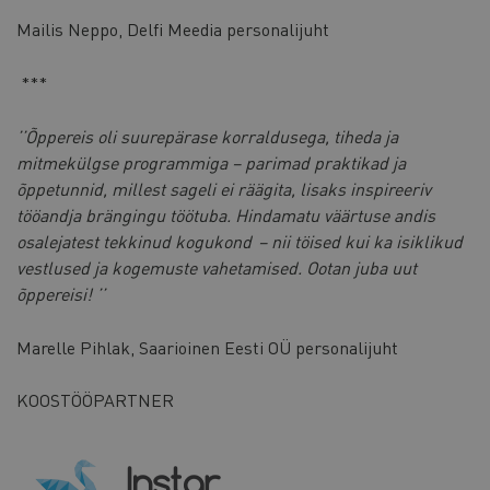
Mailis Neppo, Delfi Meedia personalijuht
***
’’Õppereis oli suurepärase korraldusega, tiheda ja
mitmekülgse programmiga – parimad praktikad ja
õppetunnid, millest sageli ei räägita, lisaks inspireeriv
tööandja brängingu töötuba. Hindamatu väärtuse andis
osalejatest tekkinud kogukond – nii töised kui ka isiklikud
vestlused ja kogemuste vahetamised. Ootan juba uut
õppereisi! ’’
Marelle Pihlak, Saarioinen Eesti OÜ personalijuht
KOOSTÖÖPARTNER