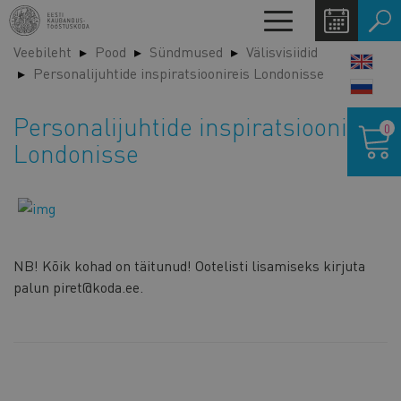
Liigu
Toggle
edasi
navigation
Veebileht
Pood
Sündmused
Välisvisiidid
põhisisu
LANG
Personalijuhtide inspiratsioonireis Londonisse
juurde
SWIT
Ostukor
Personalijuhtide inspiratsioonireis
0
Londonisse
NB! Kõik kohad on täitunud! Ootelisti lisamiseks kirjuta
palun piret@koda.ee.