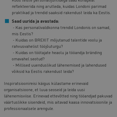
reflekteerida ning arutleda, kuidas Londoni parimad
praktikad ja trendid saaksid rakendust leida ka Eestis.
Saad uurida ja avastada:
- Kas personalivaldkonna trendid Londonis on samad,
mis Eestis?
- Kuidas on BREXIT mõjutanud talentide voolu ja
rahvusvahelist tööjõuturgu?
- Kuidas on töötajate heaolu ja tööandja bränding
omavahel seotud?
- Millised uuenduslikud lähenemised ja lahendused
võiksid ka Eestis rakendust leida?
Inspiratsioonireisi käigus külastame erinevaid
organisatsioone, et luua seoseid ja leida uusi
lähenemisviise. Erinevad ettevõtted ning tööandjad pakuvad
väärtuslikke sisendeid, mis aitavad kaasa innovatsioonile ja
professionaalsele arengule.