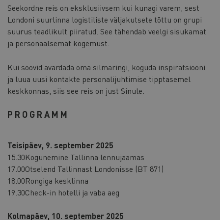
Seekordne reis on eksklusiivsem kui kunagi varem, sest
Londoni suurlinna logistiliste väljakutsete tõttu on grupi
suurus teadlikult piiratud. See tähendab veelgi sisukamat
ja personaalsemat kogemust.
Kui soovid avardada oma silmaringi, koguda inspiratsiooni
ja luua uusi kontakte personalijuhtimise tipptasemel
keskkonnas, siis see reis on just Sinule.
PROGRAMM
Teisipäev, 9. september 2025
15.30
Kogunemine Tallinna lennujaamas
17.00
Otselend Tallinnast Londonisse (BT 871)
18.00
Rongiga kesklinna
19.30
Check-in hotelli ja vaba aeg
Kolmapäev, 10. september 2025