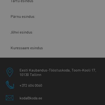
Tartu esindus
Pärnu esindus
Jõhvi esindus
Kuressaare esindus
Eesti Kaubandus-Tööstuskoda, Toom-Kooli 17,
10130 Tallinn
+372 604 0060
koda@koda.ee