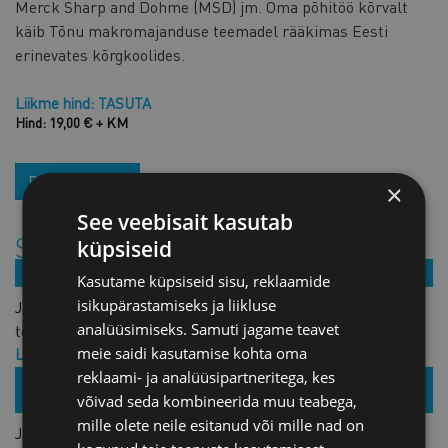
Merck Sharp and Dohme (MSD) jm. Oma põhitöö kõrvalt
käib Tõnu makromajanduse teemadel rääkimas Eesti
erinevates kõrgkoolides.
Liikme hind: TASUTA
Hind: 19,00 € + KM
REGISTREERU
×
See veebisait kasutab
Sarnased tooted
küpsiseid
26.05.2020 /
Kasutame küpsiseid sisu, reklaamide
isikupärastamiseks ja liikluse
JÄRELVAATAMINE: Eksklusiivne majandusbriefing
analüüsimiseks. Samuti jagame teavet
tööstussektorile
meie saidi kasutamise kohta oma
Liikme hind: TASUTA
Hind: TASUTA
reklaami- ja analüüsipartneritega, kes
11.05.2021 /
Zoom
võivad seda kombineerida muu teabega,
mille olete neile esitanud või mille nad on
JÄRELVAATAMINE: Brasiilia: ärivõimalused Lõuna-