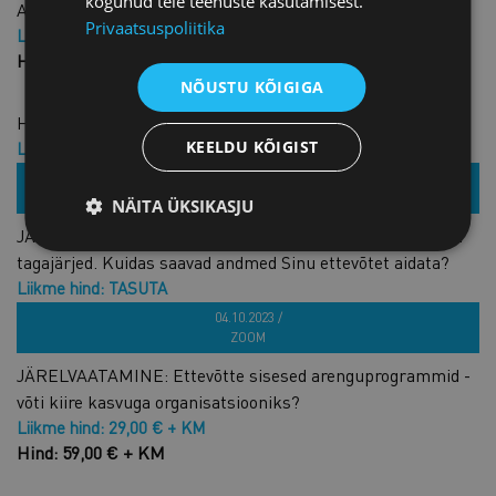
kogunud teie teenuste kasutamisest.
Ameerika suurimas riigis
Privaatsuspoliitika
Liikme hind: TASUTA
Hind: TASUTA
NÕUSTU KÕIGIGA
Hongkong kui e-kaubanduse keskus
KEELDU KÕIGIST
Liikme hind: TASUTA
Hind: TASUTA
12.04.2022 /
Zoom
NÄITA ÜKSIKASJU
JÄRELVAATAMINE: Sõda Ukrainas ja selle majanduslikud
tagajärjed. Kuidas saavad andmed Sinu ettevõtet aidata?
Liikme hind: TASUTA
Hind: TASUTA
04.10.2023 /
ZOOM
JÄRELVAATAMINE: Ettevõtte sisesed arenguprogrammid -
võti kiire kasvuga organisatsiooniks?
Liikme hind: 29,00 € + KM
Hind: 59,00 € + KM