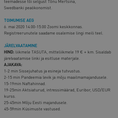
teemadesse tõi selgust Tõnu Mertsina,
Swedbanki peaökonomist.
TOIMUMISE AEG
6. mai 2020 14.00-15.00 Zoomi keskkonnas.
Registreerunutele saadame osalemise lingi meili teel.
JÄRELVAATAMINE
HIND:
liikmele TASUTA, mitteliikmele 19 € + km. Sisaldab
järelvaatamise linki ja esitluse materjale.
AJAKAVA:
1-2 min Sissejuhatus ja esineja tutvustus.
2-15 min Pandeemia levik ja mõju maailmamajandusele.
15-19min Naftahinnad.
19-25min Aktsiaturud, intressimäärad, Euribor, USD/EUR
kurss.
25-45min Mõju Eesti majandusele.
45-59min Küsimuste vastused.