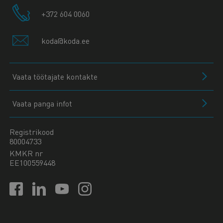
+372 604 0060
koda@koda.ee
Vaata töötajate kontakte
Vaata panga infot
Registrikood
80004733
KMKR nr
EE100559448