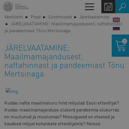
Liigu
Toggle
edasi
navigation
Veebileht
Pood
Sündmused
Järelvaatamine
põhisisu
LANG
JÄRELVAATAMINE: Maailmamajandusest, naftahinnast
juurde
SWIT
ja pandeemiast Tõnu Mertsinaga
Ostukor
0
JÄRELVAATAMINE:
Maailmamajandusest,
naftahinnast ja pandeemiast Tõnu
Mertsinaga
Kuidas nafta maailmaturu hind mõjutab Eesti ettevõtjat?
Kuidas maailmamajanduse olukord pandeemia olukorras
on muutunud ja muutumas? Missugused on otsesed ja
kaudsed mõjud kohalikele ettevõtjatele? Neisse