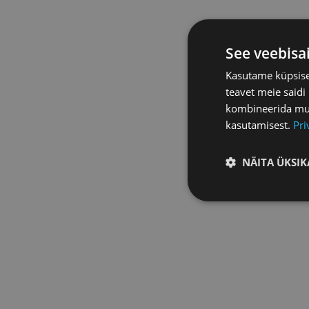
See veebisa
Kasutame küpsisei
teavet meie saidi
kombineerida muu 
kasutamisest.
Pri
NÄITA ÜKSIK