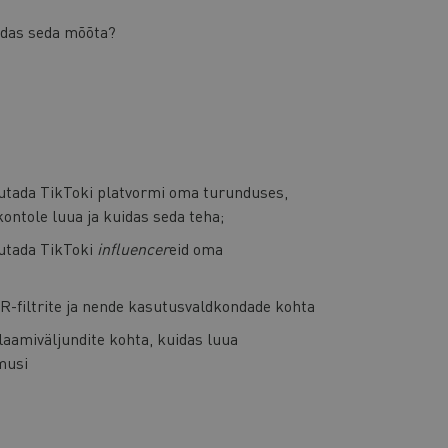
uidas seda mõõta?
utada TikToki platvormi oma turunduses,
ontole luua ja kuidas seda teha;
utada TikToki
influencer
eid oma
-filtrite ja nende kasutusvaldkondade kohta
aamiväljundite kohta, kuidas luua
musi