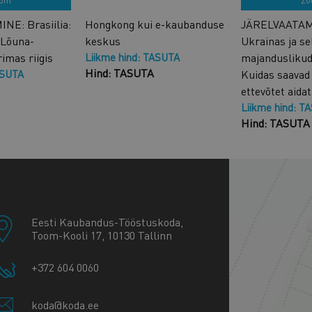
om
Zo
E: Brasiilia:
Hongkong kui e-kaubanduse
JÄRELVAATAM
 Lõuna-
keskus
Ukrainas ja se
imas riigis
Liikme hind: TASUTA
majanduslikud 
Hind: TASUTA
ASUTA
Kuidas saavad
ettevõtet aida
Liikme hind: T
Hind: TASUTA
+
−
Eesti Kaubandus-Tööstuskoda,
Toom-Kooli 17, 10130 Tallinn
+372 604 0060
koda@koda.ee