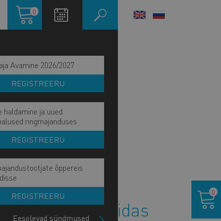
Ostukorv
0
LANGUAGE
SWITCHER
aja Avamine 2026/2027
REGISTREERU
e haldamine ja uued
malused ringmajanduses
REGISTREERU
ajandustootjate õppereis
disse
okis - kuidas ja kellele?
Ostukor
0
REGISTREERU
 TikTokis - kuidas
Eesolevad sündmused