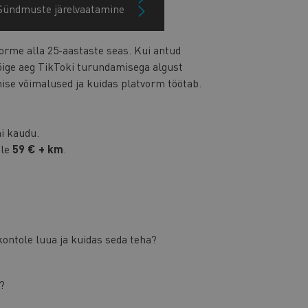
Sündmuste järelvaatamine
orme alla 25-aastaste seas. Kui antud
õige aeg TikToki turundamisega algust
ise võimalused ja kuidas platvorm töötab.
mi kaudu.
ele
59 € + km
.
kontole luua ja kuidas seda teha?
a?