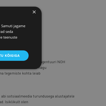
×
s. Samuti jagame
vad seda
ie teenuste
U KÕIGIGA
tikumi fookusega turundusagentuuri NOH
meid tuntud ettevõtteid nagu
ema tegemiste kohta leiab
sti abi sotsiaalmeedia turundusega alustajatele
d. Isiklikult olen