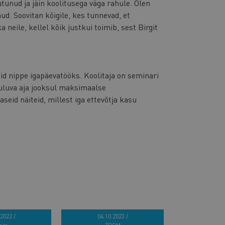
unud ja jäin koolitusega väga rahule. Olen
d. Soovitan kõigile, kes tunnevad, et
a neile, kellel kõik justkui toimib, sest Birgit
äid nippe igapäevatööks. Koolitaja on seminari
uluva aja jooksul maksimaalse
seid näiteid, millest iga ettevõtja kasu
2022 /
04.10.2023 /