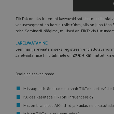
TikTok on üks kiiremini kasvavaid sotsiaalmeedia platv
vanusesegment on ka sinu sihtrühm, siis on juba täna 
teha. Seminaril räägime, millised on TikTokis turundam
JÄRELVAATAMINE
Seminari järelvaatamiseks registreeri end alloleva vor
Järelvaatamise hind liikmele on
29 € + km
, mitteliikm
Osalejad saavad teada:
Missugust bränditud sisu saab TikTokis ettevõtte 
Kuidas kasutada TikToki influencereid?
Mis on bränditud AR-filtrid ja kuidas neid kasutad
Mis on TikTokis reklaamimine?