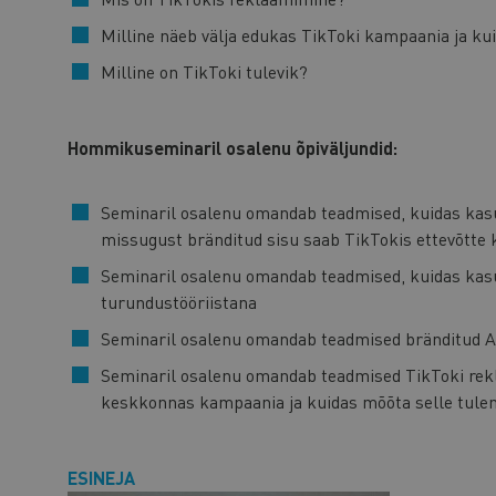
Milline näeb välja edukas TikToki kampaania ja k
Milline on TikToki tulevik?
Hommikuseminaril osalenu õpiväljundid:
Seminaril osalenu omandab teadmised, kuidas kas
missugust bränditud sisu saab TikTokis ettevõtte k
Seminaril osalenu omandab teadmised, kuidas kas
turundustööriistana
Seminaril osalenu omandab teadmised bränditud AR
Seminaril osalenu omandab teadmised TikToki rekl
keskkonnas kampaania ja kuidas mõõta selle tule
ESINEJA