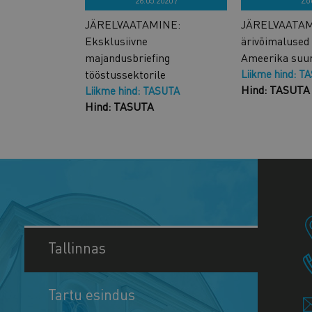
26.05.2020 /
Zo
JÄRELVAATAMINE:
JÄRELVAATAMIN
Eksklusiivne
ärivõimalused
majandusbriefing
Ameerika suur
tööstussektorile
Liikme hind: T
Hind: TASUTA
Liikme hind: TASUTA
Hind: TASUTA
Tallinnas
Tartu esindus