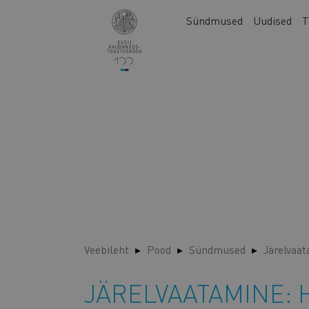
Liigu
Main
Sündmused
Uudised
T
edasi
navigation
põhisisu
juurde
Veebileht
Pood
Sündmused
Järelvaa
JÄRELVAATAMINE: Ho