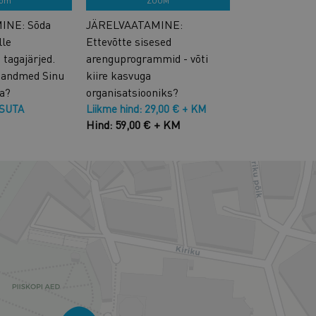
om
ZOOM
INE: Sõda
JÄRELVAATAMINE:
lle
Ettevõtte sisesed
tagajärjed.
arenguprogrammid - võti
 andmed Sinu
kiire kasvuga
ta?
organisatsiooniks?
ASUTA
Liikme hind: 29,00 € + KM
Hind: 59,00 € + KM