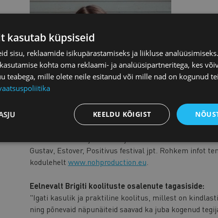
it kasutab küpsiseid
d sisu, reklaamide isikupärastamiseks ja liikluse analüüsimisek
 kasutamise kohta oma reklaami- ja analüüsipartneritega, kes või
teabega, mille olete neile esitanud või mille nad on kogunud te
vaatsuspoliitika
ASJU
KEELDU KÕIGIST
NÕUST
Birgit Karus
Birgit on sotsiaalmeedia turunduse ekspert ning Bal
Production asutaja. 4 aasta jooksul on nad aidanud mit
Gustav, Estover, Positivus festival jpt. Rohkem infot t
kodulehelt
www.nohproduction.eu
.
Eelnevalt Brigiti koolituste osalenute tagasiside:
"Igati kasulik ja praktiline koolitus, millest on kindla
ning põnevaid näpunäiteid saavad ka juba kogenud tegija