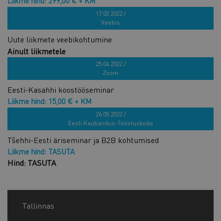
Liikme hind: 299,00 € + KM
Hind: 599,00 € + KM
17.03.2022 /
Veebis
Uute liikmete veebikohtumine
Ainult liikmetele
Liikme hind: TASUTA
25.04.2022 /
Zoom
Eesti-Kasahhi koostööseminar
Liikme hind: 15,00 € + KM
Hind: 30,00 € + KM
26.05.2022 /
Eesti Kaubandus-Tööstuskoda
Tšehhi-Eesti äriseminar ja B2B kohtumised
Liikme hind: TASUTA
Hind: TASUTA
Tallinnas