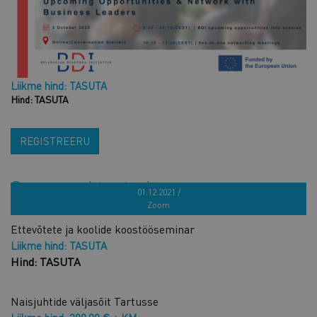
Liikme hind: TASUTA
Hind: TASUTA
REGISTREERU
Sarnased tooted
01.12.2021 /
Zoom
Ettevõtete ja koolide koostööseminar
Liikme hind: TASUTA
Hind: TASUTA
Naisjuhtide väljasõit Tartusse