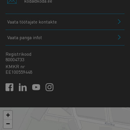
koda@koda.ee
Vaata töötajate kontakte
Vaata panga infot
Registrikood
80004733
KMKR nr
EE100559448
+
−