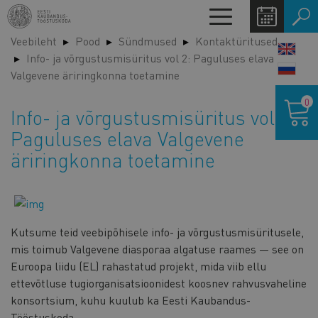
Liigu
Toggle
edasi
navigation
Veebileht
Pood
Sündmused
Kontaktüritused
põhisisu
LANG
Info- ja võrgustusmisüritus vol 2: Paguluses elava
juurde
SWIT
Valgevene äriringkonna toetamine
Ostukor
0
Info- ja võrgustusmisüritus vol 2:
Paguluses elava Valgevene
äriringkonna toetamine
Kutsume teid veebipõhisele info- ja võrgustusmisüritusele,
mis toimub Valgevene diasporaa algatuse raames — see on
Euroopa liidu (EL) rahastatud projekt, mida viib ellu
ettevõtluse tugiorganisatsioonidest koosnev rahvusvaheline
konsortsium, kuhu kuulub ka Eesti Kaubandus-
Tööstuskoda.