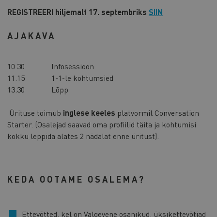
REGISTREERI hiljemalt 17. septembriks
SIIN
AJAKAVA
10.30
Infosessioon
11.15
1-1-le kohtumsied
13.30
Lõpp
Ürituse toimub
inglese keeles
platvormil Conversation
Starter. (Osalejad saavad oma profiilid täita ja kohtumisi
kokku leppida alates 2 nädalat enne üritust).
KEDA OOTAME OSALEMA?
Ettevõtted, kel on Valgevene osanikud, üksikettevõtjad