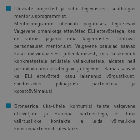
Ülevaate projektist ja selle tegevustest, sealhulgas
mentorlusprogrammist.
Mentorprogramm ühendab paguluses tegutsevad
Valgevene omanikega ettevõtted ELi ettevõtetega, kes
on valmis jagama oma kogemustest lähtuvat
personaalset mentorlust. Valgevene osalejad saavad
kasu individuaalsest juhendamisest, mis keskendub
konkreetsetele ärilistele väljakutsetele, aidates neil
parandada oma strateegiaid ja tegevust. Samas saavad
ka ELi ettevõtted kasu laienenud võrgustikust,
soodustades pikaajalisi partnerlusi ja
koostöövõimalusi.
Broneerida üks-ühele kohtumisi teiste valgevene
ettevõtjate ja Euroopa partneritega, et luua
väärtuslikke kontakte ja leida võimalikke
koostööpartnereid tulevikuks.