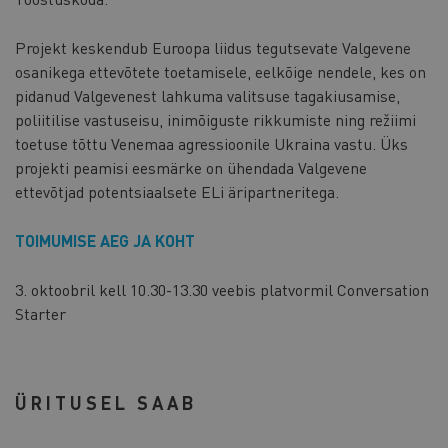
Projekt keskendub Euroopa liidus tegutsevate Valgevene
osanikega ettevõtete toetamisele, eelkõige nendele, kes on
pidanud Valgevenest lahkuma valitsuse tagakiusamise,
poliitilise vastuseisu, inimõiguste rikkumiste ning režiimi
toetuse tõttu Venemaa agressioonile Ukraina vastu. Üks
projekti peamisi eesmärke on ühendada Valgevene
ettevõtjad potentsiaalsete ELi äripartneritega.
TOIMUMISE AEG JA KOHT
3. oktoobril kell 10.30-13.30 veebis platvormil Conversation
Starter
ÜRITUSEL SAAB