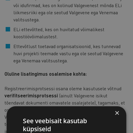
või idufirmad, kes on kolinud Valgevenest mõnda ELi
liikmesriiki ega ole seotud Valgevene ega Venemaa
valitsustega.
ELi ettevõtted, kes on huvitatud võimalikest
koostöövõimalustest.
Ettevõtlust toetavad organisatsioonid, kes tunnevad
huvi projekti teemade vastu ega ole seotud Valgevene
ega Venemaa valitsustega.
Oluline lisatingimus osalemise kohta:
Registreerimisprotsessi osana oleme kasutusele võtnud
verifitseerimisprotsessi
(ainult Valgevene isikut
tõendavat dokumenti omavatele osalejatele), tagamaks, et
osalejad on kooskõlas projekti demokraatlike väärtustega.
×
Verifitseerimine aitab kinnitada, et Valgevene isikut
See veebisait kasutab
tõendava dokumendiga osalejad jagavad demokraatia,
küpsiseid
inimõiguste ja õigusriigi põhimõtteid.