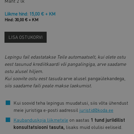
Maht
2 lk
Liikme hind: 15,00 € + KM
Hind: 30,00 € + KM
LISA OSTUKORVI
Lepingu fail edastatakse Teile automaatselt, kui olete ostu
eest tasunud krediitkaardi või pangalingiga, arve saadame
ostu alusel hiljem.
Kui soovite ostu eest tasuda
arve alusel pangaülekandega,
siis saadame faili peale makse laekumist.
Kui soovid teha lepingus muudatusi, siis võta ühendust
meie juristiga e-posti aadressil
juristid@koda.ee
Kaubanduskoja liikmetele
on aastas
1 tund juriidilist
konsultatsiooni tasuta,
lisaks muid olulisi eeliseid.