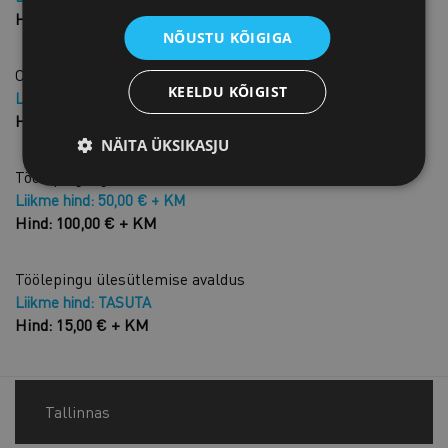
Hind: 20,00 € + KM
NÕUSTU KÕIGIGA
Osalise tööajaga tööleping
KEELDU KÕIGIST
Liikme hind: TASUTA
Hind: 25,00 € + KM
NÄITA ÜKSIKASJU
Tööleping inglise keeles
Liikme hind: 50,00 € + KM
Hind: 100,00 € + KM
Töölepingu ülesütlemise avaldus
Liikme hind: TASUTA
Hind: 15,00 € + KM
Tallinnas