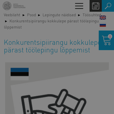
Liigu
Toggle
edasi
navigation
Veebileht
Pood
Lepingute näidised
Töösuhted
põhisisu
LANG
Konkurentsipiirangu kokkulepe pärast töölepingu
juurde
SWIT
lõppemist
Ostukor
0
Konkurentsipiirangu kokkulepe
pärast töölepingu lõppemist