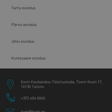
Tartu esindus
Pärnu esindus
Jõhvi esindus
Kuressaare esindus
Eesti Kaubandus-Tööstuskoda, Toom-Kooli 17,
10130 Tallinn
+372 604 0060
koda@koda.ee