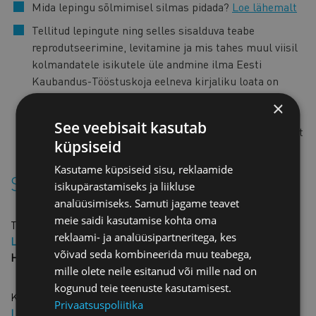
Mida lepingu sõlmimisel silmas pidada?
Loe lähemalt
Tellitud lepingute ning selles sisalduva teabe
reprodutseerimine, levitamine ja mis tahes muul viisil
kolmandatele isikutele üle andmine ilma Eesti
Kaubandus-Tööstuskoja eelneva kirjaliku loata on
keelatud. Lepingu tellijal on lubatud lepingu sisu
×
avaldada üksnes isikutele, kellega lepingu tellija
See veebisait kasutab
käesolevat lepingupõhja aluseks võttes soovib lepingut
küpsiseid
sõlmida.
Kasutame küpsiseid sisu, reklaamide
Sarnased tooted
isikupärastamiseks ja liikluse
analüüsimiseks. Samuti jagame teavet
meie saidi kasutamise kohta oma
Tähtajatu tööleping vene keeles
reklaami- ja analüüsipartneritega, kes
Liikme hind: 50,00 € + KM
võivad seda kombineerida muu teabega,
Hind: 100,00 € + KM
mille olete neile esitanud või mille nad on
kogunud teie teenuste kasutamisest.
Koolituskulude hüvitamise kokkulepe
Privaatsuspoliitika
Liikme hind: TASUTA