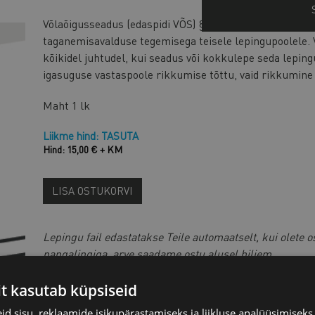
Võlaõigusseadus (edaspidi VÕS) § 188 lg 1 kohaselt või
taganemisavalduse tegemisega teisele lepingupoolele. 
kõikidel juhtudel, kui seadus või kokkulepe seda lepin
igasuguse vastaspoole rikkumise tõttu, vaid rikkumine
Maht
1 lk
Liikme hind: TASUTA
Hind: 15,00 € + KM
LISA OSTUKORVI
Lepingu fail edastatakse Teile automaatselt, kui olete o
pangalingiga, arve saadame ostu alusel hiljem.
Kui soovite ostu eest tasuda
arve alusel pangaülekande
it kasutab küpsiseid
Kui soovid teha lepingus muudatusi, siis võta ühend
d sisu, reklaamide isikupärastamiseks ja liikluse analüüsimisek