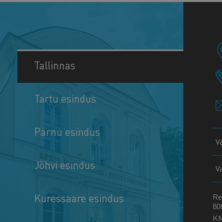
Tallinnas
Tartu esindus
Pärnu esindus
V
Jõhvi esindus
V
Kuressaare esindus
Re
80
K