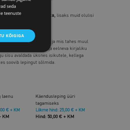
vad seda
ie teenuste
list konsultatsiooni tasuta,
lisaks muid olulisi
alt
U KÕIGIGA
rodutseerimine, levitamine ja mis tahes muul
ti Kaubandus-Tööstuskoja eelneva kirjaliku
gu sisu avaldada üksnes isikutele, kellega
tes soovib lepingut sõlmida.
 laenu
Käendusleping üüri
tagamiseks
,00 € + KM
Liikme hind: 25,00 € + KM
 + KM
Hind: 50,00 € + KM