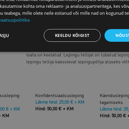
aadressil
juristid@koda.ee
 kasutamise kohta oma reklaami- ja analüüsipartneritega, kes või
teabega, mille olete neile esitanud või mille nad on kogunud te
Kaubanduskoja liikmetele
on aastas
1 tund juriidi
vaatsuspoliitika
eeliseid.
Mida lepingu sõlmimisel silmas pidada?
Loe lähem
ASJU
KEELDU KÕIGIST
NÕUST
Tellitud lepingute ning selles sisalduva teabe rep
viisil kolmandatele isikutele üle andmine ilma Ees
loata on keelatud. Lepingu tellijal on lubatud lepin
lepingu tellija käesolevat lepingupõhja aluseks võt
lsusleping
Konfidentsiaalsusleping
Käendusleping
Liikme hind: 25,00 € + KM
tagamiseks
Hind: 50,00 € + KM
,00 € + KM
Liikme hind: 25
 + KM
Hind: 50,00 €