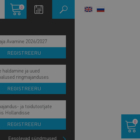
Ostukorv
0
LANGUAGE
SWITCHER
aja Avamine 2026/2027
REGISTREERU
e haldamine ja uued
malused ringmajanduses
REGISTREERU
ajandus- ja toidutootjate
is Hollandisse
Ostukor
0
REGISTREERU
Eesolevad sündmused