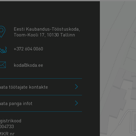
+
−
Eesti Kaubandus-Tööstuskoda,
Toom-Kooli 17, 10130 Tallinn
+372 604 0060
koda@koda.ee
aata töötajate kontakte
aata panga infot
gistrikood
004733
MKR nr