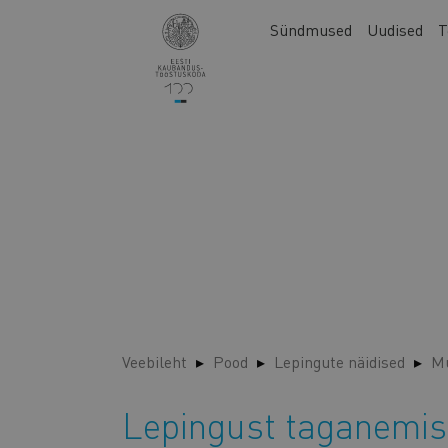
Liigu
Main
Sündmused
Uudised
T
edasi
navigation
põhisisu
juurde
Veebileht
Pood
Lepingute näidised
Mu
Lepingust taganemis