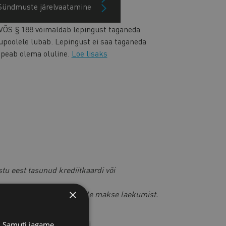
Sündmuste järelvaatamine
b lepingupool taganeda lepingust
VÕS § 188 võimaldab lepingust taganeda
gupoolele lubab. Lepingust ei saa taganeda
 peab olema oluline.
Loe lisaks
stu eest tasunud krediitkaardi või
×
ga,
siis saadame faili peale makse laekumist.
ust meie juristiga e-posti
s. Samuti jagame