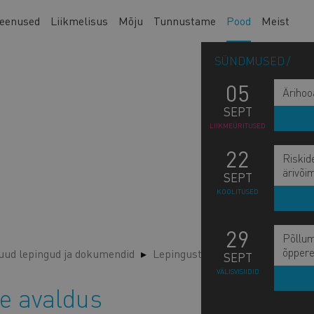
eenused
Liikmelisus
Mõju
Tunnustame
Pood
Meist
SÜNDMUSED
05
Ärihoo
SEPT
LIIKMEÜRITUSED
22
Riskid
ärivõi
SEPT
KOOLITUSED
29
Põllum
õppere
ud lepingud ja dokumendid
Lepingust taganemise avaldus
SEPT
VÄLISVISIIDID
e avaldus