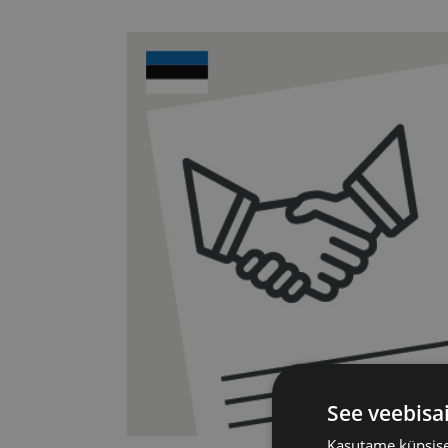
See veebisa
Kasutame küpsisei