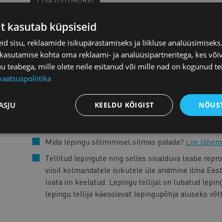
LISA OSTUKORVI
it kasutab küpsiseid
Lepingu fail edastatakse Teile automaatselt, kui olete o
d sisu, reklaamide isikupärastamiseks ja liikluse analüüsimisek
pangalingiga, arve saadame ostu alusel hiljem.
 kasutamise kohta oma reklaami- ja analüüsipartneritega, kes või
Kui soovite ostu eest tasuda
arve alusel pangaülekande
teabega, mille olete neile esitanud või mille nad on kogunud te
vaatsuspoliitika
Kui soovid teha lepingus muudatusi, siis võta ühend
aadressil
juristid@koda.ee
ASJU
KEELDU KÕIGIST
NÕUST
Kaubanduskoja liikmetele
on aastas
1 tund juriidi
eeliseid.
Mida lepingu sõlmimisel silmas pidada?
Loe lähem
Tellitud lepingute ning selles sisalduva teabe rep
viisil kolmandatele isikutele üle andmine ilma Ees
loata on keelatud. Lepingu tellijal on lubatud lepin
lepingu tellija käesolevat lepingupõhja aluseks võt