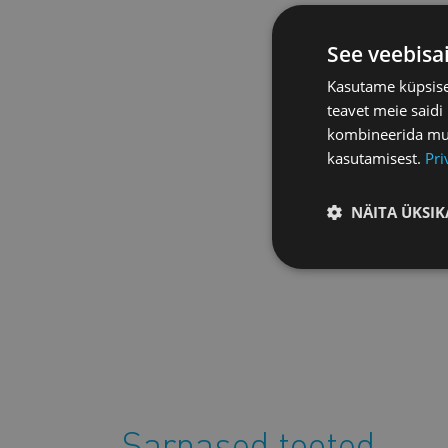
See veebisa
Kasutame küpsisei
teavet meie saidi
kombineerida muu 
kasutamisest.
Pri
NÄITA ÜKSIK
Sarnased tooted