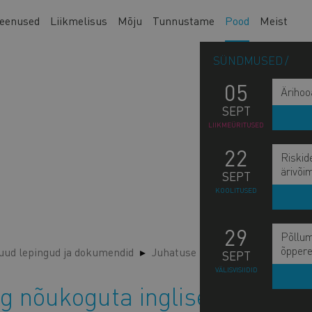
eenused
Liikmelisus
Mõju
Tunnustame
Pood
Meist
SÜNDMUSED
05
Ärihoo
SEPT
LIIKMEÜRITUSED
22
Riskid
ärivõi
SEPT
KOOLITUSED
29
Põllum
õppere
ud lepingud ja dokumendid
Juhatuse liikme leping nõukoguta
SEPT
VÄLISVISIIDID
ng nõukoguta inglise keeles