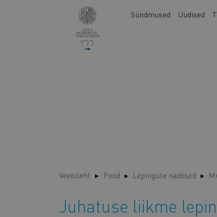
Liigu
Main
Sündmused
Uudised
T
edasi
navigation
põhisisu
juurde
Veebileht
Pood
Lepingute näidised
Mu
Juhatuse liikme lepi