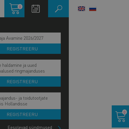
Ostukorv
0
LANGUAGE
SWITCHER
aja Avamine 2026/2027
REGISTREERU
e haldamine ja uued
malused ringmajanduses
REGISTREERU
ajandus- ja toidutootjate
is Hollandisse
 inglise keeles
Ostukor
0
REGISTREERU
Eesolevad sündmused