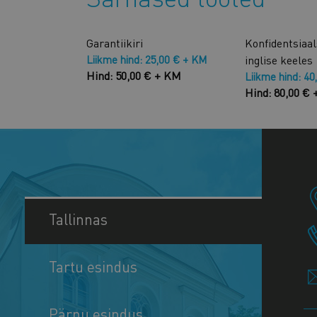
Garantiikiri
Konfidentsiaa
Liikme hind: 25,00 € + KM
inglise keeles
Hind: 50,00 € + KM
Liikme hind: 40
Hind: 80,00 €
Tallinnas
Tartu esindus
Pärnu esindus