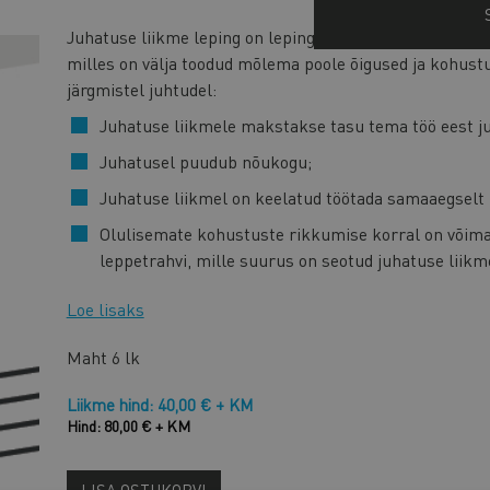
Juhatuse liikme leping on leping, mis sõlmitakse juriidil
milles on välja toodud mõlema poole õigused ja kohust
järgmistel juhtudel:
Juhatuse liikmele makstakse tasu tema töö eest j
Juhatusel puudub nõukogu;
Juhatuse liikmel on keelatud töötada samaaegselt 
Olulisemate kohustuste rikkumise korral on võima
leppetrahvi, mille suurus on seotud juhatuse liikm
Loe lisaks
Maht
6 lk
Liikme hind: 40,00 € + KM
Hind: 80,00 € + KM