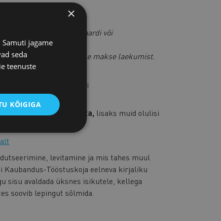
×
stu eest tasunud krediitkaardi või
s. Samuti jagame
vad seda
ga,
siis saadame faili peale makse laekumist.
ie teenuste
ust meie juristiga e-posti
U KÕIGIGA
list konsultatsiooni tasuta,
lisaks muid olulisi
alt
rodutseerimine, levitamine ja mis tahes muul
ti Kaubandus-Tööstuskoja eelneva kirjaliku
gu sisu avaldada üksnes isikutele, kellega
tes soovib lepingut sõlmida.