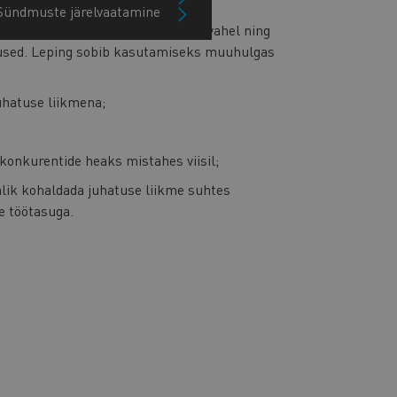
Sündmuste järelvaatamine
ise isiku ja selle juhatuse liikme vahel ning
used.
Leping sobib kasutamiseks muuhulgas
uhatuse liikmena;
konkurentide heaks mistahes viisil;
lik kohaldada juhatuse liikme suhtes
e töötasuga.