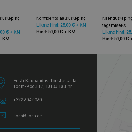
lsusleping
Konfidentsiaalsusleping
Käendusleping
Liikme hind: 25,00 € + KM
tagamiseks
Hind: 50,00 € + KM
,00 € + KM
Liikme hind: 25
 + KM
Hind: 50,00 €
+
−
Eesti Kaubandus-Tööstuskoda,
Toom-Kooli 17, 10130 Tallinn
+372 604 0060
koda@koda.ee