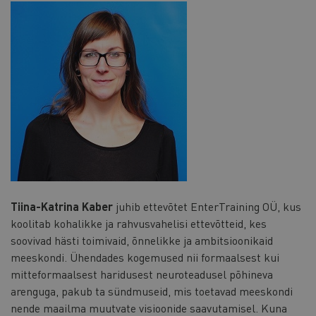
Tiina-Katrina Kaber
juhib ettevõtet EnterTraining OÜ, kus
koolitab kohalikke ja rahvusvahelisi ettevõtteid, kes
soovivad hästi toimivaid, õnnelikke ja ambitsioonikaid
meeskondi. Ühendades kogemused nii formaalsest kui
mitteformaalsest haridusest neuroteadusel põhineva
arenguga, pakub ta sündmuseid, mis toetavad meeskondi
nende maailma muutvate visioonide saavutamisel. Kuna