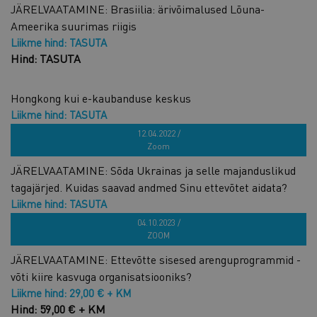
JÄRELVAATAMINE: Brasiilia: ärivõimalused Lõuna-
Ameerika suurimas riigis
Liikme hind: TASUTA
Hind: TASUTA
Hongkong kui e-kaubanduse keskus
Liikme hind: TASUTA
Hind: TASUTA
12.04.2022 /
Zoom
JÄRELVAATAMINE: Sõda Ukrainas ja selle majanduslikud
tagajärjed. Kuidas saavad andmed Sinu ettevõtet aidata?
Liikme hind: TASUTA
Hind: TASUTA
04.10.2023 /
ZOOM
JÄRELVAATAMINE: Ettevõtte sisesed arenguprogrammid -
võti kiire kasvuga organisatsiooniks?
Liikme hind: 29,00 € + KM
Hind: 59,00 € + KM