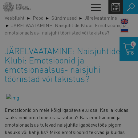
Liigu
Toggle
edasi
navigation
Veebileht
Pood
Sündmused
Järelvaatamine
põhisisu
LANG
JÄRELVAATAMINE: Naisjuhtide Klubi: Emotsioonid ja
juurde
SWIT
emotsionaalsus- naisjuhi tööriistad või takistus?
Ostukor
0
JÄRELVAATAMINE: Naisjuhtide
Klubi: Emotsioonid ja
emotsionaalsus- naisjuhi
tööriistad või takistus?
Emotsioonid on meie kõigi igapäeva elu osa. Kas ja kuidas
saaks neid oma tööelus kasutada? Kas emotsioonid ja
emotsionaalsus tulevad naisjuhile igapäevatöös pigem
kasuks või kahjuks? Miks emotsioonid tekivad ja kuidas