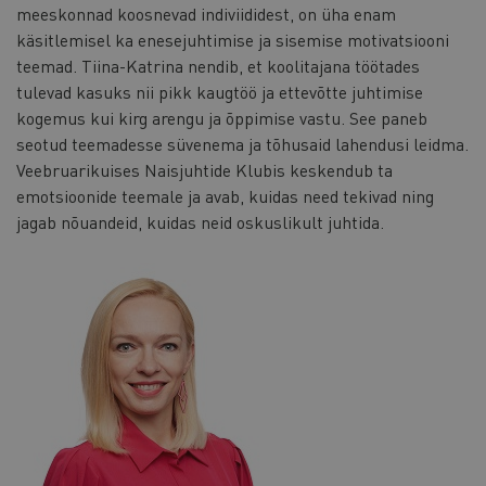
meeskonnad koosnevad indiviididest, on üha enam
käsitlemisel ka enesejuhtimise ja sisemise motivatsiooni
teemad. Tiina-Katrina nendib, et koolitajana töötades
tulevad kasuks nii pikk kaugtöö ja ettevõtte juhtimise
kogemus kui kirg arengu ja õppimise vastu. See paneb
seotud teemadesse süvenema ja tõhusaid lahendusi leidma.
Veebruarikuises Naisjuhtide Klubis keskendub ta
emotsioonide teemale ja avab, kuidas need tekivad ning
jagab nõuandeid, kuidas neid oskuslikult juhtida.