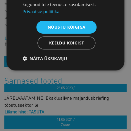
emotsioonide teemale nii isiklike kui ka naisjuhtidest
kogunud teie teenuste kasutamisest.
kolleegide kogemuste ja pilgu läbi. Räägib lugusid ning
Privaatsuspoliitika
pakub kogemusel tuginevaid nõuandeid emotsioonide
kasutamisest meeskondade juhtimisel.
NÕUSTU KÕIGIGA
Liikme hind: 9,00 € + KM
KEELDU KÕIGIST
Hind: 19,00 € + KM
NÄITA ÜKSIKASJU
REGISTREERU
Sarnased tooted
26.05.2020 /
JÄRELVAATAMINE: Eksklusiivne majandusbriefing
tööstussektorile
Liikme hind: TASUTA
Hind: TASUTA
11.05.2021 /
Zoom