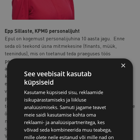
Epp Sillaste, KPMG personalijuht
Epul on kogemust personalijuhina 10 aasta jagu. Enne
seda oli teekond üsna mitmekesine (finants, müük,
teenindus), mis on toetanud teda praeguses töös
personalijuhina. KPMG-s on Epp toimetanud pea kaks
×
aastat. Tööpõld on lai ja mitmekesine, aga tema suureks
See veebisait kasutab
kireks ja fookusteemaks on tulemusjuhtimise kultuuri
küpsiseid
edendaja ja juhtide nõustaja roll inimestega seonduvalt. Ta
viib läbi ka juhtide kovisioone ja tegeleb töörahulolu,
Kasutame küpsiseid sisu, reklaamide
pühendumuse ning inimestevaheliste koostöösuhete
isikupärastamiseks ja liikluse
toetamise teemadega. Kui aega üle jääb, pakub kolleegidele
analüüsimiseks. Samuti jagame teavet
õnne- ja tantsukoolitusi. Epp huvitub ja innustub kõigest,
meie saidi kasutamise kohta oma
mis puudutab inimeseks olemist ja inimestevahelisi
reklaami- ja analüüsipartneritega, kes
suhteid.
võivad seda kombineerida muu teabega,
Veebruarikuises Naisjuhtide Klubis keskendub ta
mille olete neile esitanud või mille nad on