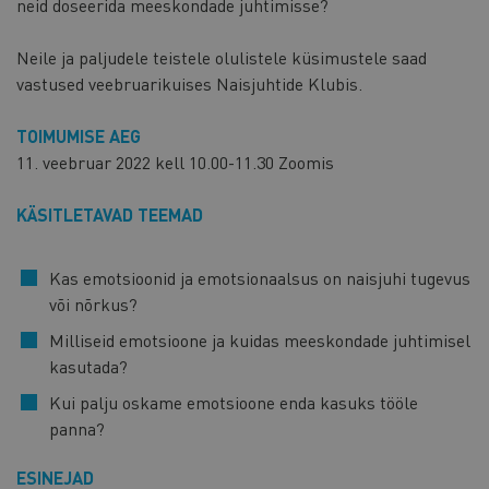
neid doseerida meeskondade juhtimisse?
Neile ja paljudele teistele olulistele küsimustele saad
vastused veebruarikuises Naisjuhtide Klubis.
TOIMUMISE AEG
11. veebruar 2022 kell 10.00-11.30 Zoomis
KÄSITLETAVAD TEEMAD
Kas emotsioonid ja emotsionaalsus on naisjuhi tugevus
või nõrkus?
Milliseid emotsioone ja kuidas meeskondade juhtimisel
kasutada?
Kui palju oskame emotsioone enda kasuks tööle
panna?
ESINEJAD