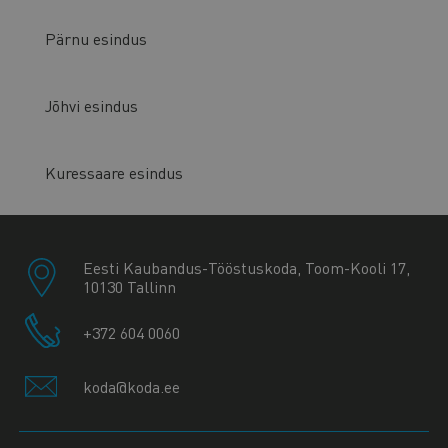
Pärnu esindus
Jõhvi esindus
Kuressaare esindus
Eesti Kaubandus-Tööstuskoda, Toom-Kooli 17,
10130 Tallinn
+372 604 0060
koda@koda.ee