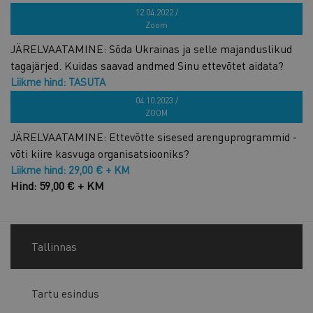
Hind: TASUTA
12.04.2022 /
Zoom
JÄRELVAATAMINE: Sõda Ukrainas ja selle majanduslikud
tagajärjed. Kuidas saavad andmed Sinu ettevõtet aidata?
Liikme hind: TASUTA
Hind: TASUTA
04.10.2023 /
ZOOM
JÄRELVAATAMINE: Ettevõtte sisesed arenguprogrammid -
võti kiire kasvuga organisatsiooniks?
Liikme hind: 29,00 € + KM
Hind: 59,00 € + KM
Tallinnas
Tartu esindus