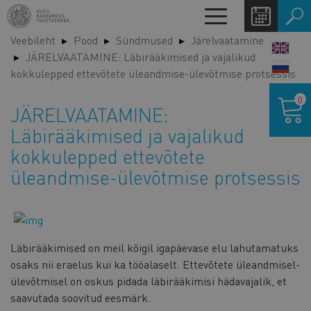
Liigu
Toggle
edasi
navigation
Veebileht
Pood
Sündmused
Järelvaatamine
põhisisu
LANG
JÄRELVAATAMINE: Läbirääkimised ja vajalikud
juurde
SWIT
kokkulepped ettevõtete üleandmise-ülevõtmise protsessis
Ostukor
0
JÄRELVAATAMINE:
Läbirääkimised ja vajalikud
kokkulepped ettevõtete
üleandmise-ülevõtmise protsessis
Läbirääkimised on meil kõigil igapäevase elu lahutamatuks
osaks nii eraelus kui ka tööalaselt. Ettevõtete üleandmisel-
ülevõtmisel on oskus pidada läbirääkimisi hädavajalik, et
saavutada soovitud eesmärk.