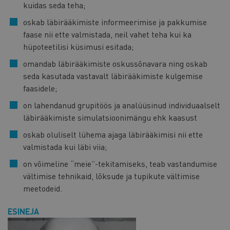
kuidas seda teha;
oskab läbirääkimiste informeerimise ja pakkumise
faase nii ette valmistada, neil vahet teha kui ka
hüpoteetilisi küsimusi esitada;
omandab läbirääkimiste oskussõnavara ning oskab
seda kasutada vastavalt läbirääkimiste kulgemise
faasidele;
on lahendanud grupitöös ja analüüsinud individuaalselt
läbirääkimiste simulatsioonimängu ehk kaasust
oskab oluliselt lühema ajaga läbirääkimisi nii ette
valmistada kui läbi viia;
on võimeline “meie”-tekitamiseks, teab vastandumise
vältimise tehnikaid, lõksude ja tupikute vältimise
meetodeid.
ESINEJA