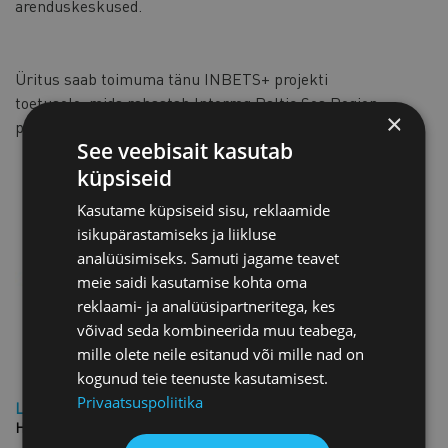
arenduskeskused.
Üritus saab toimuma tänu INBETS+ projekti
toetusele, mida rahastab Interreg Baltic Sea Region
×
programm.
See veebisait kasutab
küpsiseid
Kasutame küpsiseid sisu, reklaamide
isikupärastamiseks ja liikluse
analüüsimiseks. Samuti jagame teavet
meie saidi kasutamise kohta oma
reklaami- ja analüüsipartneritega, kes
võivad seda kombineerida muu teabega,
mille olete neile esitanud või mille nad on
kogunud teie teenuste kasutamisest.
Privaatsuspoliitika
Liikme hind: TASUTA
Hind: TASUTA