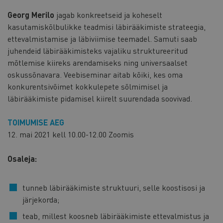
Georg Merilo
jagab konkreetseid ja koheselt
kasutamiskõlbulikke teadmisi läbirääkimiste strateegia,
ettevalmistamise ja läbiviimise teemadel. Samuti saab
juhendeid läbirääkimisteks vajaliku struktureeritud
mõtlemise kiireks arendamiseks ning universaalset
oskussõnavara. Veebiseminar aitab kõiki, kes oma
konkurentsivõimet kokkulepete sõlmimisel ja
läbirääkimiste pidamisel kiirelt suurendada soovivad.
TOIMUMISE AEG
12. mai 2021 kell 10.00-12.00 Zoomis
Osaleja:
tunneb läbirääkimiste struktuuri, selle koostisosi ja
järjekorda;
teab, millest koosneb läbirääkimiste ettevalmistus ja