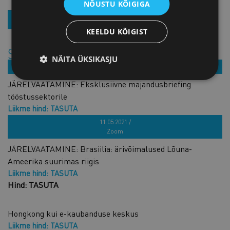
NÕUSTU KÕIGIGA
REGISTREERU
KEELDU KÕIGIST
Sarnased tooted
NÄITA ÜKSIKASJU
26.05.2020 /
JÄRELVAATAMINE: Eksklusiivne majandusbriefing
tööstussektorile
Liikme hind: TASUTA
Hind: TASUTA
11.05.2021 /
Zoom
JÄRELVAATAMINE: Brasiilia: ärivõimalused Lõuna-
Ameerika suurimas riigis
Liikme hind: TASUTA
Hind: TASUTA
Hongkong kui e-kaubanduse keskus
Liikme hind: TASUTA