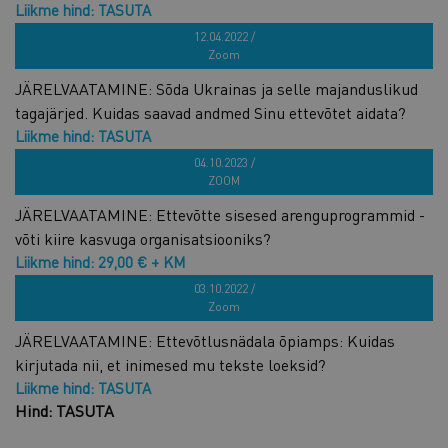
Liikme hind: TASUTA
Hind: TASUTA
12.04.2022 /
Zoom
JÄRELVAATAMINE: Sõda Ukrainas ja selle majanduslikud
tagajärjed. Kuidas saavad andmed Sinu ettevõtet aidata?
Liikme hind: TASUTA
Hind: TASUTA
04.10.2023 /
ZOOM
JÄRELVAATAMINE: Ettevõtte sisesed arenguprogrammid -
võti kiire kasvuga organisatsiooniks?
Liikme hind: 29,00 € + KM
Hind: 59,00 € + KM
03.10.2022 /
Zoom
JÄRELVAATAMINE: Ettevõtlusnädala õpiamps: Kuidas
kirjutada nii, et inimesed mu tekste loeksid?
Liikme hind: TASUTA
Hind: TASUTA