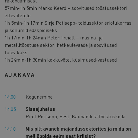
rakendamisest
57min-1h 5min Marko Keerd – soovitused tööstussektori
ettevõtetele
1h 5min-1h 17min Sirje Potisepp- toidusektor eriolukorras
ja sõnumid edaspidiseks
1h 17min-1h 24min Peter Treialt – masina- ja
metallitööstuse sektori hetkeülevaade ja soovitused
tulevikuks
1h 24min-1h 30min kokkuvõte, küsimused-vastused
AJAKAVA
14.00
Kogunemine
14.05
Sissejuhatus
Piret Potisepp, Eesti Kaubandus-Tööstuskoda
14.10
Mis pilt avaneb majandussektorites ja mida on
meil õppida eelmisest kriisist?