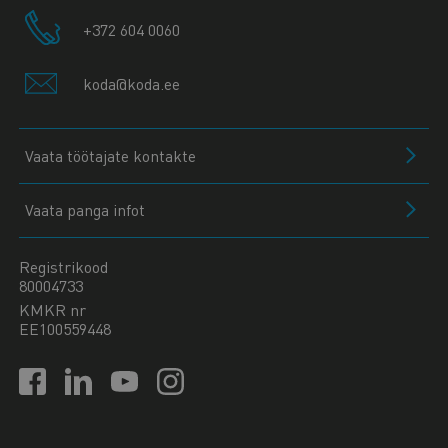
+372 604 0060
koda@koda.ee
Vaata töötajate kontakte
Vaata panga infot
Registrikood
80004733
KMKR nr
EE100559448