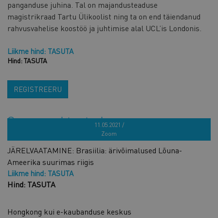
panganduse juhina. Tal on majandusteaduse
magistrikraad Tartu Ülikoolist ning ta on end täiendanud
rahvusvahelise koostöö ja juhtimise alal UCL’is Londonis.
Liikme hind: TASUTA
Hind: TASUTA
REGISTREERU
Sarnased tooted
11.05.2021 /
Zoom
JÄRELVAATAMINE: Brasiilia: ärivõimalused Lõuna-
Ameerika suurimas riigis
Liikme hind: TASUTA
Hind: TASUTA
Hongkong kui e-kaubanduse keskus