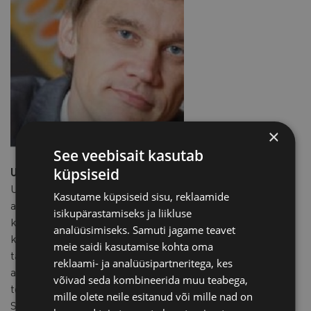
×
See veebisait kasutab
Urmas Simson, Swedbank
küpsiseid
Urmas on pikalt töötanud finantssektoris ja viimased 20
Kasutame küpsiseid sisu, reklaamide
aastat Swedbankis. Töökohad on olnud valdavalt
isikupärastamiseks ja liikluse
krediidiriskiga seotud, kuid on olnud ka 3 aastat
analüüsimiseks. Samuti jagame teavet
kapitaliturgudega seotud ameteid ja 2 aastat panga Balti
meie saidi kasutamise kohta oma
taseme finantsosakonnas, kus ülesandeks oli panga nii
reklaami- ja analüüsipartneritega, kes
avalike finantsaruannete kui sisemiste aruannete
võivad seda kombineerida muu teabega,
tegemine. Viimased 13 aastat on töö sisuks olnud
mille olete neile esitanud või mille nad on
Swedbanki Eesti krediidiportfelli arengute raporteerimine