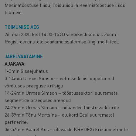
Masinatööstuse Liidu, Toiduliidu ja Keemiatööstuse Liidu
liikmeid.
TOIMUMISE AEG
26. mai 2020 kell 14.00-15.30 veebikeskkonnas Zoom.
Registreerunutele saadame osalemise lingi meili teel.
JÄRELVAATAMINE
AJAKAVA:
1-3min Sissejuhatus
3-14min Urmas Simson – eelmise kriisi õppetunnid
võrdluses praeguse kriisiga
14-24min Urmas Simson – tööstussektori suuremate
segmentide praegused arengud
24-26min Urmas Simson – nõuanded tööstussektorile
26-39min Tõnu Mertsina – olukord Eesi suurematel
partneritel
36-57min Kaarel Aus – ülevaade KREDEXi kriisimeetmete