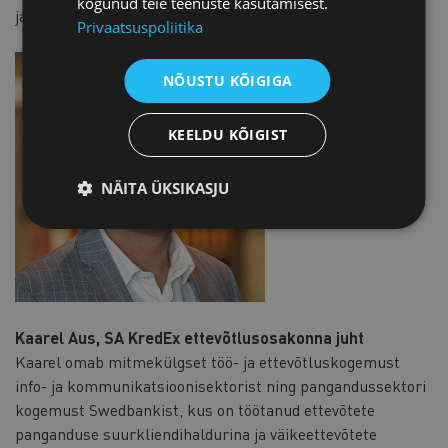
kogunud teie teenuste kasutamisest.
ja analüüsimine.
Privaatsuspoliitika
NÕUSTU KÕIGIGA
KEELDU KÕIGIST
NÄITA ÜKSIKASJU
Kaarel Aus, SA KredEx ettevõtlusosakonna juht
Kaarel omab mitmekülgset töö- ja ettevõtluskogemust
info- ja kommunikatsioonisektorist ning pangandussektori
kogemust Swedbankist, kus on töötanud ettevõtete
panganduse suurkliendihaldurina ja väikeettevõtete