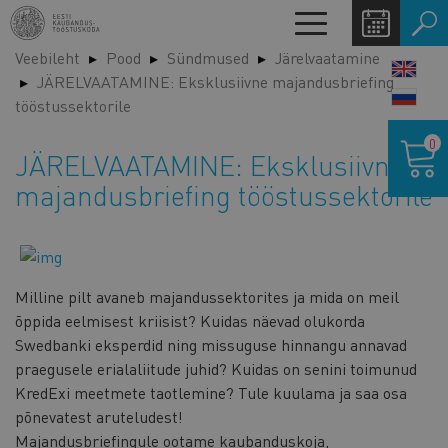
Liigu
Toggle
edasi
navigation
Veebileht
Pood
Sündmused
Järelvaatamine
põhisisu
LANG
JÄRELVAATAMINE: Eksklusiivne majandusbriefing
juurde
SWIT
tööstussektorile
Ostukor
0
JÄRELVAATAMINE: Eksklusiivne
majandusbriefing tööstussektorile
Milline pilt avaneb majandussektorites ja mida on meil
õppida eelmisest kriisist? Kuidas näevad olukorda
Swedbanki eksperdid ning missuguse hinnangu annavad
praegusele erialaliitude juhid? Kuidas on senini toimunud
KredExi meetmete taotlemine? Tule kuulama ja saa osa
põnevatest aruteludest!
Majandusbriefingule ootame kaubanduskoja,