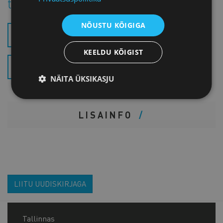
tutvuda siin:
NÕUSTU KÕIGIGA
EELNÕU (.PDF)
KEELDU KÕIGIST
SELETUSKIRI (.PDF)
NÄITA ÜKSIKASJU
LISAINFO
LIITU UUDISKIRJAGA
Tallinnas