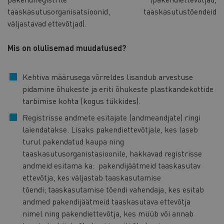
taaskasutusorganisatsioonid, taaskasutustõendeid
väljastavad ettevõtjad).
Mis on olulisemad muudatused?
Kehtiva määrusega võrreldes lisandub arvestuse
pidamine õhukeste ja eriti õhukeste plastkandekottide
tarbimise kohta (kogus tükkides).
Registrisse andmete esitajate (andmeandjate) ringi
laiendatakse. Lisaks pakendiettevõtjale, kes laseb
turul pakendatud kaupa ning
taaskasutusorganistasioonile, hakkavad registrisse
andmeid esitama ka: pakendijäätmeid taaskasutav
ettevõtja, kes väljastab taaskasutamise
tõendi; taaskasutamise tõendi vahendaja, kes esitab
andmed pakendijäätmeid taaskasutava ettevõtja
nimel ning pakendiettevõtja, kes müüb või annab