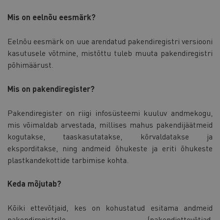
Mis on eelnõu eesmärk?
Eelnõu eesmärk on uue arendatud pakendiregistri versiooni
kasutusele võtmine, mistõttu tuleb muuta pakendiregistri
põhimäärust.
Mis on pakendiregister?
Pakendiregister on riigi infosüsteemi kuuluv andmekogu,
mis võimaldab arvestada, millises mahus pakendijäätmeid
kogutakse, taaskasutatakse, kõrvaldatakse ja
eksporditakse, ning andmeid õhukeste ja eriti õhukeste
plastkandekottide tarbimise kohta.
Keda mõjutab?
Kõiki ettevõtjaid, kes on kohustatud esitama andmeid
pakendiregistrile (pakendiettevõtjad,