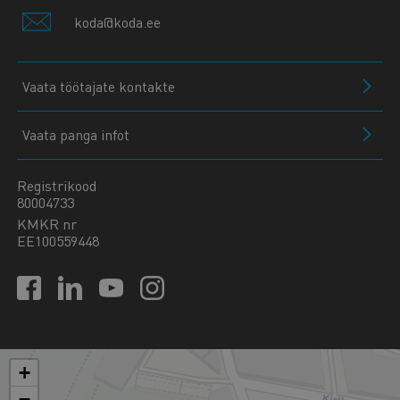
koda@koda.ee
Vaata töötajate kontakte
Vaata panga infot
Registrikood
80004733
KMKR nr
EE100559448
+
−