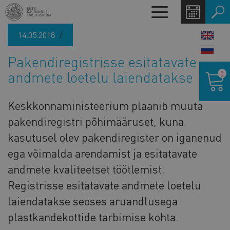
Liigu
Toggle
edasi
navigation
põhisisu
14.05.2018
LANG
juurde
SWIT
Pakendiregistrisse esitatavate
Ostukor
andmete loetelu laiendatakse
0
Keskkonnaministeerium plaanib muuta
pakendiregistri põhimääruset, kuna
kasutusel olev pakendiregister on iganenud
ega võimalda arendamist ja esitatavate
andmete kvaliteetset töötlemist.
Registrisse esitatavate andmete loetelu
laiendatakse seoses aruandlusega
plastkandekottide tarbimise kohta.