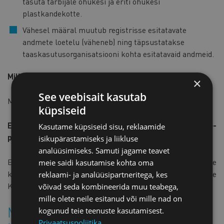
tasuta tarbijale õhukesi ja eriti õhukesi
plastkandekotte.
Vähesel määral muutub registrisse esitatavate
andmete loetelu (väheneb) ning täpsustatakse
taaskasutusorganisatsiooni kohta esitatavaid andmeid.
Millal määrus jõustub?
×
See veebisait kasutab
Määrus jõustub 2.septembril 2018.
küpsiseid
Ettevõtjate arvamused on oodatud hiljemalt 17.maiks e-
Kasutame küpsiseid sisu, reklaamide
posti aadressile
merike.koppel[at]koda.ee
.
isikupärastamiseks ja liikluse
analüüsimiseks. Samuti jagame teavet
Ettevõtjatelt laekunud tagasiside põhjal koostame
meie saidi kasutamise kohta oma
kaubanduskoja seisukoha, mille edastame
reklaami- ja analüüsipartneritega, kes
Keskkonnaministeeriumile.
võivad seda kombineerida muu teabega,
mille olete neile esitanud või mille nad on
Muudatustega saab lähemalt
kogunud teie teenuste kasutamisest.
Privaatsuspoliitika