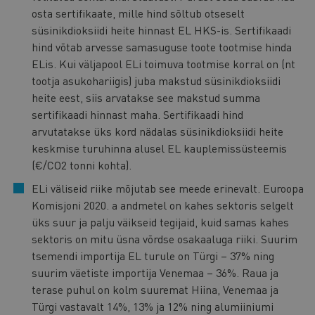
osta sertifikaate, mille hind sõltub otseselt
süsinikdioksiidi heite hinnast EL HKS-is. Sertifikaadi
hind võtab arvesse samasuguse toote tootmise hinda
ELis. Kui väljapool ELi toimuva tootmise korral on (nt
tootja asukohariigis) juba makstud süsinikdioksiidi
heite eest, siis arvatakse see makstud summa
sertifikaadi hinnast maha. Sertifikaadi hind
arvutatakse üks kord nädalas süsinikdioksiidi heite
keskmise turuhinna alusel EL kauplemissüsteemis
(€/CO2 tonni kohta).
ELi väliseid riike mõjutab see meede erinevalt. Euroopa
Komisjoni 2020. a andmetel on kahes sektoris selgelt
üks suur ja palju väikseid tegijaid, kuid samas kahes
sektoris on mitu üsna võrdse osakaaluga riiki. Suurim
tsemendi importija EL turule on Türgi – 37% ning
suurim väetiste importija Venemaa – 36%. Raua ja
terase puhul on kolm suuremat Hiina, Venemaa ja
Türgi vastavalt 14%, 13% ja 12% ning alumiiniumi