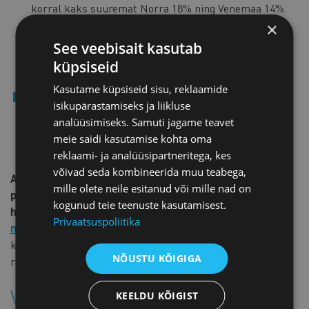
korral kaks suuremat Norra 18% ning Venemaa 14%.
Elektri puhul on suurim EL-i importija Venemaa,
×
kellele järgnevad Ukraina ning Põhja-Makedoonia.
See veebisait kasutab
Need andmed on toodud ELi kohta tervikuna, Eesti
küpsiseid
kohta andmed praegu puuduvad.
Kasutame küpsiseid sisu, reklaamide
Ettepanekuga hõlmatavates valdkondades on kavas
isikupärastamiseks ja liikluse
järk-järgult (10 aasta jooksul, aastaks 2035) kaotada
analüüsimiseks. Samuti jagame teavet
kasvuhoonegaaside lubatud heitkoguse ühikute tasuta
meie saidi kasutamise kohta oma
eraldamine EL ettevõtetele.
reklaami- ja analüüsipartneritega, kes
võivad seda kombineerida muu teabega,
Anna teada, mida arvad Euroopa Komisjoni süsiniku
mille olete neile esitanud või mille nad on
piirimeetme loomise ettepanekust. Tagasisidet ootan
kogunud teie teenuste kasutamisest.
hiljemalt 8. septembriks e-posti aadressile
Privaatsuspoliitika
marko[at]koda.ee
.
Ettevõtete tagasiside põhjal koostan
kaubanduskoja seisukoha, mille saadan
NÕUSTU KÕIGIGA
rahandusministeeriumile.
Vaata lisaks:
KEELDU KÕIGIST