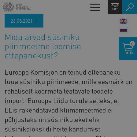
Liigu
Toggle
edasi
navigation
põhisisu
26.08.2021
LANG
juurde
SWIT
Mida arvad süsiniku
Ostukor
piirimeetme loomise
0
ettepanekust?
Euroopa Komisjon on teinud ettepaneku
luua süsiniku piirimeede, mille eesmärk on
rahaliselt koormata teatavate toodete
importi Euroopa Liidu turule selleks, et
ELis rakendatavad kliimameetmed ei
põhjustaks nn süsinikuleket ehk
süsinikdioksiidi heite kandumist