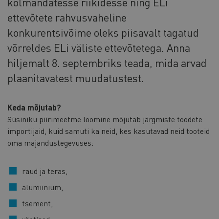
kolmandatesse riikidesse ning ELi
ettevõtete rahvusvaheline
konkurentsivõime oleks piisavalt tagatud
võrreldes ELi väliste ettevõtetega. Anna
hiljemalt 8. septembriks teada, mida arvad
plaanitavatest muudatustest.
Keda mõjutab?
Süsiniku piirimeetme loomine mõjutab järgmiste toodete
importijaid, kuid samuti ka neid, kes kasutavad neid tooteid
oma majandustegevuses:
raud ja teras,
alumiinium,
tsement,