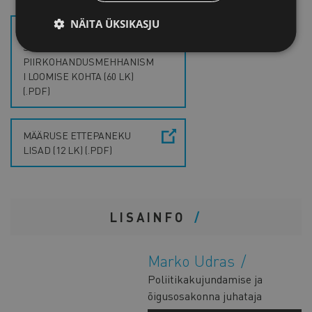
NÄITA ÜKSIKASJU
MÄÄRUSE ETTEPANEK
SÜSINIKDIOKSIIDI
PIIRKOHANDUSMEHHANISM
I LOOMISE KOHTA (60 LK)
(.PDF)
MÄÄRUSE ETTEPANEKU
LISAD (12 LK) (.PDF)
LISAINFO
Marko Udras
Poliitikakujundamise ja
õigusosakonna juhataja