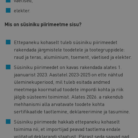
väetised,
elekter.
Mis on süsiniku piirimeetme sisu?
Ettepaneku kohaselt tuleb süsiniku piirimeedet
rakendada järgmistele toodetele ja tootegruppidele:
raud ja teras, alumiinium, tsement, väetised ja elekter.
Süsiniku piirimeedet on kavas rakendada alates 1.
jaanuarist 2023. Aastatel 2023-2025 on ette nähtud
üleminekuperiood, mil tuleb esitada andmed
meetmega koormatud toodete impordi kohta ja riik
jälgib süsteemi toimimist. Alates 2026. a rakendub
mehhanismi alla arvatavate toodete kohta
sertifikaatide taotlemine, deklareerimine ja tasumine.
Süsiniku piirimeede hakkab ettepaneku kohaselt
toimima nii, et importijad peavad taotlema endale
volitatud deklarandi staatust. Pärast seda saavad nad