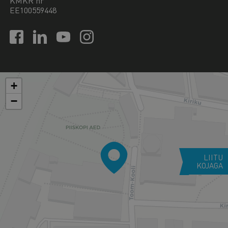
KMKR nr
EE100559448
+
−
LIITU
KOJAGA