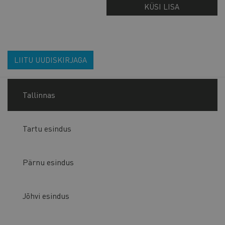
KÜSI LISA
LIITU UUDISKIRJAGA
Tallinnas
Tartu esindus
Pärnu esindus
Jõhvi esindus