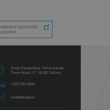
UDATUSTE SELGITUSED
 LK) (.PDF)
+
−
Eesti Kaubandus-Tööstuskoda,
Toom-Kooli 17, 10130 Tallinn
+372 604 0060
koda@koda.ee