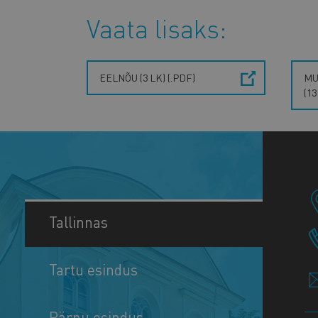
Vaata lisaks:
EELNÕU (3 LK) (.PDF)
MU
(13
Tallinnas
Tartu esindus
Pärnu esindus