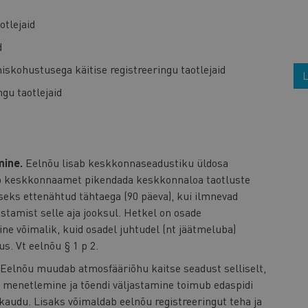
otlejaid
d
miskohustusega käitise registreeringu taotlejaid
L
gu taotlejaid
mine.
Eelnõu lisab keskkonnaseadustiku üldosa
ib keskkonnaamet pikendada keskkonnaloa taotluste
eks ettenähtud tähtaega (90 päeva), kui ilmnevad
stamist selle aja jooksul. Hetkel on osade
e võimalik, kuid osadel juhtudel (nt jäätmeluba)
s. Vt eelnõu § 1 p 2.
Eelnõu muudab atmosfääriõhu kaitse seadust selliselt,
gu menetlemine ja tõendi väljastamine toimub edaspidi
udu. Lisaks võimaldab eelnõu registreeringut teha ja