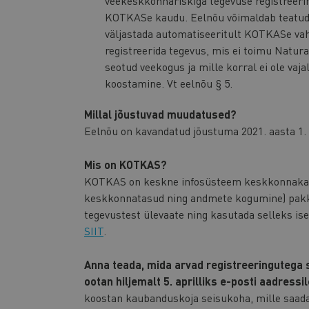
veekeskkonnariskiga tegevuse registreeri
KOTKASe kaudu. Eelnõu võimaldab teatud j
väljastada automatiseeritult KOTKASe vah
registreerida tegevus, mis ei toimu Natura
seotud veekogus ja mille korral ei ole va
koostamine. Vt eelnõu § 5.
Millal jõustuvad muudatused?
Eelnõu on kavandatud jõustuma 2021. aasta 1. 
Mis on KOTKAS?
KOTKAS on keskne infosüsteem keskkonnakait
keskkonnatasud ning andmete kogumine) pakk
tegevustest ülevaate ning kasutada selleks i
SIIT
.
Anna teada, mida arvad registreeringutega 
ootan hiljemalt 5. aprilliks e-posti aadressi
koostan kaubanduskoja seisukoha, mille saad