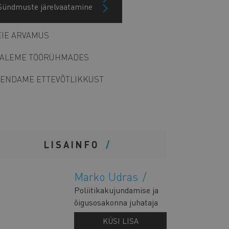
Sündmuste järelvaatamine
Arhiiv
IE ARVAMUS
ALEME TÖÖRÜHMADES
ENDAME ETTEVÕTLIKKUST
LISAINFO
Marko Udras
Poliitikakujundamise ja
õigusosakonna juhataja
KÜSI LISA