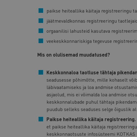
paikse heiteallika käitaja registreeringu ta
jäätmevaldkonnas registreeringu taotlejai
orgaanilisi lahusteid kasutava registreeri
veekeskkonnariskiga tegevuse registreerin
Mis on olulisemad muudatused?
Keskkonnaloa taotluse tähtaja pikenda
seadusesse põhimõtte, mille kohaselt võ
läbivaatamiseks ja loa andmise otsustamis
asjaolud, mis ei võimalda loa andmise otsu
keskkonnalubade puhul tähtaja pikendamin
puudub selleks seaduses selge õiguslik alu
Paikse heiteallika käitaja registreering.
et paikse heiteallika käitaja registreerin
keskkonnaotsuste infosüsteemi KOTKAS ka