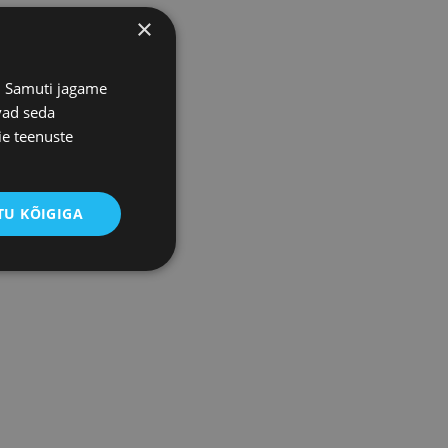
×
s. Samuti jagame
vad seda
ie teenuste
U KÕIGIGA