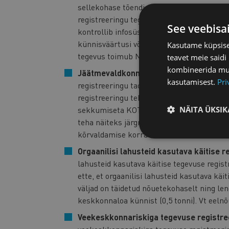
sellekohase tõendi väljastada KOTKASe va
registreeringu tegemise eelduste automaa
See veebisa
kontrollib infosüsteem ilma ametniku sek
künnisväärtusi või mitte, lisaks kontroll
Kasutame küpsisei
tegevus toimub Natura 2000 alal või loodus
teavet meie saidi
kombineerida muu 
Jäätmevaldkonna registreering.
Eelnõu 
kasutamisest.
Pri
registreeringu taotluste esitamine ja m
registreeringu teha ja sellekohase tõendi
sekkumiseta KOTKASe vahendusel. Automat
NÄITA ÜKSIK
teha näiteks järgmistel juhtudel: teguts
kõrvaldamise korraldamine või taaskasutam
Orgaanilisi lahusteid kasutava käitise r
lahusteid kasutava käitise tegevuse regi
ette, et orgaanilisi lahusteid kasutava käi
väljad on täidetud nõuetekohaselt ning len
keskkonnaloa künnist (0,5 tonni). Vt eelnõ
Veekeskkonnariskiga tegevuse registre