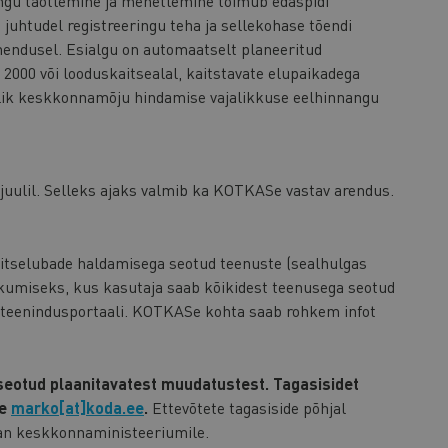
ngu taotlemine ja menetlemine toimub edaspidi
uhtudel registreeringu teha ja sellekohase tõendi
endusel. Esialgu on automaatselt planeeritud
 2000 või looduskaitsealal, kaitstavate elupaikadega
jalik keskkonnamõju hindamise vajalikkuse eelhinnangu
juulil. Selleks ajaks valmib ka KOTKASe vastav arendus.
selubade haldamisega seotud teenuste (sealhulgas
umiseks, kus kasutaja saab kõikidest teenusega seotud
seteenindusportaali. KOTKASe kohta saab rohkem infot
seotud plaanitavatest muudatustest. Tagasisidet
le
marko[at]koda.ee
.
Ettevõtete tagasiside põhjal
an keskkonnaministeeriumile.