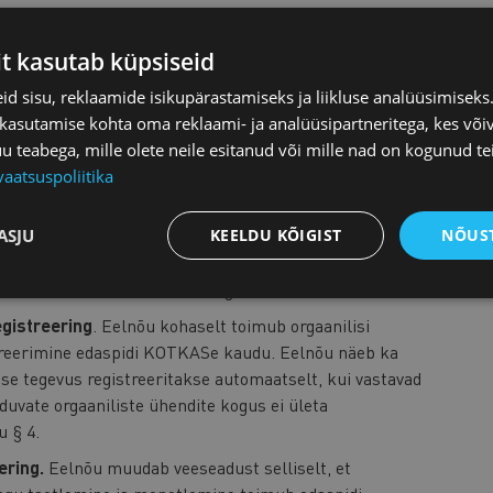
hendusel automatiseeritult, kui on tagatud
tne kontrollimine. Automaatsete otsuste puhul
it kasutab küpsiseid
kumiseta, kas arvulised väärtused ületavad
ib süsteem teiste andmebaaside kaudu näiteks seda, kas
d sisu, reklaamide isikupärastamiseks ja liikluse analüüsimisek
kaitsealal. Vt eelnõu § 2.
 kasutamise kohta oma reklaami- ja analüüsipartneritega, kes või
teabega, mille olete neile esitanud või mille nad on kogunud te
kohaselt toimub edaspidi jäätmevaldkonna
vaatsuspoliitika
enetlemine KOTKASe kaudu. Lisaks võimaldab eelnõu
 väljastada automatiseeritult ehk ilma ametniku
iseeritud otsust saaks eelnõu koostajate hinnangul
ASJU
KEELDU KÕIGIST
NÕUST
emine jäätmete edasimüüjana ning vahendajana jäätmete
ine teiste nimel. Vt eelnõu § 3.
egistreering
. Eelnõu kohaselt toimub orgaanilisi
streerimine edaspidi KOTKASe kaudu. Eelnõu näeb ka
tise tegevus registreeritakse automaatselt, kui vastavad
duvate orgaaniliste ühendite kogus ei ületa
u § 4.
ering.
Eelnõu muudab veeseadust selliselt, et