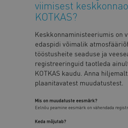
viimisest keskkonnao
KOTKAS?
Keskkonnaministeeriumis on va
edaspidi võimalik atmosfääriõ
tööstusheite seaduse ja veese
registreeringuid taotleda ain
KOTKAS kaudu. Anna hiljemalt 
plaanitavatest muudatustest.
Mis on muudatuste eesmärk?
Eelnõu peamine eesmärk on vähendada registre
Keda mõjutab?