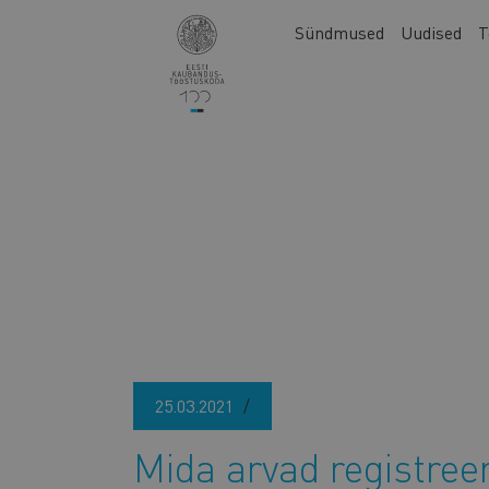
Liigu
Main
Sündmused
Uudised
T
edasi
navigation
põhisisu
juurde
25.03.2021
Mida arvad registree