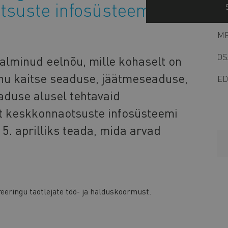
tsuste infosüsteemi
ME
OS
lminud eelnõu, mille kohaselt on
hu kaitse seaduse, jäätmeseaduse,
ED
aduse alusel tehtavaid
ult keskkonnaotsuste infosüsteemi
5. aprilliks teada, mida arvad
eringu taotlejate töö- ja halduskoormust.