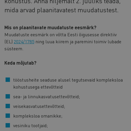
kohustus. Anna hiljemalt 2. juuliks teada,
mida arvad plaanitavatest muudatustest.
Mis on plaanitavate muudatuste eesmärk?
Muudatuste eesmärk on võtta Eesti õigusesse direktiiv
(EL)
2024/1785
ning luua kiirem ja paremini toimiv lubade
süsteem.
Keda mõjutab?
tööstusheite seaduse alusel tegutsevaid kompleksloa
kohustusega ettevõtteid
sea- ja linnukasvatusettevõtteid;
veisekasvatusettevõtteid;
kompleksloa omanikke;
vesiniku tootjaid;