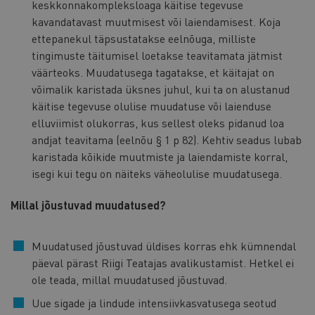
keskkonnakompleksloaga käitise tegevuse
kavandatavast muutmisest või laiendamisest. Koja
ettepanekul täpsustatakse eelnõuga, milliste
tingimuste täitumisel loetakse teavitamata jätmist
väärteoks. Muudatusega tagatakse, et käitajat on
võimalik karistada üksnes juhul, kui ta on alustanud
käitise tegevuse olulise muudatuse või laienduse
elluviimist olukorras, kus sellest oleks pidanud loa
andjat teavitama (eelnõu § 1 p 82). Kehtiv seadus lubab
karistada kõikide muutmiste ja laiendamiste korral,
isegi kui tegu on näiteks väheolulise muudatusega.
Millal jõustuvad muudatused?
Muudatused jõustuvad üldises korras ehk kümnendal
päeval pärast Riigi Teatajas avalikustamist. Hetkel ei
ole teada, millal muudatused jõustuvad.
Uue sigade ja lindude intensiivkasvatusega seotud