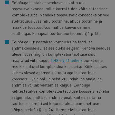
Eelnõuga lisatakse seadusesse kolm uut
tegevusvaldkonda, mille korral tuleb käitajal taotleda
kompleksluba. Nendeks tegevusvaldkondadeks on vee
elektrolüüsil vesiniku tootmine, akude tootmine ja
maakide tööstuslikus mahus kaevandamine,
sealhulgas kohapeal töötlemine (eelnõu § 1 p 16).
Eelnõuga uuendatakse kompleksloa taotluse
andmekoosseisu, et see oleks selgem. Kehtiva seaduse
ülesehituse järgi on kompleksloa taotluse sisu
määratud viite kaudu
THS-i § 41 lõike 2
punktidele,
mis kirjeldavad kompleksloa koosseisu. Kõik sealses
sättes olevad andmed ei kuulu aga loa taotluse
koosseisu, vaid paljud neist kujundab loa andja loa
andmise või läbivaatamise käigus. Eelnõuga
kehtestatakse kompleksloa taotluse koosseis, et teha
selgemaks, millised andmed peab käitaja esitama
taotluses ja millised kujundatakse loamenetluse
käigus (eelnõu § 1 p 24). Kompleksloa taotluse