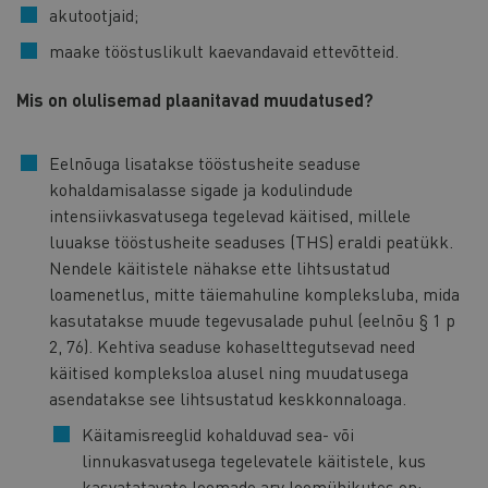
akutootjaid;
maake tööstuslikult kaevandavaid ettevõtteid.
Mis on olulisemad plaanitavad muudatused?
Eelnõuga lisatakse tööstusheite seaduse
kohaldamisalasse sigade ja kodulindude
intensiivkasvatusega tegelevad käitised, millele
luuakse tööstusheite seaduses (THS) eraldi peatükk.
Nendele käitistele nähakse ette lihtsustatud
loamenetlus, mitte täiemahuline kompleksluba, mida
kasutatakse muude tegevusalade puhul (eelnõu § 1 p
2, 76). Kehtiva seaduse kohaselttegutsevad need
käitised kompleksloa alusel ning muudatusega
asendatakse see lihtsustatud keskkonnaloaga.
Käitamisreeglid kohalduvad sea- või
linnukasvatusega tegelevatele käitistele, kus
kasvatatavate loomade arv loomühikutes on: