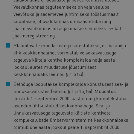
Veevaldkonnas tegutsemiseks on vaja veeluba
veevõtuks ja sademevee juhtimiseks tööstusmaalt
suublasse, õhuvaldkonnas õhusaasteluba ning
jäätmevaldkonnas on asjakohaseks nõudeks eeskätt
jäätmeregistreering.
Plaanitavate muudatustega sätestatakse, et loa andja
ehk keskkonnaamet vormistab veisekasvatusega
tegeleva käitaja kehtiva kompleksloa nelja aasta
jooksul alates muudatuse jõustumisest
keskkonnaloaks (eelnõu § 1 p 83).
Eelnõuga loobutakse kompleksloa kohustusest sea- ja
linnukasvatustes (eelnõu § 1 p 15, 84). Muudatus
jõustub 1. septembril 2030. aastal ning kompleksluba
asendub lihtsustatud keskkonnaloaga. Sea- ja
linnukasvatusega tegelevate käitiste kehtivate
komplekslubade ümbervormistamine keskkonnaloaks
toimub ühe aasta jooksul peale 1. septembrit 2030.