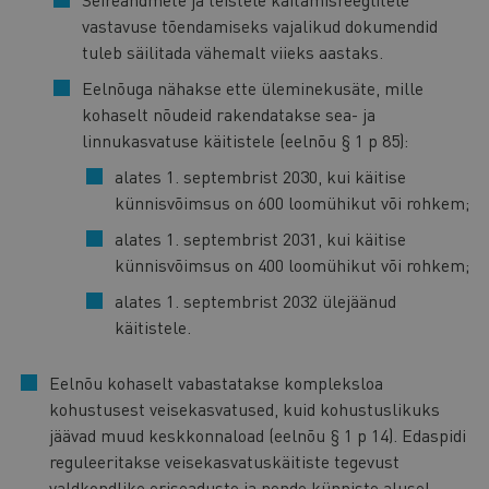
vastavuse tõendamiseks vajalikud dokumendid
tuleb säilitada vähemalt viieks aastaks.
Eelnõuga nähakse ette üleminekusäte, mille
kohaselt nõudeid rakendatakse sea- ja
linnukasvatuse käitistele (eelnõu § 1 p 85):
alates 1. septembrist 2030, kui käitise
künnisvõimsus on 600 loomühikut või rohkem;
alates 1. septembrist 2031, kui käitise
künnisvõimsus on 400 loomühikut või rohkem;
alates 1. septembrist 2032 ülejäänud
käitistele.
Eelnõu kohaselt vabastatakse kompleksloa
kohustusest veisekasvatused, kuid kohustuslikuks
jäävad muud keskkonnaload (eelnõu § 1 p 14). Edaspidi
reguleeritakse veisekasvatuskäitiste tegevust
valdkondlike eriseaduste ja nende künniste alusel.