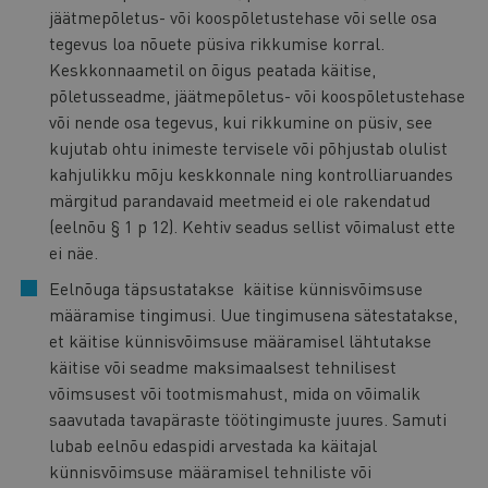
jäätmepõletus- või koospõletustehase või selle osa
tegevus loa nõuete püsiva rikkumise korral.
Keskkonnaametil on õigus peatada käitise,
põletusseadme, jäätmepõletus- või koospõletustehase
või nende osa tegevus, kui rikkumine on püsiv, see
kujutab ohtu inimeste tervisele või põhjustab olulist
kahjulikku mõju keskkonnale ning kontrolliaruandes
märgitud parandavaid meetmeid ei ole rakendatud
(eelnõu § 1 p 12). Kehtiv seadus sellist võimalust ette
ei näe.
Eelnõuga täpsustatakse käitise künnisvõimsuse
määramise tingimusi. Uue tingimusena sätestatakse,
et käitise künnisvõimsuse määramisel lähtutakse
käitise või seadme maksimaalsest tehnilisest
võimsusest või tootmismahust, mida on võimalik
saavutada tavapäraste töötingimuste juures. Samuti
lubab eelnõu edaspidi arvestada ka käitajal
künnisvõimsuse määramisel tehniliste või