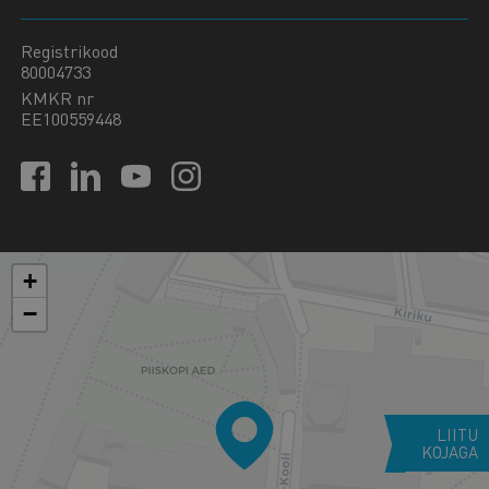
Registrikood
80004733
KMKR nr
EE100559448
+
−
LIITU
KOJAGA