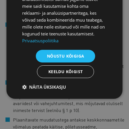
kord aastas teave keskkonnapoliitika eesmärkide
meie saidi kasutamise kohta oma
saavutamisel tehtud edusammude kohta (eelnõu § 1 p
reklaami- ja analüüsipartneritega, kes
32).
võivad seda kombineerida muu teabega,
Plaanitavate muudatustega muudetakse THS-si sätet,
mille olete neile esitanud või mille nad on
mis käsitleb THS-i kohaldamist teadusuuringutele,
kogunud teie teenuste kasutamisest.
arendustegevusele või uute toodete ja protsesside
Privaatsuspoliitika
katsetamisele. Eelnõu kohase uue sõnastusega ei
kohaldata seadust edaspidi enam teadusuuringute,
NÕUSTU KÕIGIGA
arendustegevuse ega uute toodete ja protsesside
katsetamise suhtes, mille puhul on kindlaks tehtud, et
KEELDU KÕIGIST
need ei mõjuta keskkonda oluliselt (eelnõu § 1 p 3).
Eelnõuga lisatakse käitajale kohustuse teavitada
NÄITA ÜKSIKASJU
keskkonnaametit lisaks keskkonda oluliselt
mõjutavast avariist või vahejuhtumist ka nendest
avariidest või vahejuhtumitest, mis mõjutavad oluliselt
inimeste tervist (eelnõu § 1 p 10).
Plaanitavate muudatustega antakse keskkonnaametile
võimalus peatada käitise, põletusseadme,