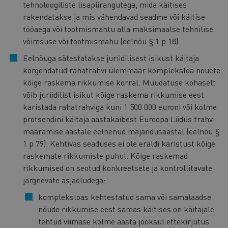
tehnoloogiliste lisapiirangutega, mida käitises
rakendatakse ja mis vähendavad seadme või käitise
tööaega või tootmismahtu alla maksimaalse tehnilise
võimsuse või tootmismahu (eelnõu § 1 p 18).
Eelnõuga sätestatakse juriidilisest isikust käitaja
kõrgendatud rahatrahvi ülemmäär kompleksloa nõuete
kõige raskema rikkumise korral. Muudatuse kohaselt
võib juriidilist isikut kõige raskema rikkumise eest
karistada rahatrahviga kuni 1 500 000 euroni või kolme
protsendini käitaja aastakäibest Euroopa Liidus trahvi
määramise aastale eelnenud majandusaastal (eelnõu §
1 p 79). Kehtivas seaduses ei ole eraldi karistust kõige
raskemate rikkumiste puhul. Kõige raskemad
rikkumised on seotud konkreetsete ja kontrollitavate
järgnevate asjaoludega:
kompleksloas kehtestatud sama või samalaadse
nõude rikkumise eest samas käitises on käitajale
tehtud viimase kolme aasta jooksul ettekirjutus