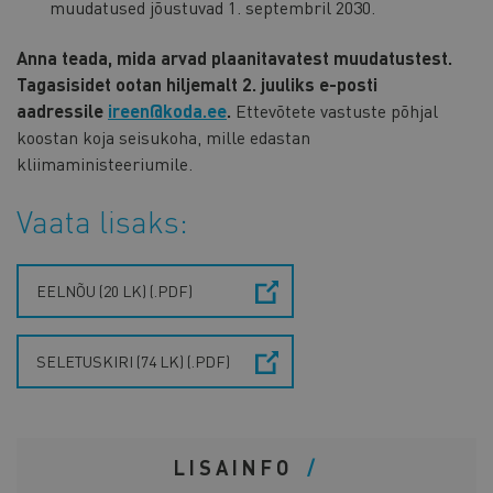
muudatused jõustuvad 1. septembril 2030.
Anna teada, mida arvad plaanitavatest muudatustest.
Tagasisidet ootan hiljemalt 2. juuliks e-posti
aadressile
ireen@koda.ee
.
Ettevõtete vastuste põhjal
koostan koja seisukoha, mille edastan
kliimaministeeriumile.
Vaata lisaks:
EELNÕU (20 LK) (.PDF)
SELETUSKIRI (74 LK) (.PDF)
LISAINFO