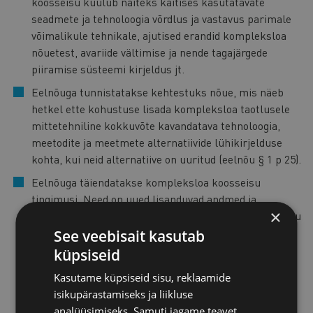
koosseisu kuulub näiteks käitises kasutatavate
seadmete ja tehnoloogia võrdlus ja vastavus parimale
võimalikule tehnikale, ajutised erandid kompleksloa
nõuetest, avariide vältimise ja nende tagajärgede
piiramise süsteemi kirjeldus jt.
Eelnõuga tunnistatakse kehtestuks nõue, mis näeb
hetkel ette kohustuse lisada kompleksloa taotlusele
mittetehniline kokkuvõte kavandatava tehnoloogia,
meetodite ja meetmete alternatiivide lühikirjelduse
kohta, kui neid alternatiive on uuritud (eelnõu § 1 p 25).
Eelnõuga täiendatakse kompleksloa koosseisu
tingimusi. Need on uued lisanduvad andmed ja
×
kohustused. Edaspidi kuuluvad kompleksloa koosseisu
ka keskkonnatoime piirväärtused, keskkonnatoime
See veebisait kasutab
piirväärtustele vastavuse hindamise tingimused või
küpsiseid
viide sellistele tingimustele,
Kasutame küpsiseid sisu, reklaamide
keskkonnajuhtimissüsteemile esitatavad nõuded ja
isikupärastamiseks ja liikluse
nõue esitada loa andjale korrapäraselt ja vähemalt
analüüsimiseks. Samuti jagame teavet