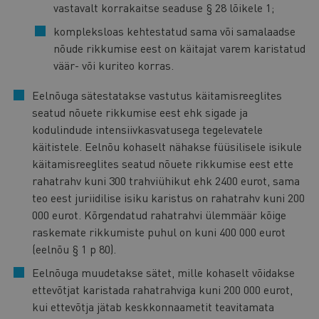
vastavalt korrakaitse seaduse § 28 lõikele 1;
kompleksloas kehtestatud sama või samalaadse
nõude rikkumise eest on käitajat varem karistatud
väär- või kuriteo korras.
Eelnõuga sätestatakse vastutus käitamisreeglites
seatud nõuete rikkumise eest ehk sigade ja
kodulindude intensiivkasvatusega tegelevatele
käitistele. Eelnõu kohaselt nähakse füüsilisele isikule
käitamisreeglites seatud nõuete rikkumise eest ette
rahatrahv kuni 300 trahviühikut ehk 2400 eurot, sama
teo eest juriidilise isiku karistus on rahatrahv kuni 200
000 eurot. Kõrgendatud rahatrahvi ülemmäär kõige
raskemate rikkumiste puhul on kuni 400 000 eurot
(eelnõu § 1 p 80).
Eelnõuga muudetakse sätet, mille kohaselt võidakse
ettevõtjat karistada rahatrahviga kuni 200 000 eurot,
kui ettevõtja jätab keskkonnaametit teavitamata