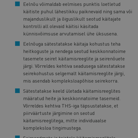
Eelnõu võimaldab eelmises punktis loetletud
käitiste puhul lähestikku paiknevaid ning sama või
majanduslikult ja õiguslikult seotud käitajate
kontrolli all olevaid käitisi käsitada
künnisvõimsuse arvutamisel ühe üksusena.
Eelnõuga sätestatakse käitaja kohustus teha
heitkoguste ja nendega seotud keskkonnatoime
tasemete seiret käitamisreeglite ja seirenõuete
järgi. Võrreldes kehtiva seadusega sätestatakse
seirekohustus selgemalt käitamisreeglite järgi,
mis asendab kompleksloapõhise seirekorra.
Sätestatakse keeld ületada käitamisreeglites
määratud heite ja keskkonnatoime tasemeid.
Võrreldes kehtiva THS-iga täpsustatakse, et
piirväärtuste järgimine on seotud
käitamisreeglitega, mitte individuaalse
kompleksloa tingimustega.
Seireandmete ja teistele käitamisreeglitele