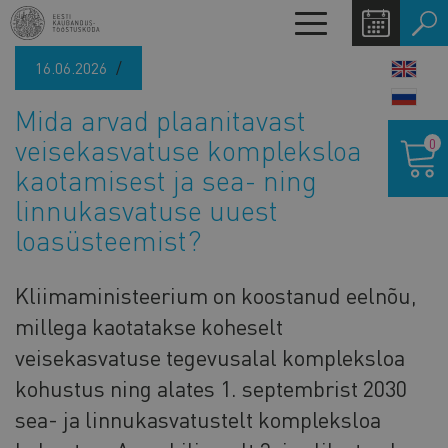
Liigu
Toggle
edasi
navigation
põhisisu
16.06.2026
LANG
juurde
SWIT
Mida arvad plaanitavast
Ostukor
veisekasvatuse kompleksloa
0
kaotamisest ja sea- ning
linnukasvatuse uuest
loasüsteemist?
Kliimaministeerium on koostanud eelnõu,
millega kaotatakse koheselt
veisekasvatuse tegevusalal kompleksloa
kohustus ning alates 1. septembrist 2030
sea- ja linnukasvatustelt kompleksloa