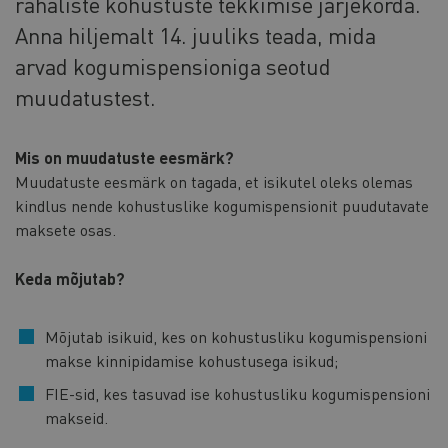
rahaliste kohustuste tekkimise järjekorda.
Anna hiljemalt 14. juuliks teada, mida
arvad kogumispensioniga seotud
muudatustest.
Mis on muudatuste eesmärk?
Muudatuste eesmärk on tagada, et isikutel oleks olemas
kindlus nende kohustuslike kogumispensionit puudutavate
maksete osas.
Keda mõjutab?
Mõjutab isikuid, kes on kohustusliku kogumispensioni
makse kinnipidamise kohustusega isikud;
FIE-sid, kes tasuvad ise kohustusliku kogumispensioni
makseid.