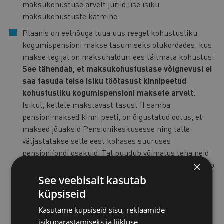
maksukohustuse arvelt juriidilise isiku
maksukohustuste katmine.
Plaanis on eelnõuga luua uus reegel kohustusliku
kogumispensioni makse tasumiseks olukordades, kus
makse tegijal on maksuhalduri ees täitmata kohustusi.
See tähendab, et maksukohustuslase võlgnevusi ei
saa tasuda teise isiku töötasust kinnipeetud
kohustusliku kogumispensioni maksete arvelt.
Isikul, kellele makstavast tasust II samba
pensionimaksed kinni peeti, on õigustatud ootus, et
maksed jõuaksid Pensionikeskusesse ning talle
väljastatakse selle eest kohases suuruses
pensionifondi osakuid. Tal puudub võimalus teha neid
×
makseid ilma kinnipidaja vahenduseta, mistõttu sõltub
tema pensionivara suurus muuhulgas sellest, kas või
See veebisait kasutab
millises mahus täidab kinnipidaja oma seadusest
küpsiseid
tulenevaid kohustusi. Ettevõtjatel ei tekiks kohustust
Kasutame küpsiseid sisu, reklaamide
teha makseid eraldi maksekorraldusega. Samuti ei
isikupärastamiseks ja liikluse