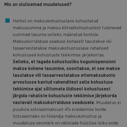
Mis on olulisemad muudatused?
Hetkel on maksukohustuslane kohustatud
maksusumma ja maksu kõrvalkohustustest tulenevad
summad tasuma selleks määratud kontole.
Maksukorralduse seaduse kohaselt tasutakse või
tasaarvestatakse maksukohustuslase rahalised
kohustused kohustuste tekkimise järjekorras.
Selleks, et tagada kohustusliku kogumispensioni
makse kohene tasumine, soovitakse, et see makse
tasutakse või tasaarvestatakse ettemaksukonto
arvestusse kantud vahenditest selle kohustuse
tekkimise ajal sõltumata üldisest kohustusest
järgida rahaliste kohustuste tekkimise järjekorda
vastavalt maksukorralduse seadusele.
Muudatus ei
puuduta sotsiaalmaksust 4% eraldamise korda.
Sotsiaalmaks on tööandja maksukohustus ja
muudatuse eesmärk on välistada füüsilise isiku enda