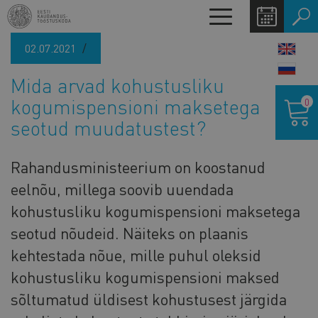
Liigu
Toggle
edasi
navigation
põhisisu
02.07.2021
LANG
juurde
SWIT
Mida arvad kohustusliku
Ostukor
kogumispensioni maksetega
0
seotud muudatustest?
Rahandusministeerium on koostanud
eelnõu, millega soovib uuendada
kohustusliku kogumispensioni maksetega
seotud nõudeid. Näiteks on plaanis
kehtestada nõue, mille puhul oleksid
kohustusliku kogumispensioni maksed
sõltumatud üldisest kohustusest järgida