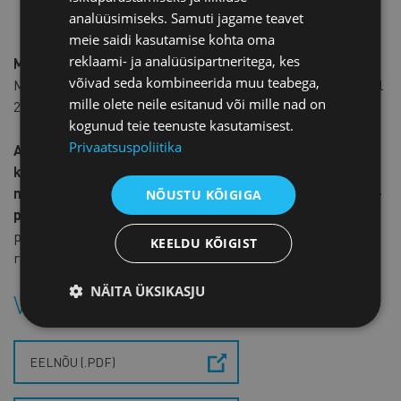
kohaldataks eelnõu järgi kogumispensioni maksele
analüüsimiseks. Samuti jagame teavet
ajatamist.
meie saidi kasutamise kohta oma
reklaami- ja analüüsipartneritega, kes
Millal jõustuvad muudatused?
võivad seda kombineerida muu teabega,
Muudatused peaksid eelnõu kohaselt jõustuma 1. jaanuaril
mille olete neile esitanud või mille nad on
2022. aastal.
kogunud teie teenuste kasutamisest.
Privaatsuspoliitika
Anna teada, mida arvad plaanitavatest
kohustusliku pensionisamba maksetega seotud
muudatustest. Tagasisidet ootan hiljemalt 14. juuliks e-
NÕUSTU KÕIGIGA
posti aadressile
mari-lii@koda.ee
.
Ettevõtete tagasiside
põhjal koostan kaubanduskoja seisukoha, mille saadan
KEELDU KÕIGIST
rahandusministeeriumile.
NÄITA ÜKSIKASJU
Vaata lisaks:
EELNÕU (.PDF)