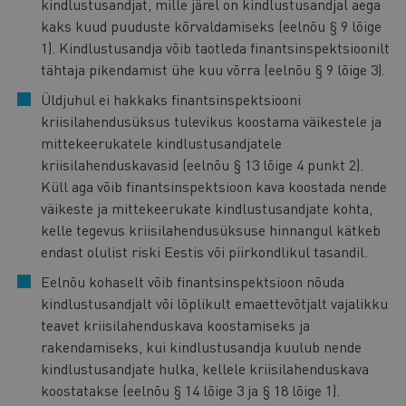
kindlustusandjat, mille järel on kindlustusandjal aega
kaks kuud puuduste kõrvaldamiseks (eelnõu § 9 lõige
1). Kindlustusandja võib taotleda finantsinspektsioonilt
tähtaja pikendamist ühe kuu võrra (eelnõu § 9 lõige 3).
Üldjuhul ei hakkaks finantsinspektsiooni
kriisilahendusüksus tulevikus koostama väikestele ja
mittekeerukatele kindlustusandjatele
kriisilahenduskavasid (eelnõu § 13 lõige 4 punkt 2).
Küll aga võib finantsinspektsioon kava koostada nende
väikeste ja mittekeerukate kindlustusandjate kohta,
kelle tegevus kriisilahendusüksuse hinnangul kätkeb
endast olulist riski Eestis või piirkondlikul tasandil.
Eelnõu kohaselt võib finantsinspektsioon nõuda
kindlustusandjalt või lõplikult emaettevõtjalt vajalikku
teavet kriisilahenduskava koostamiseks ja
rakendamiseks, kui kindlustusandja kuulub nende
kindlustusandjate hulka, kellele kriisilahenduskava
koostatakse (eelnõu § 14 lõige 3 ja § 18 lõige 1).