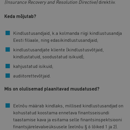
(Insurance Recovery and Resolution Directive)
direktiiv.
Keda mõjutab?
Kindlustusandjaid, k.a kolmanda riigi kindlustusandja
Eesti filiaale, ning edasikindlustusandjaid;
kindlustusandjate kliente (kindlustusvõtjaid,
kindlustatuid, soodustatud isikuid);
kahjustatud isikuid;
audiitorettevõtjaid.
Mis on olulisemad plaanitavad muudatused?
Eelnõu määrab kindlaks, millised kindlustusandjad on
kohustatud koostama ennetava finantsseisundi
taastamise kava ja esitama selle finantsinspektsiooni
finantsjärelevalveüksusele (eelnõu § 6 lõiked 1 ja 2).