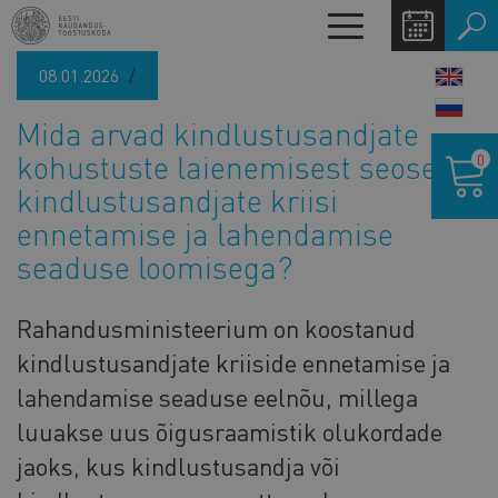
Liigu
Toggle
edasi
navigation
põhisisu
08.01.2026
LANG
juurde
SWIT
Mida arvad kindlustusandjate
Ostukor
kohustuste laienemisest seoses
0
kindlustusandjate kriisi
ennetamise ja lahendamise
seaduse loomisega?
Rahandusministeerium on koostanud
kindlustusandjate kriiside ennetamise ja
lahendamise seaduse eelnõu, millega
luuakse uus õigusraamistik olukordade
jaoks, kus kindlustusandja või