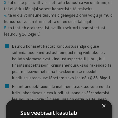
tal ei ole piisavalt vara, et täita kohustisi või on ilmne, et
tal ei jätku lähiajal varast kohustiste täitmiseks;
ta ei ole võimeline tasuma õigeaegselt oma võlgu ja muid
kohustusi või on ilmne, et ta ei tee seda lähiajal;
ta taotleb erakorralist avaliku sektori finantstoetust
(eelnõu § 26 lõige 3).
Eelnõu kohaselt kaotab kindlustusandja õiguse
sõlmida uusi kindlustuslepinguid ning võib üksnes
hallata olemasolevat kindlustusportfelli juhul, kui
finantsinspektsiooni kriisilahendusüksus rakendab ta
peal maksevõimelisena likvideerimise meedet
kindlustustegevuse lõpetamiseks (eelnõu § 33 lõige 1).
Finantsinspektsiooni kriisilahendusüksus võib nõuda
kriisilahenduses oleva kindlustusandja võõrandamist
(eelnõu § 36 lõige 1). Seejuures on ostja, kellel peab
×
olema kindlustustegevuse tegevusluba, kohustatud
jätkama kindlustustegevusega pärast kindlustusandja
See veebisait kasutab
võõrandamist (eelnõu § 36 lõige 2).