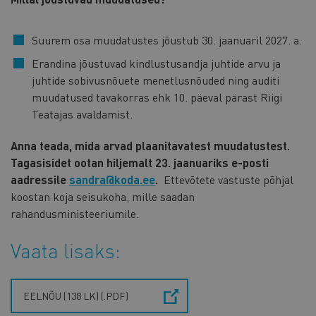
Suurem osa muudatustes jõustub 30. jaanuaril 2027. a.
Erandina jõustuvad kindlustusandja juhtide arvu ja
juhtide sobivusnõuete menetlusnõuded ning auditi
muudatused tavakorras ehk 10. päeval pärast Riigi
Teatajas avaldamist.
Anna teada, mida arvad plaanitavatest muudatustest.
Tagasisidet ootan hiljemalt 23. jaanuariks e-posti
aadressile
sandra@koda.ee
.
Ettevõtete vastuste põhjal
koostan koja seisukoha, mille saadan
rahandusministeeriumile.
Vaata lisaks:
EELNÕU (138 LK) (.PDF)