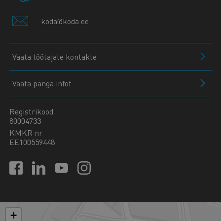
koda@koda.ee
Vaata töötajate kontakte
Vaata panga infot
Registrikood
80004733
KMKR nr
EE100559448
+