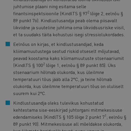
juhtumise plaani ning esitama selle
2
finantsinspektsioonile (KindlTS § 97
lõige 2, eelnõu §
89 punkt 76). Kindlustusandja peab olema piisavalt
likviidne ja suuteline juhtima oma likviidsusriske viisil,
et ta suudaks täita kohustusi isegi stressiolukordades.
Eelnõus on kirjas, et kindlustusandjad, keda
kliimamuutustega seotud riskid otseselt mõjutavad,
peavad koostama kaks kliimamuutuste stsenaariumit
2
(KindlTS § 100
lõige 1, eelnõu § 89 punkt 85). Üks
stsenaarium hõlmab olukorda, kus üleilmne
temperatuuri tõus jääb alla 2°C, ja teine hõlmab
olukorda, kus üleilmne temperatuuri tõus on oluliselt
suurem kui 2°C.
Kindlustusandja oleks tulevikus kohustatud
kehtestama sise-eeskirjad juhtorgani mitmekesisuse
1
edendamiseks (KindlTS § 105 lõige 2 punkt 7
; eelnõu §
89 punkt 90). Mitmekesisuse all mõeldakse olukorda,
kus liikmete hariduslik taust, sugu, vanus ja