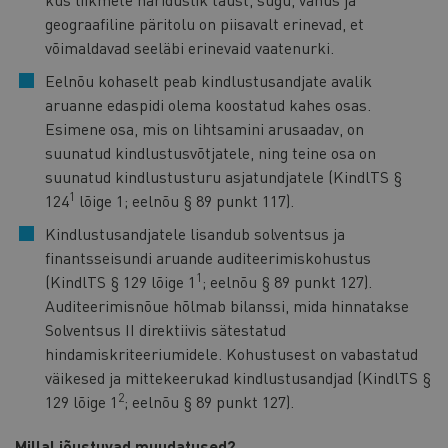
geograafiline päritolu on piisavalt erinevad, et
võimaldavad seeläbi erinevaid vaatenurki.
Eelnõu kohaselt peab kindlustusandjate avalik
aruanne edaspidi olema koostatud kahes osas.
Esimene osa, mis on lihtsamini arusaadav, on
suunatud kindlustusvõtjatele, ning teine osa on
suunatud kindlustusturu asjatundjatele (KindlTS §
1
124
lõige 1; eelnõu § 89 punkt 117).
Kindlustusandjatele lisandub solventsus ja
finantsseisundi aruande auditeerimiskohustus
1
(KindlTS § 129 lõige 1
; eelnõu § 89 punkt 127).
Auditeerimisnõue hõlmab bilanssi, mida hinnatakse
Solventsus II direktiivis sätestatud
hindamiskriteeriumidele. Kohustusest on vabastatud
väikesed ja mittekeerukad kindlustusandjad (KindlTS §
2
129 lõige 1
; eelnõu § 89 punkt 127).
Millal jõustuvad muudatused?