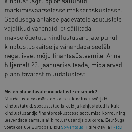
kindlustusgrupp on sattunud
märkimisväärsetesse makseraskustesse.
Seadusega antakse pädevatele asutustele
vajalikud vahendid, et säilitada
maksejõuetute kindlustusandjate puhul
kindlustuskaitse ja vähendada seeläbi
negatiivset mõju finantssüsteemile. Anna
hiljemalt 23. jaanuariks teada, mida arvad
plaanitavatest muudatustest.
Mis on plaanitavate muudatuste eesmärk?
Muudatuste eesmärk on kaitsta kindlustusvõtjaid,
kindlustatuid, soodustatud isikuid ja kahjustatud isikuid
kindlustusandja finantsraskustesse sattumise korral ning
leevendada samal ajal kindlustusandja olukorda. Eelnõuga
võetakse üle Euroopa Liidu
Solventsus II
direktiiv ja
IRRD