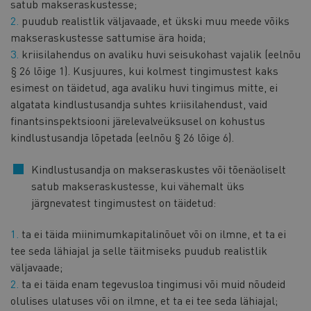
satub makseraskustesse;
puudub realistlik väljavaade, et ükski muu meede võiks
makseraskustesse sattumise ära hoida;
kriisilahendus on avaliku huvi seisukohast vajalik (eelnõu
§ 26 lõige 1). Kusjuures, kui kolmest tingimustest kaks
esimest on täidetud, aga avaliku huvi tingimus mitte, ei
algatata kindlustusandja suhtes kriisilahendust, vaid
finantsinspektsiooni järelevalveüksusel on kohustus
kindlustusandja lõpetada (eelnõu § 26 lõige 6).
Kindlustusandja on makseraskustes või tõenäoliselt
satub makseraskustesse, kui vähemalt üks
järgnevatest tingimustest on täidetud:
ta ei täida miinimumkapitalinõuet või on ilmne, et ta ei
tee seda lähiajal ja selle täitmiseks puudub realistlik
väljavaade;
ta ei täida enam tegevusloa tingimusi või muid nõudeid
olulises ulatuses või on ilmne, et ta ei tee seda lähiajal;