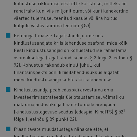
kohustuse rikkumise eest ette karistuse, milleks on
rahatrahv kuni viis miljonit eurot või kuni kahekordne
väärteo tulemusel teenitud kasule või ära hoitud
kahjule vastav summa (eelnõu § 83).
Eelnõuga luuakse Tagatisfondi juurde uus
kindlustusandjate kriisilahenduse osafond, mida kõik
Eesti kindlustusandjad on kohustatud ise rahastama
osamaksetega (tagatisfondi seadus § 2 lõige 2; eelnõu §
92). Kohustus rakendub ainult juhul, kui
finantsinspektsiooni kriisilahendusüksus algatab
mõne kindlustusandja suhtes kriisilahenduse.
Kindlustusandja peab edaspidi arvestama oma
investeerimisstrateegia üle otsustamisel võimaliku
makromajandusliku ja finantsturgude arenguga
1
(kindlustustegevuse seadus (edaspidi KindlTS) § 52
lõige 1, eelnõu § 89 punkt 22).
Plaanitavate muudatustega nähakse ette, et
kindlustusandja on kohustatud looma likviidsusriski