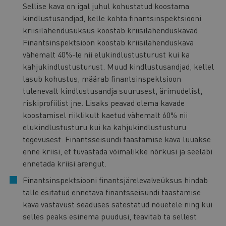
Sellise kava on igal juhul kohustatud koostama
kindlustusandjad, kelle kohta finantsinspektsiooni
kriisilahendusüksus koostab kriisilahenduskavad.
Finantsinspektsioon koostab kriisilahenduskava
vähemalt 40%-le nii elukindlustusturust kui ka
kahjukindlustusturust. Muud kindlustusandjad, kellel
lasub kohustus, määrab finantsinspektsioon
tulenevalt kindlustusandja suurusest, ärimudelist,
riskiprofiilist jne. Lisaks peavad olema kavade
koostamisel riiklikult kaetud vähemalt 60% nii
elukindlustusturu kui ka kahjukindlustusturu
tegevusest. Finantsseisundi taastamise kava luuakse
enne kriisi, et tuvastada võimalikke nõrkusi ja seeläbi
ennetada kriisi arengut.
Finantsinspektsiooni finantsjärelevalveüksus hindab
talle esitatud ennetava finantsseisundi taastamise
kava vastavust seaduses sätestatud nõuetele ning kui
selles peaks esinema puudusi, teavitab ta sellest