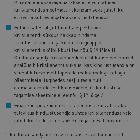
Kriisilahenduskavaga nähakse ette võimalused
kriisilahendusmeetmete rakendamiseks juhul, kui
ettevõtja suhtes algatatakse kriisilahendus.
Eelnõu sätestab, et finantsinspektsiooni
kriisilahendusüksus hakkab hindama
kindlustusandjate ja kindlustusgruppide
kriisilahenduskõlblikkust (eelnõu § 19 lõige 1).
Kindlustusandja kriisilahenduskõlblikkuse hindamisel
analüüsib kriisilahendusüksus, kas kindlustusandja on
võimalik turvaliselt lõpetada maksumaksja rahaga
päästmiseta, tuginedes seejuures ainult
olemasolevatele mehhanismidele, nt kindlustuse
tagamise skeemidele (eelnõu § 19 lõige 2).
Finantsinspektsiooni kriisilahendusüksus algataks
tulevikus kindlustusandja suhtes kriisilahenduse vaid
juhul, kui täidetud on kõik kolm järgnevat tingimust:
kindlustusandja on makseraskustes või tõenäoliselt