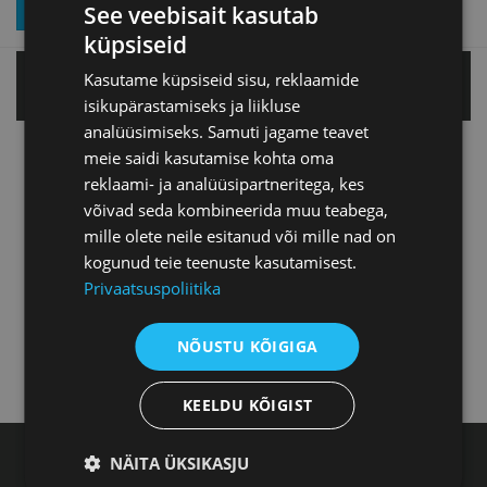
LIITU UUDISKIRJAGA
See veebisait kasutab
küpsiseid
Kasutame küpsiseid sisu, reklaamide
Tallinnas
isikupärastamiseks ja liikluse
analüüsimiseks. Samuti jagame teavet
Tartu esindus
meie saidi kasutamise kohta oma
reklaami- ja analüüsipartneritega, kes
võivad seda kombineerida muu teabega,
Pärnu esindus
mille olete neile esitanud või mille nad on
kogunud teie teenuste kasutamisest.
Privaatsuspoliitika
Jõhvi esindus
NÕUSTU KÕIGIGA
Kuressaare esindus
KEELDU KÕIGIST
NÄITA ÜKSIKASJU
Eesti Kaubandus-Tööstuskoda, Toom-Kooli 17,