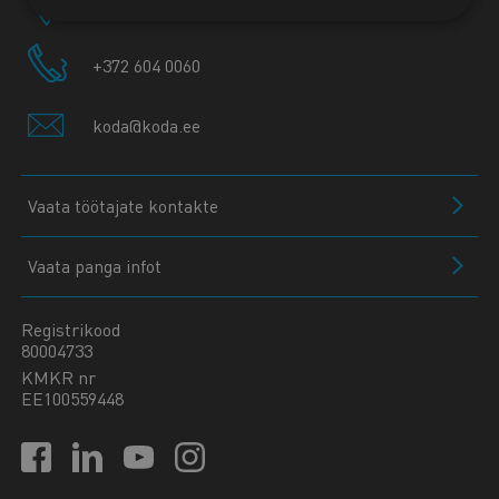
10130 Tallinn
+372 604 0060
koda@koda.ee
Vaata töötajate kontakte
Vaata panga infot
Registrikood
80004733
KMKR nr
EE100559448