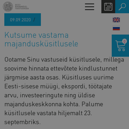
Liigu
Toggle
edasi
navigation
põhisisu
09.09.2020
LANG
juurde
SWIT
Kutsume vastama
Ostukor
majandusküsitlusele
0
Ootame Sinu vastuseid küsitlusele, millega
soovime hinnata ettevõtete kindlustunnet
järgmise aasta osas. Küsitluses uurime
Eesti-sisese müügi, ekspordi, töötajate
arvu, investeeringute ning üldise
majanduskeskkonna kohta. Palume
küsitlusele vastata hiljemalt 23.
septembriks.