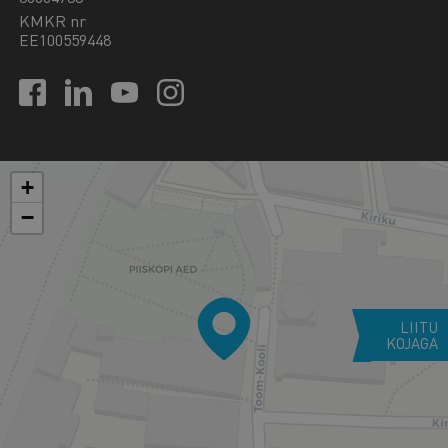
KMKR nr
EE100559448
+
−
LIITU
KOJAGA