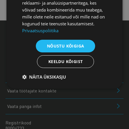
reklaami- ja analüüsipartneritega, kes
Kuressaare esindus
võivad seda kombineerida muu teabega,
mille olete neile esitanud või mille nad on
kogunud teie teenuste kasutamisest.
Privaatsuspoliitika
Eesti Kaubandus-Tööstuskoda, Toom-Kooli 17,
10130 Tallinn
NÕUSTU KÕIGIGA
+372 604 0060
KEELDU KÕIGIST
koda@koda.ee
NÄITA ÜKSIKASJU
Vaata töötajate kontakte
Vaata panga infot
Registrikood
80004733