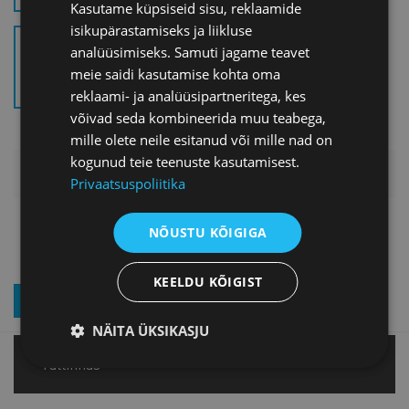
Kasutame küpsiseid sisu, reklaamide
isikupärastamiseks ja liikluse
DIGITALISEERIMISE
analüüsimiseks. Samuti jagame teavet
TOETUSE SELETUSKIRI
meie saidi kasutamise kohta oma
(.PDF)
reklaami- ja analüüsipartneritega, kes
võivad seda kombineerida muu teabega,
mille olete neile esitanud või mille nad on
kogunud teie teenuste kasutamisest.
LISAINFO
Privaatsuspoliitika
NÕUSTU KÕIGIGA
KEELDU KÕIGIST
LIITU UUDISKIRJAGA
NÄITA ÜKSIKASJU
Tallinnas