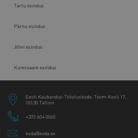
Tartu esindus
Pärnu esindus
Jõhvi esindus
Kuressaare esindus
Eesti Kaubandus-Tööstuskoda, Toom-Kooli 17,
10130 Tallinn
+372 604 0060
koda@koda.ee