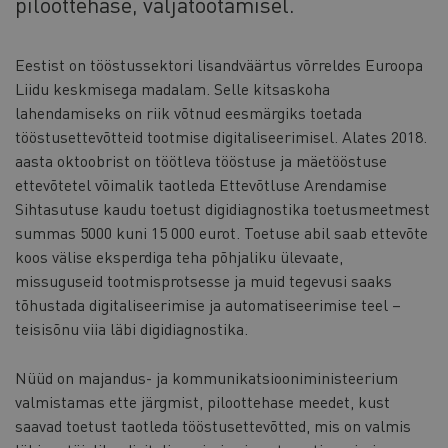
piloottehase, väljatöötamisel.
Eestist on tööstussektori lisandväärtus võrreldes Euroopa
Liidu keskmisega madalam. Selle kitsaskoha
lahendamiseks on riik võtnud eesmärgiks toetada
tööstusettevõtteid tootmise digitaliseerimisel. Alates 2018.
aasta oktoobrist on töötleva tööstuse ja mäetööstuse
ettevõtetel võimalik taotleda Ettevõtluse Arendamise
Sihtasutuse kaudu toetust digidiagnostika toetusmeetmest
summas 5000 kuni 15 000 eurot. Toetuse abil saab ettevõte
koos välise eksperdiga teha põhjaliku ülevaate,
missuguseid tootmisprotsesse ja muid tegevusi saaks
tõhustada digitaliseerimise ja automatiseerimise teel –
teisisõnu viia läbi digidiagnostika.
Nüüd on majandus- ja kommunikatsiooniministeerium
valmistamas ette järgmist, piloottehase meedet, kust
saavad toetust taotleda tööstusettevõtted, mis on valmis