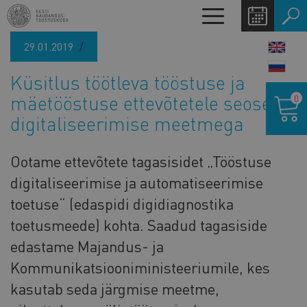
Liigu
Toggle
edasi
navigation
põhisisu
29.01.2019
LANG
juurde
SWIT
Küsitlus töötleva tööstuse ja
Ostukor
mäetööstuse ettevõtetele seoses
0
digitaliseerimise meetmega
Ootame ettevõtete tagasisidet „Tööstuse
digitaliseerimise ja automatiseerimise
toetuse“ (edaspidi digidiagnostika
toetusmeede) kohta. Saadud tagasiside
edastame Majandus- ja
Kommunikatsiooniministeeriumile, kes
kasutab seda järgmise meetme,